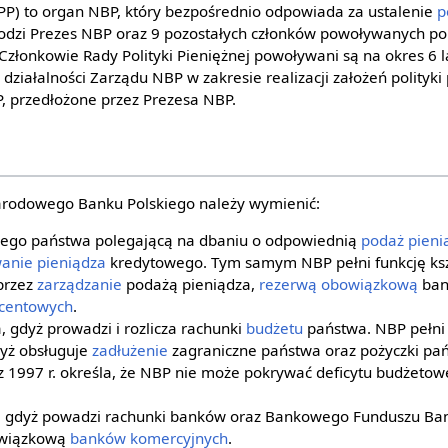
(RPP) to organ NBP, który bezpośrednio odpowiada za ustalenie
p
dzi Prezes NBP oraz 9 pozostałych członków powoływanych po 
Członkowie Rady Polityki Pieniężnej powoływani są na okres 6 la
działalności Zarządu NBP w zakresie realizacji założeń polityki
 przedłożone przez Prezesa NBP.
arodowego Banku Polskiego należy wymienić:
ego państwa polegającą na dbaniu o odpowiednią
podaż pieni
anie pieniądza
kredytowego. Tym samym NBP pełni funkcję kszt
przez
zarządzanie
podażą pieniądza,
rezerwą obowiązkową
ban
ocentowych
.
 gdyż prowadzi i rozlicza rachunki
budżetu
państwa. NBP pełni 
yż obsługuje
zadłużenie
zagraniczne państwa oraz pożyczki pa
P z 1997 r. określa, że NBP nie może pokrywać deficytu budżet
, gdyż powadzi rachunki banków oraz Bankowego Funduszu Ba
owiązkową
banków komercyjnych
.