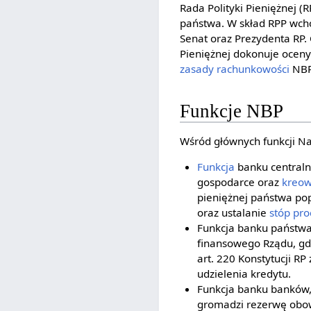
Rada Polityki Pieniężnej 
państwa. W skład RPP wcho
Senat oraz Prezydenta RP. 
Pieniężnej dokonuje oceny 
zasady rachunkowości
NBP,
Funkcje NBP
Wśród głównych funkcji N
Funkcja
banku centraln
gospodarce oraz
kreow
pieniężnej państwa po
oraz ustalanie
stóp pr
Funkcja banku państwa,
finansowego Rządu, gd
art. 220 Konstytucji R
udzielenia kredytu.
Funkcja banku banków
gromadzi rezerwę ob