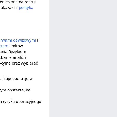
eniesione na resztę
 ukazał,że
polityka
erwami dewizowymi
i
stem
limitów
zania Ryzykiem
zanie analiz i
tycyjne oraz wybierać
lizuje operacje w
tym obszarze, na
om ryzyka operacyjnego