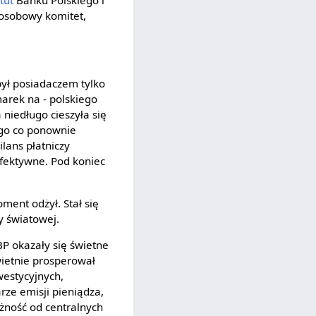
tut
Banku Polskiego i
oosobowy komitet,
ył posiadaczem tylko
arek na - polskiego
 niedługo cieszyła się
ego co ponownie
ilans płatniczy
efektywne. Pod koniec
ent odżył. Stał się
y światowej.
P okazały się świetne
ietnie prosperował
estycyjnych,
ze emisji pieniądza,
żność od centralnych