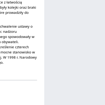
ce z łatwością
yły kolejki oraz braki
óre prowadziły do
uchwalenie ustawy o
k: nadzoru
alnego spowodowały w
h obywateli.
kreślenie czterech
 mocne stanowisko w
ej. W 1998 r. Narodowy
go.