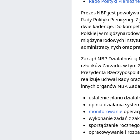
Radę Polityki Pieniężne
Prezes NBP jest powoływan
Rady Polityki Pieniężnej.
dwie kadencje. Do kompet
Polskiej w międzynarodowy
międzynarodowych instytu
administracyjnych oraz p
Zarząd NBP Działalnością
członków Zarządu, w tym 2
Prezydenta Rzeczypospolit
realizuje uchwał Rady ora
innych organów NBP. Zada
ustalenie planu działa
opinia działania syst
monitorowanie
operacj
wykonanie zadań z zakr
sporządzanie roczneg
opracowywanie i rozpa