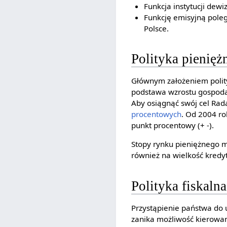
Funkcja instytucji dew
Funkcję emisyjną poleg
Polsce.
Polityka pienięż
Głównym założeniem polity
podstawa wzrostu gospodar
Aby osiągnąć swój cel Rada
procentowych
. Od 2004 ro
punkt procentowy (+ -).
Stopy rynku pieniężnego 
również na wielkość kredy
Polityka fiskaln
Przystąpienie państwa do 
zanika możliwość kierowan