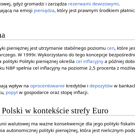
izowej, gdyż gromadzi i zarządza
rezerwami dewizowymi
.
ającą na emisji
pieniądza
, który jest prawnym środkiem płatn
na
ki pieniężnej jest utrzymanie stabilnego poziomu
cen
, które j
czego. W 1999r. Wykorzystano do tego koncepcje bezpośrednie
 polityki Polityki pieniężnej określa
cel inflacyjny
a później dob
ku NBP spełnia cel inflacyjny na poziomie 2,5 procenta z moż
mają wpływ na
oprocentowanie
kredytów i
depozytów
w bankach
tu,
popyt
w gospodarce oraz stopę inflacji.
a Polski w kontekście strefy Euro
unii walutowej ma ważne konsekwencje dla jego polityki fiskaln
ia autonomicznej polityki pieniężnej, która jest nielicznym po