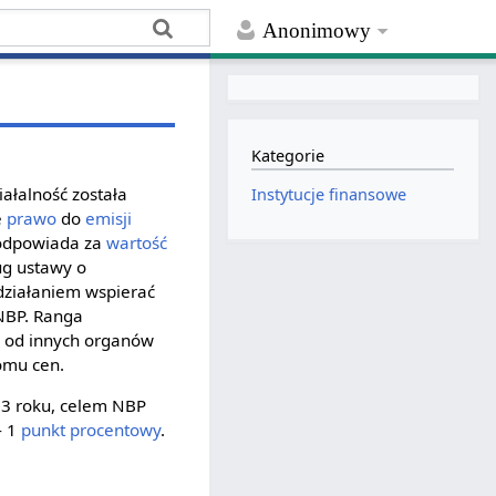
Anonimowy
Kategorie
iałalność została
Instytucje finansowe
e
prawo
do
emisji
 odpowiada za
wartość
ug ustawy o
działaniem wspierać
NBP. Ranga
 od innych organów
omu cen.
003 roku, celem NBP
- 1
punkt procentowy
.