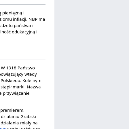
 pieniężną i
ziomu inflacji. NBP ma
udżetu państwa i
lność edukacyjną i
j. W 1918 Państwo
obowiązujący wtedy
 Polskiego. Kolejnym
astąpił marki. Nazwa
e przywiązanie
n premierem,
działaniu Grabski
działania miały na