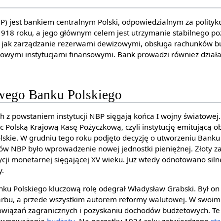
) jest bankiem centralnym Polski, odpowiedzialnym za politykę
 1918 roku, a jego głównym celem jest utrzymanie stabilnego po
ich jak zarządzanie rezerwami dewizowymi, obsługa rachunków b
wymi instytucjami finansowymi. Bank prowadzi również działa
wego Banku Polskiego
ch z powstaniem instytucji NBP sięgają końca I wojny światowe
ec Polską Krajową Kasę Pożyczkową, czyli instytucję emitującą 
olskie. W grudniu tego roku podjęto decyzję o utworzeniu Banku
w NBP było wprowadzenie nowej jednostki pieniężnej. Złoty z
cji monetarnej sięgającej XV wieku. Już wtedy odnotowano siln
y.
ku Polskiego kluczową rolę odegrał Władysław Grabski. Był o
rbu, a przede wszystkim autorem reformy walutowej. W swoim 
owiązań zagranicznych i pozyskaniu dochodów budżetowych. Te 