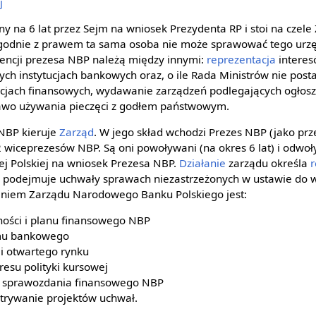
j
y na 6 lat przez Sejm na wniosek Prezydenta RP i stoi na czel
 Zgodnie z prawem ta sama osoba nie może sprawować tego urzęd
encji prezesa NBP należą między innymi:
reprezentacja
interes
ch instytucjach bankowych oraz, o ile Rada Ministrów nie posta
cjach finansowych, wydawanie zarządzeń podlegających ogłosze
rawo używania pieczęci z godłem państwowym.
 NBP kieruje
Zarząd
. W jego skład wchodzi Prezes NBP (jako prz
 wiceprezesów NBP. Są oni powoływani (na okres 6 lat) i odwoł
ej Polskiej na wniosek Prezesa NBP.
Działanie
zarządu określa
z podejmuje uchwały sprawach niezastrzeżonych w ustawie do 
niem Zarządu Narodowego Banku Polskiego jest:
lności i planu finansowego NBP
emu bankowego
i otwartego rynku
esu polityki kursowej
o sprawozdania finansowego NBP
trywanie projektów uchwał.