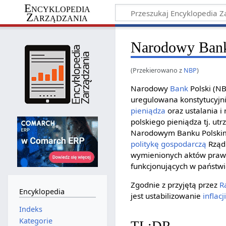
Encyklopedia
Zarządzania
Narodowy Bank
(Przekierowano z
NBP
)
Narodowy
Bank
Polski (NB
uregulowana konstytucyjnie
pieniądza
oraz ustalania i 
polskiego pieniądza tj. u
Narodowym Banku Polskim 
politykę gospodarczą
Rządu
wymienionych aktów prawn
funkcjonujących w państw
Zgodnie z przyjętą przez
R
Encyklopedia
jest ustabilizowanie
inflacj
Indeks
Kategorie