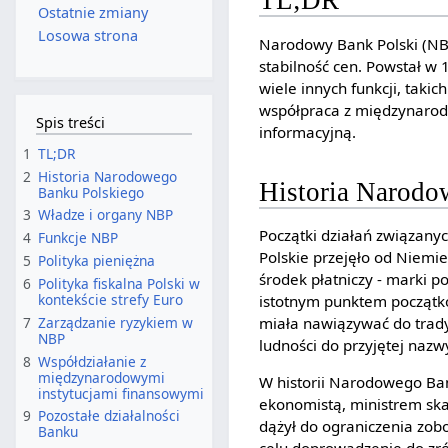
TL;DR
Ostatnie zmiany
Losowa strona
Narodowy Bank Polski (NBP
stabilność cen. Powstał w
wiele innych funkcji, tak
współpraca z międzynarodo
Spis treści
informacyjną.
1
TL;DR
2
Historia Narodowego
Historia Narodo
Banku Polskiego
3
Władze i organy NBP
Początki działań związany
4
Funkcje NBP
Polskie przejęło od Niemi
5
Polityka pieniężna
środek płatniczy - marki p
6
Polityka fiskalna Polski w
kontekście strefy Euro
istotnym punktem początkó
7
Zarządzanie ryzykiem w
miała nawiązywać do trady
NBP
ludności do przyjętej nazw
8
Współdziałanie z
międzynarodowymi
W historii Narodowego Ban
instytucjami finansowymi
ekonomistą, ministrem ska
9
Pozostałe działalności
dążył do ograniczenia zob
Banku