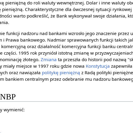
kę pieniężną do roli waluty wewnętrznej. Dolar i inne waluty ob
 pieniężną. Charakterystyczne dla ówczesnej sytuacji rynkowej b
dności warto podkreślić, że Bank wykonywał swoje działania, kt
nia.
ie funkcji nadzoru nad bankami wzrosło jego znaczenie przez 
i Prawa bankowego. Nadmiar sprawowanych funkcji takich ja
 komercyjną oraz działalność komercyjna funkcji banku centr
e części. 1995 rok przyniósł istotną zmianę w przyzwyczajeniac
nominację złotego.
Zmiana
ta przeszła do historii pod nazwą "s
any miały miejsce w 1997 roku gdzie nowa
Konstytucja
zapewniła
znych oraz nawiązała
politykę pieniężną
z Radą polityki pieniężn
owym bankiem centralnym przez odebranie mu nadzoru bankowe
y NBP
y wymienić: