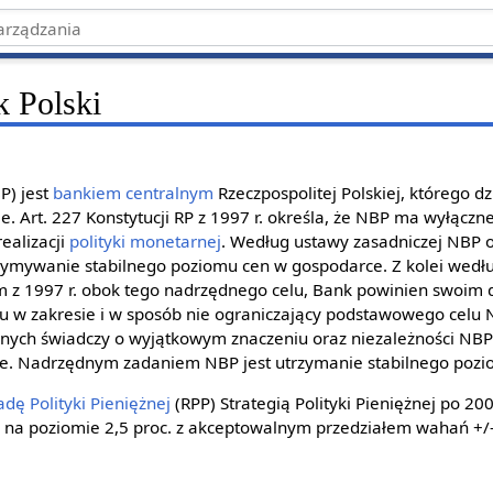
 Polski
P) jest
bankiem centralnym
Rzeczpospolitej Polskiej, którego dz
. Art. 227 Konstytucji RP z 1997 r. określa, że NBP ma wyłączn
realizacji
polityki monetarnej
. Według ustawy zasadniczej NBP
trzymywanie stabilnego poziomu cen w gospodarce. Z kolei wedł
z 1997 r. obok tego nadrzędnego celu, Bank powinien swoim 
 w zakresie i w sposób nie ograniczający podstawowego celu 
ych świadczy o wyjątkowym znaczeniu oraz niezależności NBP
ie. Nadrzędnym zadaniem NBP jest utrzymanie stabilnego pozi
adę Polityki Pieniężnej
(RPP) Strategią Polityki Pieniężnej po 2
i
na poziomie 2,5 proc. z akceptowalnym przedziałem wahań +/