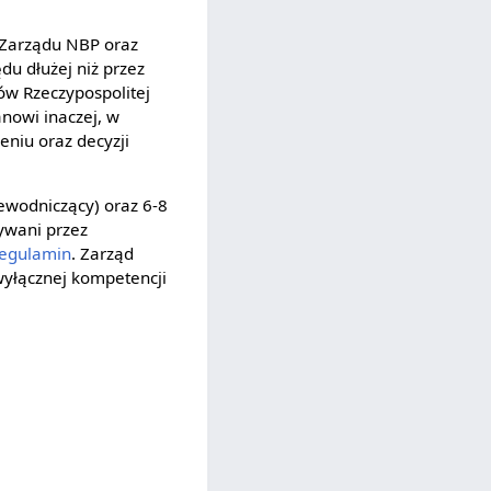
e Zarządu NBP oraz
u dłużej niż przez
ów Rzeczypospolitej
nowi inaczej, w
niu oraz decyzji
ewodniczący) oraz 6-8
ywani przez
regulamin
. Zarząd
wyłącznej kompetencji