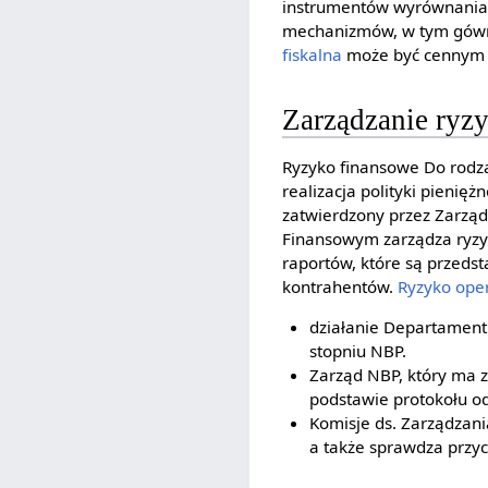
instrumentów wyrównania w
mechanizmów, w tym gówni
fiskalna
może być cennym
Zarządzanie ry
Ryzyko finansowe Do rodz
realizacja polityki pienięż
zatwierdzony przez Zarzą
Finansowym zarządza ryzyk
raportów, które są przeds
kontrahentów.
Ryzyko ope
działanie Departamentu
stopniu NBP.
Zarząd NBP, który ma 
podstawie protokołu o
Komisje ds. Zarządzan
a także sprawdza przy