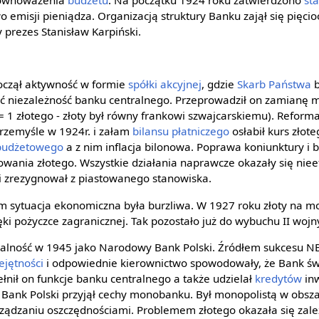
równoważenia
budżetu
. Na początku 1924 roku zatwierdzono
sta
emisji pieniądza. Organizacją struktury Banku zajął się pięci
 prezes Stanisław Karpiński.
począł aktywność w formie
spółki akcyjnej
, gdzie
Skarb Państwa
b
ić niezależność banku centralnego. Przeprowadził on zamianę m
 1 złotego - złoty był równy frankowi szwajcarskiemu). Reforma
rzemyśle w 1924r. i załam
bilansu płatniczego
osłabił kurs złot
 budżetowego
a z nim inflacja bilonowa. Poprawa koniunktury i b
izowania złotego. Wszystkie działania naprawcze okazały się nie
i zrezygnował z piastowanego stanowiska.
sytuacja ekonomiczna była burzliwa. W 1927 roku złoty na mom
ięki pożyczce zagranicznej. Tak pozostało już do wybuchu II wojn
ałalność w 1945 jako Narodowy Bank Polski. Źródłem sukcesu NB
ejętności
i odpowiednie kierownictwo spowodowały, że Bank św
Pełnił on funkcje banku centralnego a także udzielał
kredytów
inw
ank Polski przyjął cechy monobanku. Był monopolistą w obszar
rządzaniu oszczędnościami. Problemem złotego okazała się zale