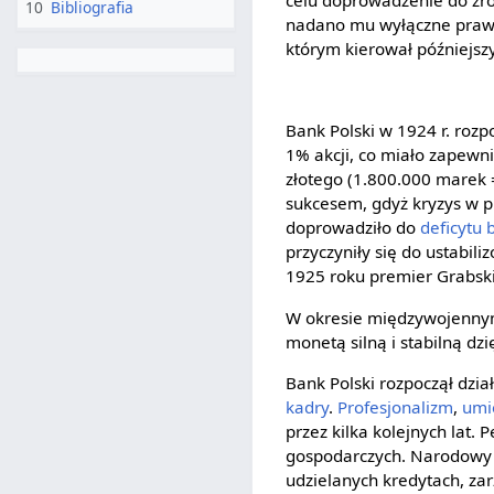
celu doprowadzenie do z
10
Bibliografia
nadano mu wyłączne prawo 
którym kierował późniejszy
Bank Polski w 1924 r. roz
1% akcji, co miało zapewn
złotego (1.800.000 marek =
sukcesem, gdyż kryzys w p
doprowadziło do
deficytu
przyczyniły się do ustabil
1925 roku premier Grabsk
W okresie międzywojennym 
monetą silną i stabilną dz
Bank Polski rozpoczął dzi
kadry
.
Profesjonalizm
,
umi
przez kilka kolejnych lat. 
gospodarczych. Narodowy B
udzielanych kredytach, za