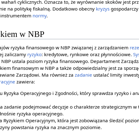
ahań cyklicznych. Oznacza to, że wyrównanie skoków jest prz
e na politykę fiskalną. Dodatkowo obecny
kryzys
gospodarczy
 instrumentem
normy
.
zykiem w NBP
ajów ryzyka finansowego w NBP związanej z zarządzaniem
rez
nej zaliczamy
ryzyko
: kredytowe, rynkowe oraz płynnościowe.
Sy
d NBP ustala poziom ryzyka finansowego. Departament Zarząd
iem finansowym w NBP a także odpowiedzialny jest za sporząd
tawiane Zarządowi. Ma również za
zadanie
ustalać limity inwes
racyjne
zawiera:
 Ryzyka Operacyjnego i Zgodności, który sprawdza ryzyko i ana
za zadanie podejmować decyzje o charakterze strategicznym w 
dnośnie ryzyka operacyjnego.
ia Ryzykiem Operacyjnym, która jest zobowiązana śledzić pozi
czyny powstania ryzyka na znacznym poziomie.