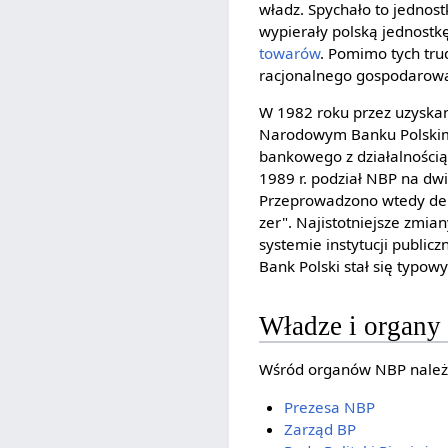
władz. Spychało to jednost
wypierały polską jednostkę
towarów
. Pomimo tych tru
racjonalnego gospodarowa
W 1982 roku przez uzyskan
Narodowym Banku Polskim 
bankowego z działalnością
1989 r. podział NBP na dwi
Przeprowadzono wtedy de
zer". Najistotniejsze zmi
systemie instytucji public
Bank Polski stał się typ
Władze i organ
Wśród organów NBP należ
Prezesa NBP
Zarząd BP