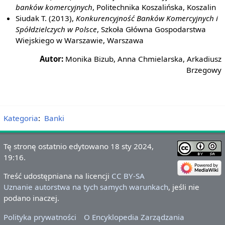
banków komercyjnych
, Politechnika Koszalińska, Koszalin
Siudak T. (2013),
Konkurencyjność Banków Komercyjnych i
Spółdzielczych w Polsce
, Szkoła Główna Gospodarstwa
Wiejskiego w Warszawie, Warszawa
Autor:
Monika Bizub, Anna Chmielarska, Arkadiusz
Brzegowy
Kategoria
:
Banki
Tę stronę ostatnio edytowano 18 sty 2024,
19:16.
Treść udostępniana na licencji
CC BY-SA
Uznanie autorstwa na tych samych warunkach
, jeśli nie
podano inaczej.
Polityka prywatności
O Encyklopedia Zarządzania