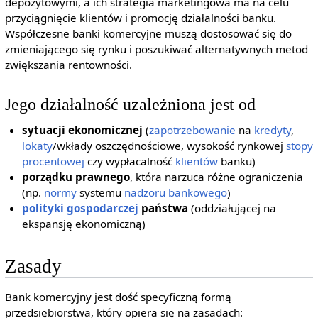
depozytowymi, a ich strategia marketingowa ma na celu
przyciągnięcie klientów i promocję działalności banku.
Współczesne banki komercyjne muszą dostosować się do
zmieniającego się rynku i poszukiwać alternatywnych metod
zwiększania rentowności.
Jego działalność uzależniona jest od
sytuacji ekonomicznej
(
zapotrzebowanie
na
kredyty
,
lokaty
/wkłady oszczędnościowe, wysokość rynkowej
stopy
procentowej
czy wypłacalność
klientów
banku)
porządku prawnego
, która narzuca różne ograniczenia
(np.
normy
systemu
nadzoru bankowego
)
polityki gospodarczej
państwa
(oddziałującej na
ekspansję ekonomiczną)
Zasady
Bank komercyjny jest dość specyficzną formą
przedsiębiorstwa, który opiera się na zasadach: