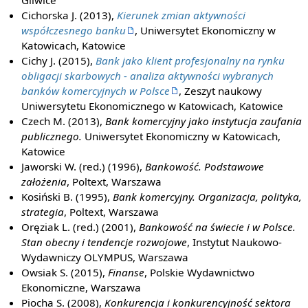
Cichorska J. (2013),
Kierunek zmian aktywności
współczesnego banku
, Uniwersytet Ekonomiczny w
Katowicach, Katowice
Cichy J. (2015),
Bank jako klient profesjonalny na rynku
obligacji skarbowych - analiza aktywności wybranych
banków komercyjnych w Polsce
, Zeszyt naukowy
Uniwersytetu Ekonomicznego w Katowicach, Katowice
Czech M. (2013),
Bank komercyjny jako instytucja zaufania
publicznego.
Uniwersytet Ekonomiczny w Katowicach,
Katowice
Jaworski W. (red.) (1996),
Bankowość. Podstawowe
założenia
, Poltext, Warszawa
Kosiński B. (1995),
Bank komercyjny. Organizacja, polityka,
strategia
, Poltext, Warszawa
Oręziak L. (red.) (2001),
Bankowość na świecie i w Polsce.
Stan obecny i tendencje rozwojowe
, Instytut Naukowo-
Wydawniczy OLYMPUS, Warszawa
Owsiak S. (2015),
Finanse
, Polskie Wydawnictwo
Ekonomiczne, Warszawa
Piocha S. (2008),
Konkurencja i konkurencyjność sektora