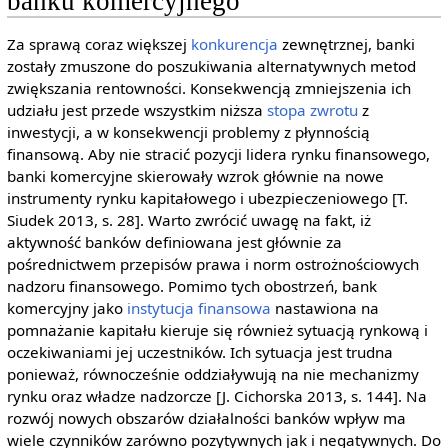
banku komercyjnego
Za sprawą coraz większej
konkurencja
zewnętrznej, banki
zostały zmuszone do poszukiwania alternatywnych metod
zwiększania rentowności. Konsekwencją zmniejszenia ich
udziału jest przede wszystkim niższa
stopa zwrotu
z
inwestycji, a w konsekwencji problemy z płynnością
finansową. Aby nie stracić pozycji lidera rynku finansowego,
banki komercyjne skierowały wzrok głównie na nowe
instrumenty rynku kapitałowego i ubezpieczeniowego [T.
Siudek 2013, s. 28]. Warto zwrócić uwagę na fakt, iż
aktywność banków definiowana jest głównie za
pośrednictwem przepisów prawa i norm ostrożnościowych
nadzoru finansowego. Pomimo tych obostrzeń, bank
komercyjny jako
instytucja finansowa
nastawiona na
pomnażanie kapitału kieruje się również sytuacją rynkową i
oczekiwaniami jej uczestników. Ich sytuacja jest trudna
ponieważ, równocześnie oddziaływują na nie mechanizmy
rynku oraz władze nadzorcze [J. Cichorska 2013, s. 144]. Na
rozwój nowych obszarów działalności banków wpływ ma
wiele czynników zarówno pozytywnych jak i negatywnych. Do