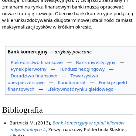
obsługa funduszy inwestycyjnych. W związku z zaistniałymi
zmianami na rynku finansowym banki muszą opracować
nową strategię rozwoju. Obecnie banki komercyjne podążają
w kierunku zdobywania długoterminowej stabilności zamiast
maksymalizacji zysków w krótkim okresie.
Bank komercyjny
—
artykuły polecane
Pośrednictwo finansowe
—
Bank inwestycyjny
—
Rynek pierwotny
—
Fundusz hedgingowy
—
Doradztwo finansowe
—
Towarzystwo
ubezpieczeniowe
—
Konglomerat
—
Funkcje giełd
finansowych
—
Efektywność rynku giełdowego
Bibliografia
Bartnicki M. (2013),
Bank komercyjny w opinii klientów
indywidualnych
, Zeszyt naukowy Politechniki Śląskiej,
Gliwice