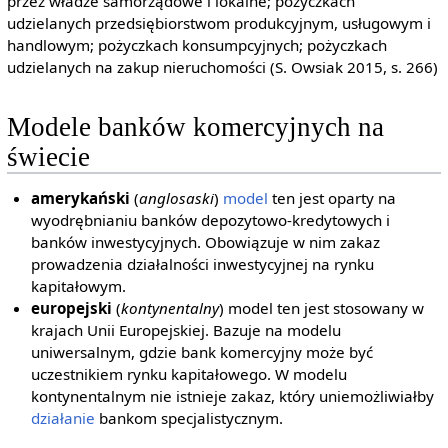
przez władze samorządowe i lokalne; pożyczkach
udzielanych przedsiębiorstwom produkcyjnym, usługowym i
handlowym; pożyczkach konsumpcyjnych; pożyczkach
udzielanych na zakup nieruchomości (S. Owsiak 2015, s. 266)
Modele banków komercyjnych na
świecie
amerykański
(
anglosaski
)
model
ten jest oparty na
wyodrębnianiu banków depozytowo-kredytowych i
banków inwestycyjnych. Obowiązuje w nim zakaz
prowadzenia działalności inwestycyjnej na rynku
kapitałowym.
europejski
(
kontynentalny
) model ten jest stosowany w
krajach Unii Europejskiej. Bazuje na modelu
uniwersalnym, gdzie bank komercyjny może być
uczestnikiem rynku kapitałowego. W modelu
kontynentalnym nie istnieje zakaz, który uniemożliwiałby
działanie
bankom specjalistycznym.