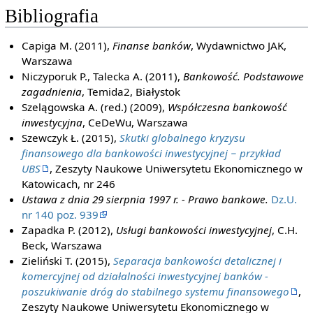
Bibliografia
Capiga M. (2011),
Finanse banków
, Wydawnictwo JAK,
Warszawa
Niczyporuk P., Talecka A. (2011),
Bankowość. Podstawowe
zagadnienia
, Temida2, Białystok
Szelągowska A. (red.) (2009),
Współczesna bankowość
inwestycyjna
, CeDeWu, Warszawa
Szewczyk Ł. (2015),
Skutki globalnego kryzysu
finansowego dla bankowości inwestycyjnej − przykład
UBS
, Zeszyty Naukowe Uniwersytetu Ekonomicznego w
Katowicach, nr 246
Ustawa z dnia 29 sierpnia 1997 r. - Prawo bankowe.
Dz.U.
nr 140 poz. 939
Zapadka P. (2012),
Usługi bankowości inwestycyjnej
, C.H.
Beck, Warszawa
Zieliński T. (2015),
Separacja bankowości detalicznej i
komercyjnej od działalności inwestycyjnej banków -
poszukiwanie dróg do stabilnego systemu finansowego
,
Zeszyty Naukowe Uniwersytetu Ekonomicznego w