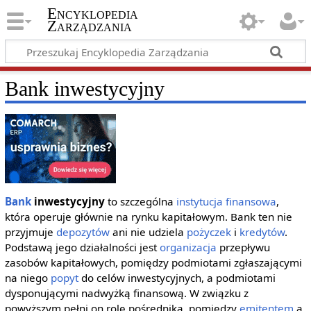
Encyklopedia
Zarządzania
Bank inwestycyjny
Bank
inwestycyjny
to szczególna
instytucja finansowa
,
która operuje głównie na rynku kapitałowym. Bank ten nie
przyjmuje
depozytów
ani nie udziela
pożyczek
i
kredytów
.
Podstawą jego działalności jest
organizacja
przepływu
zasobów kapitałowych, pomiędzy podmiotami zgłaszającymi
na niego
popyt
do celów inwestycyjnych, a podmiotami
dysponującymi nadwyżką finansową. W związku z
powyższym pełni on rolę pośrednika, pomiędzy
emitentem
a