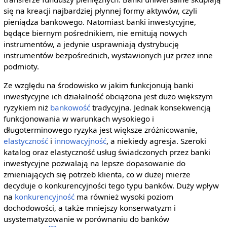
się na kreacji najbardziej płynnej formy aktywów, czyli
pieniądza bankowego. Natomiast banki inwestycyjne,
będące biernym pośrednikiem, nie emitują nowych
instrumentów, a jedynie usprawniają dystrybucję
instrumentów bezpośrednich, wystawionych już przez inne
podmioty.
Ze względu na środowisko w jakim funkcjonują banki
inwestycyjne ich działalność obciążona jest dużo większym
ryzykiem niż
bankowość
tradycyjna. Jednak konsekwencją
funkcjonowania w warunkach wysokiego i
długoterminowego ryzyka jest większe zróżnicowanie,
elastyczność
i
innowacyjność
, a niekiedy agresja. Szeroki
katalog oraz elastyczność usług świadczonych przez banki
inwestycyjne pozwalają na lepsze dopasowanie do
zmieniających się potrzeb klienta, co w dużej mierze
decyduje o konkurencyjności tego typu banków. Duży wpływ
na
konkurencyjność
ma również wysoki poziom
dochodowości, a także mniejszy konserwatyzm i
usystematyzowanie w porównaniu do banków