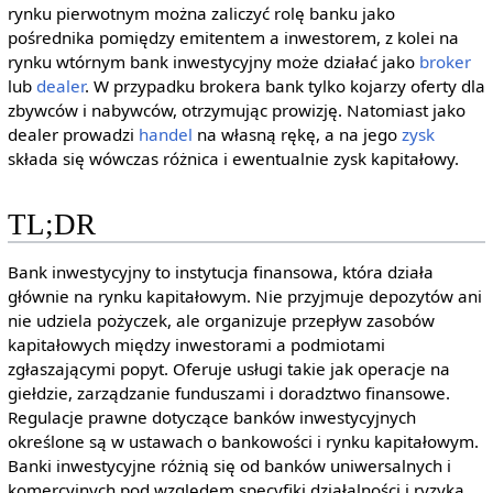
rynku pierwotnym można zaliczyć rolę banku jako
pośrednika pomiędzy emitentem a inwestorem, z kolei na
rynku wtórnym bank inwestycyjny może działać jako
broker
lub
dealer
. W przypadku brokera bank tylko kojarzy oferty dla
zbywców i nabywców, otrzymując prowizję. Natomiast jako
dealer prowadzi
handel
na własną rękę, a na jego
zysk
składa się wówczas różnica i ewentualnie zysk kapitałowy.
TL;DR
Bank inwestycyjny to instytucja finansowa, która działa
głównie na rynku kapitałowym. Nie przyjmuje depozytów ani
nie udziela pożyczek, ale organizuje przepływ zasobów
kapitałowych między inwestorami a podmiotami
zgłaszającymi popyt. Oferuje usługi takie jak operacje na
giełdzie, zarządzanie funduszami i doradztwo finansowe.
Regulacje prawne dotyczące banków inwestycyjnych
określone są w ustawach o bankowości i rynku kapitałowym.
Banki inwestycyjne różnią się od banków uniwersalnych i
komercyjnych pod względem specyfiki działalności i ryzyka.