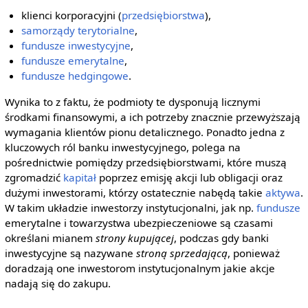
klienci korporacyjni (
przedsiębiorstwa
),
samorządy terytorialne
,
fundusze inwestycyjne
,
fundusze emerytalne
,
fundusze hedgingowe
.
Wynika to z faktu, że podmioty te dysponują licznymi
środkami finansowymi, a ich potrzeby znacznie przewyższają
wymagania klientów pionu detalicznego. Ponadto jedna z
kluczowych ról banku inwestycyjnego, polega na
pośrednictwie pomiędzy przedsiębiorstwami, które muszą
zgromadzić
kapitał
poprzez emisję akcji lub obligacji oraz
dużymi inwestorami, którzy ostatecznie nabędą takie
aktywa
.
W takim układzie inwestorzy instytucjonalni, jak np.
fundusze
emerytalne i towarzystwa ubezpieczeniowe są czasami
określani mianem
strony kupującej
, podczas gdy banki
inwestycyjne są nazywane
stroną sprzedającą
, ponieważ
doradzają one inwestorom instytucjonalnym jakie akcje
nadają się do zakupu.