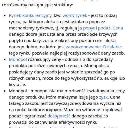
rozróżniamy następujące struktury:
Rynek konkurencyjny
, tzw.
wolny rynek
- jest to rodzaj
rynku, na którym alokacja jest ustalana poprzez
mechanizmy rynkowe, tj. regulują ją
popyt
i
podaż
.
Cena
danego dobra jest ustalana przez przecięcie krzywych
popytu i podaży, zostaje określony poziom cen i ilości
danego dobra, na które jest
zapotrzebowanie
.
Działanie
tego rynku pozwala najlepiej rozdysponować dany zasób.
Monopol
różnicujący ceny - odnosi się do sprzedaży
produktu po zróżnicowanych cenach. Monopolista
posiadający dany zasób jest w stanie sprzedać go po
różnych cenach, może do tego wykorzystać np. aukcje lub
licytacje.
Monopol - monopolista ma możliwość kształtowania ceny
danego produktu, która maksymalizuje jego
zysk
. Cena
takiego zasobu jest zazwyczaj zdecydowania wyższa niż
na rynku konkurencyjnym. Może on sztucznie regulować
podaż i ograniczać
dostępność
danego zasobu co
prowadzi do zachwiania efektywności rynku.