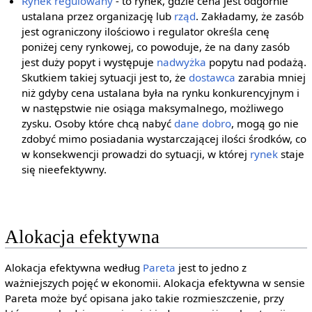
Rynek regulowany
- to rynek, gdzie cena jest odgórnie
ustalana przez organizację lub
rząd
. Zakładamy, że zasób
jest ograniczony ilościowo i regulator określa cenę
poniżej ceny rynkowej, co powoduje, że na dany zasób
jest duży popyt i występuje
nadwyżka
popytu nad podażą.
Skutkiem takiej sytuacji jest to, że
dostawca
zarabia mniej
niż gdyby cena ustalana była na rynku konkurencyjnym i
w następstwie nie osiąga maksymalnego, możliwego
zysku. Osoby które chcą nabyć
dane
dobro
, mogą go nie
zdobyć mimo posiadania wystarczającej ilości środków, co
w konsekwencji prowadzi do sytuacji, w której
rynek
staje
się nieefektywny.
Alokacja efektywna
Alokacja efektywna według
Pareta
jest to jedno z
ważniejszych pojęć w ekonomii. Alokacja efektywna w sensie
Pareta może być opisana jako takie rozmieszczenie, przy