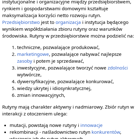
instytucjonalne i organizacyjne między przedsiębiorstwem,
rynkiem i gospodarstwami domowymi kształtuje
maksymalizacja korzyści netto rozwoju rutyn.
Przedsiębiorstwo
jest to
organizacja
i instytucja będącego
wynikiem współdziałania zbioru rutyny oraz warunków
środowiska. Rutyny w przedsiębiorstwie można podzielić na:
techniczne, pozwalające produkować,
marketingowe
, pozwalające nabywać najlepsze
zasoby
i potem je sprzedawać,
inwestycyjne, pozwalające tworzyć nowe
zdolności
wytwórcze,
dywersyfikacyjne, pozwalające konkurować,
wiedzy ukrytej i idiosynkratycznej,
zmian innowacyjnych,
Rutyny mają charakter aktywny i nadmiarowy. Zbiór rutyn w
interakcji z otoczeniem ulega:
mutacji, powstają nowe rutyny i
innowacje
rekombinacji - naśladownictwo rutyn
konkurentów
,
włączenie ich do rutyn aktywnych