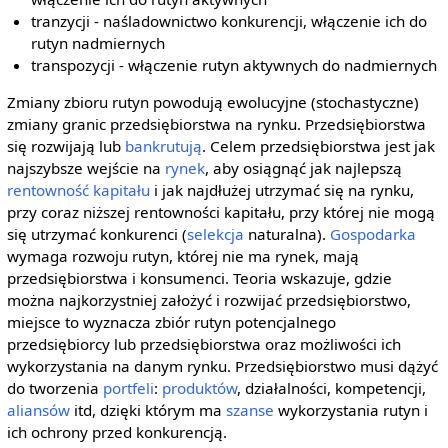
tranzycji - naśladownictwo konkurencji, włączenie ich do
rutyn nadmiernych
transpozycji - włączenie rutyn aktywnych do nadmiernych
Zmiany zbioru rutyn powodują ewolucyjne (stochastyczne)
zmiany granic przedsiębiorstwa na rynku. Przedsiębiorstwa
się rozwijają lub
bankrutują
. Celem przedsiębiorstwa jest jak
najszybsze wejście na
rynek
, aby osiągnąć jak najlepszą
rentowność
kapitału
i jak najdłużej utrzymać się na rynku,
przy coraz niższej rentowności kapitału, przy której nie mogą
się utrzymać konkurenci (
selekcja
naturalna).
Gospodarka
wymaga rozwoju rutyn, której nie ma rynek, mają
przedsiębiorstwa i konsumenci. Teoria wskazuje, gdzie
można najkorzystniej założyć i rozwijać przedsiębiorstwo,
miejsce to wyznacza zbiór rutyn potencjalnego
przedsiębiorcy lub przedsiębiorstwa oraz możliwości ich
wykorzystania na danym rynku. Przedsiębiorstwo musi dążyć
do tworzenia
portfeli
:
produktów
, działalności, kompetencji,
aliansów
itd, dzięki którym ma
szanse
wykorzystania rutyn i
ich ochrony przed konkurencją.