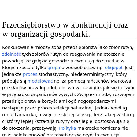
Przedsiębiorstwo w konkurencji oraz
w organizacji gospodarki.
Konkurowanie między sobą przedsiębiorstw jako zbiór rutyn,
zdolność
tych zbiorów rutyn do reagowania na otoczenie
powodują, że gałęzie gospodarki ewoluują do struktur, w
których zostaje tylko
grupa
przedsiębiorstw np.
oligopol
. Jest
jednakże
proces
stochastyczny, niedeterministyczny, który
próbuje się
modelować
np. za pomocą łańcuchów Markowa
(rozkładów prawdopodobieństwa w czasie)tak jak się to czyni
w przypadku organizmów żywych. Związek między rozwojem
przedsiębiorstw a korzyściami ogólnogospodarczymi
następuje przez proces selekcji naturalnej. Jednak według
reguł Lamarcka, a więc nie ślepej selekcji, lecz takiej w której
ci którzy lepiej kształtują rutyny oraz lepiej dostosowują się
do otoczenia, przeżywają.
Polityka
makroekonomiczna nie
musi selekcjonować przedsiębiorstw, czyni to ewolucja.