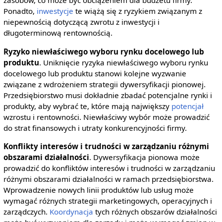
zasobów, co może być obciążeniem dla budżetu firmy.
Ponadto,
inwestycje
te wiążą się z ryzykiem związanym z
niepewnością dotyczącą zwrotu z inwestycji i
długoterminową rentownością.
Ryzyko niewłaściwego wyboru rynku docelowego lub
produktu
. Uniknięcie ryzyka niewłaściwego wyboru rynku
docelowego lub produktu stanowi kolejne wyzwanie
związane z wdrożeniem strategii dywersyfikacji pionowej.
Przedsiębiorstwo musi dokładnie zbadać potencjalne rynki i
produkty, aby wybrać te, które mają największy
potencjał
wzrostu i rentowności. Niewłaściwy wybór może prowadzić
do strat finansowych i utraty konkurencyjności firmy.
Konflikty interesów i trudności w zarządzaniu różnymi
obszarami działalności
. Dywersyfikacja pionowa może
prowadzić do konfliktów interesów i trudności w zarządzaniu
różnymi obszarami działalności w ramach przedsiębiorstwa.
Wprowadzenie nowych linii produktów lub usług może
wymagać różnych strategii marketingowych, operacyjnych i
zarządczych.
Koordynacja
tych różnych obszarów działalności