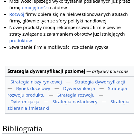
Możliwość lepszego wykorzystania posiadanych już przez
firmę
umiejętności
i atutów
Rozwój
firmy opiera się na niekwestionowanych atutach
firmy, głównie tych ze sfery polityki handlowej
Nowe produkty mogą rekompensować firmie pewne
straty związane z załamaniem obrotów już istniejących
produktów
Stwarzanie firmie możliwości rozłożenia ryzyka
Strategia dywersyfikacji poziomej
—
artykuły polecane
Strategia niszy rynkowej
—
Strategia dywersyfikacji
—
Rynek docelowy
—
Dywersyfikacja
—
Strategia
rozwoju produktu
—
Strategia rozwoju
—
Dyferencjacja
—
Strategia naśladowcy
—
Strategia
zbierania śmietanki
Bibliografia