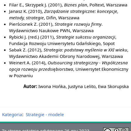
Filar E., Skrzypek J. (2001),
Biznes plan
, Poltext, Warszawa
Janasz K. (2010),
Zarządzanie strategiczne: koncepcje,
metody, strategie
, Difin, Warszawa
Pierścionek Z. (2001),
Strategie rozwoju firmy
.
Wydawnictwo Naukowe PWN, Warszawa
Rybicki J. (red.) (2011),
Strategie sukcesu organizacji
,
Fundacja Rozwoju Uniwersytetu Gdańskiego, Sopot
Sabak Z. (2012),
Strategia: podstawy myślenia w XXI wieku
,
Wydawnictwo Akademii Obrony Narodowej, Warszawa
Weinert A. (2014),
Outsourcing strategiczny - Współczesna
opcja rozwoju przedsiębiorstwa
, Uniwersytet Ekonomiczny
w Poznaniu
Autor:
Iwona Hońka, Justyna Lelito, Ewa Skorupska
Kategoria
:
Strategie - modele
Tę stronę ostatnio edytowano 26 gru 2023,