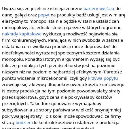
Uważa się, że jeżeli nie istnieją znaczne
bariery wejścia
do
danej gałęzi oraz
popyt
na produkty bądź usługi jest w miarę
elastyczny to monopolista nie będzie w stanie ustalać cen
monopolowych. Jednak istnieją gałęzie w których ogromne
nakłady
kapitałowe
wykluczają możliwość pojawienia się
firm konkurencyjnych. Panująca w nich swoboda w zakresie
ustalania cen i wielkości produkcji może doprowadzić do
nieefektywności wyrażanej społecznym kosztem działania
monopolu. Ponadto istotnym argumentem wydaję się być
fakt, że produkcja tych przedsiębiorstw jest na poziomie
niższym niż na poziomie najbardziej efektywnym (Pareto) z
punktu widzenia mikroekonomii, czyli gdy
krzywa popytu
zrównuje się z krzywą długookresowego kosztu krańcowego.
Niestety produkcja na tym poziomie powodowałaby straty
przedsiębiorstwa, gdyż cena nie pokrywałaby kosztów
przeciętnych. Takie funkcjonowanie wymagałoby
subsydiowania ze strony państwa w wielkość przynajmniej
pokrywającej straty. To z kolei może spowodować, że firmy
stracą
bodziec
do kontroli kosztów i ostatecznie produkcja
oraz cena wrócą do poziomu sprzed regulacji.