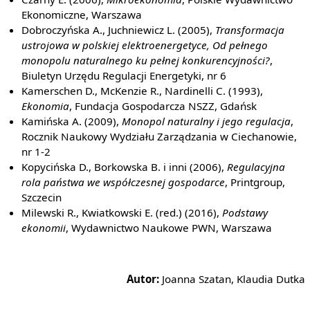
Ekonomiczne, Warszawa
Dobroczyńska A., Juchniewicz L. (2005),
Transformacja
ustrojowa w polskiej elektroenergetyce, Od pełnego
monopolu naturalnego ku pełnej konkurencyjności?
,
Biuletyn Urzędu Regulacji Energetyki, nr 6
Kamerschen D., McKenzie R., Nardinelli C. (1993),
Ekonomia
, Fundacja Gospodarcza NSZZ, Gdańsk
Kamińska A. (2009),
Monopol naturalny i jego regulacja
,
Rocznik Naukowy Wydziału Zarządzania w Ciechanowie,
nr 1-2
Kopycińska D., Borkowska B. i inni (2006),
Regulacyjna
rola państwa we współczesnej gospodarce
, Printgroup,
Szczecin
Milewski R., Kwiatkowski E. (red.) (2016),
Podstawy
ekonomii
, Wydawnictwo Naukowe PWN, Warszawa
Autor:
Joanna Szatan, Klaudia Dutka