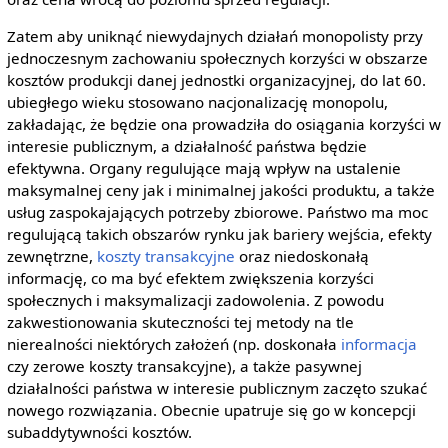
Zatem aby uniknąć niewydajnych działań monopolisty przy
jednoczesnym zachowaniu społecznych korzyści w obszarze
kosztów produkcji danej jednostki organizacyjnej, do lat 60.
ubiegłego wieku stosowano nacjonalizację monopolu,
zakładając, że będzie ona prowadziła do osiągania korzyści w
interesie publicznym, a działalność państwa będzie
efektywna. Organy regulujące mają wpływ na ustalenie
maksymalnej ceny jak i minimalnej jakości produktu, a także
usług zaspokajających potrzeby zbiorowe. Państwo ma moc
regulującą takich obszarów rynku jak bariery wejścia, efekty
zewnętrzne,
koszty transakcyjne
oraz niedoskonałą
informację, co ma być efektem zwiększenia korzyści
społecznych i maksymalizacji zadowolenia. Z powodu
zakwestionowania skuteczności tej metody na tle
nierealności niektórych założeń (np. doskonała
informacja
czy zerowe koszty transakcyjne), a także pasywnej
działalności państwa w interesie publicznym zaczęto szukać
nowego rozwiązania. Obecnie upatruje się go w koncepcji
subaddytywności kosztów.