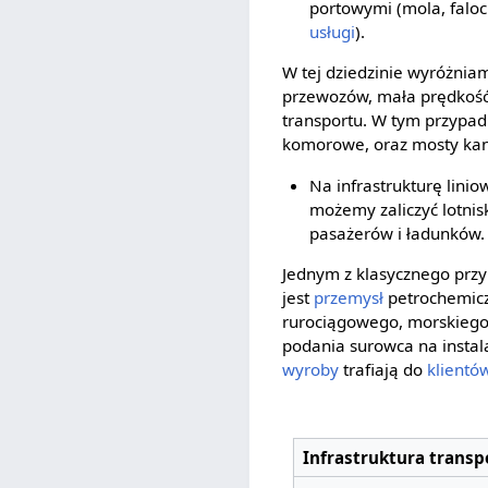
portowymi (mola, faloc
usługi
).
W tej dziedzinie wyróżnia
przewozów, mała prędkość
transportu. W tym przypadk
komorowe, oraz mosty ka
Na infrastrukturę linio
możemy zaliczyć lotnis
pasażerów i ładunków.
Jednym z klasycznego przyk
jest
przemysł
petrochemicz
rurociągowego, morskiego,
podania surowca na instal
wyroby
trafiają do
klientó
Infrastruktura trans