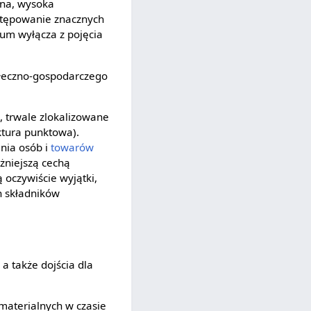
zna, wysoka
stępowanie znacznych
ium wyłącza z pojęcia
ołeczno-gospodarczego
, trwale zlokalizowane
ktura punktowa).
nia osób i
towarów
żniejszą cechą
ą oczywiście wyjątki,
h składników
a także dojścia dla
materialnych w czasie