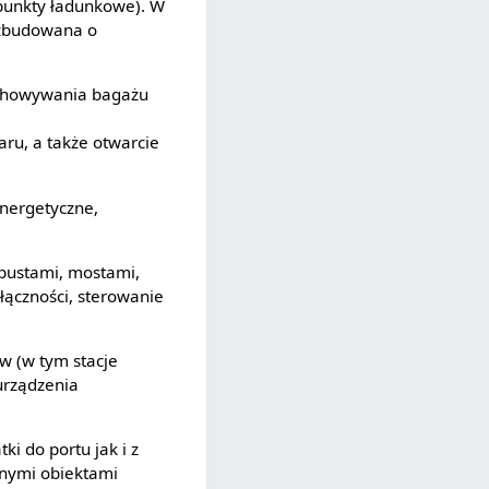
punkty ładunkowe). W
ozbudowana o
zechowywania bagażu
ru, a także otwarcie
energetyczne,
epustami, mostami,
łączności, sterowanie
w (w tym stacje
 urządzenia
i do portu jak i z
nnymi obiektami