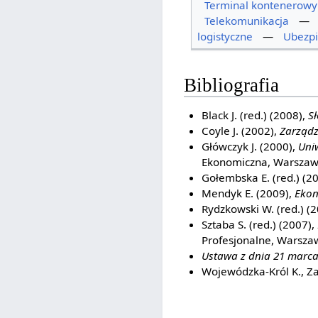
Terminal kontenerowy
Telekomunikacja
—
logistyczne
—
Ubezpi
Bibliografia
Black J. (red.) (2008),
S
Coyle J. (2002),
Zarządz
Główczyk J. (2000),
Uni
Ekonomiczna, Warsza
Gołembska E. (red.) (2
Mendyk E. (2009),
Ekon
Rydzkowski W. (red.) (
Sztaba S. (red.) (2007),
Profesjonalne, Warsza
Ustawa z dnia 21 marca 
Wojewódzka-Król K., Za