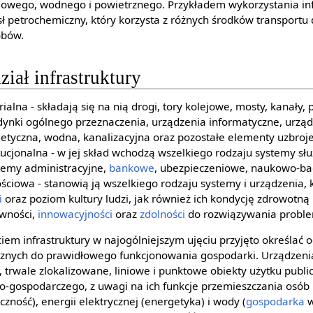
jowego, wodnego i powietrznego. Przykładem wykorzystania inf
ł petrochemiczny, który korzysta z różnych środków transportu
obów.
iał infrastruktury
ialna - składają się na nią drogi, tory kolejowe, mosty, kanały, po
ynki ogólnego przeznaczenia, urządzenia informatyczne, urządz
getyczna, wodna, kanalizacyjna oraz pozostałe elementy uzbroje
ytucjonalna - w jej skład wchodzą wszelkiego rodzaju systemy sł
stemy administracyjne,
bankowe
, ubezpieczeniowe, naukowo-ba
ościowa - stanowią ją wszelkiego rodzaju systemy i urządzenia, k
i
oraz poziom kultury ludzi, jak również ich kondycję zdrowotną 
wności,
innowacyjności
oraz
zdolności
do rozwiązywania probl
ęciem infrastruktury w najogólniejszym ujęciu przyjęto określa
iecznych do prawidłowego funkcjonowania gospodarki. Urządzeni
 trwale zlokalizowane, liniowe i punktowe obiekty użytku publ
-gospodarczego, z uwagi na ich funkcje przemieszczania osób
czność), energii elektrycznej (energetyka) i wody (
gospodarka
w