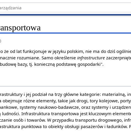
transportowa
a
)
o że od lat funkcjonuje w języku polskim, nie ma do dziś ogólnie p
znacznie rozumiane. Samo określenie
infrastructure
zaczerpnięte
budowę bazy, tj. konieczną podstawę gospodarki".
astruktury i jej podział na trzy główne kategorie: materialną, in
a obejmuje różne elementy, takie jak drogi, tory kolejowe, porty
 bankowe, systemy naukowo-badawcze, oraz systemy i urządzen
 ludności. Infrastruktura transportowa jest kluczowym elemente
anie osób i towarów. W przypadku transportu drogowego, infra
frastruktura punktowa to obiekty obsługi pasażerów i ładunków. 