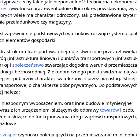
ą typowe cechy takie jak: niepodzielność techniczna i ekonomic
kres
żywotności oraz ewentualnie długi okres powstawania, wy
tórych wiele ma charakter odroczony. Tak przedstawione kryter
enia przeładunkowe czy magazyny.
jest zapewnienie podstawowych warunków rozwoju systemu sp
łych elementów gospodarki.
frastruktura transportowa obejmuje stworzone przez człowieka
g (infrastruktura liniowa) i punktów transportowych (infrastru
arkę i
społeczeństwo
stwarzając dogodne warunki przemieszcza
dniej i bezpośredniej. Z ekonomicznego punktu widzenia najwa
j jest publiczny charakter świadczonych przez nią usług. Istniej
ry transportowej o charakterze dóbr prywatnych. Do podstawowyc
ej należą:
 z niezbędnym wyposażeniem, oraz inne budowle inżynieryjne
 wraz z ich urządzeniem, służącym do odprawy
towarów
i osób,
zenia służące do funkcjonowania dróg i węzłów transportowych, 
ojazdowe
ko
zespół
czynności polegających na przemieszczaniu m.in. dóbr 