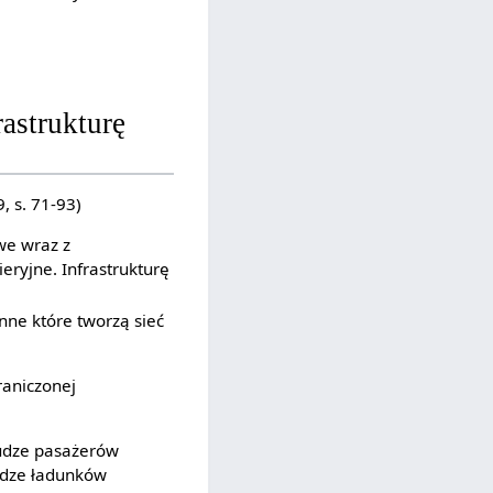
rastrukturę
, s. 71-93)
we wraz z
eryjne. Infrastrukturę
nne które tworzą sieć
raniczonej
łudze pasażerów
łudze ładunków