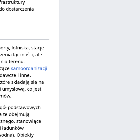
rastruktury
 do dostarczenia
rty, lotniska, stacje
enia łączności, ale
nia terenu.
użące
samoorganizacji
dawcze i inne.
tóre składają się na
i umysłową, co jest
emów.
ć ogół podstawowych
a te obejmują
icznego, stanowiące
 i ładunków
odna). Obiekty