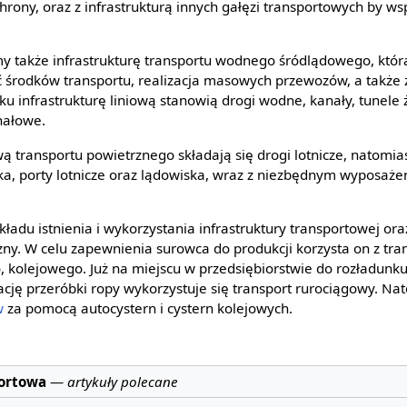
hrony, oraz z infrastrukturą innych gałęzi transportowych by ws
my także infrastrukturę transportu wodnego śródlądowego, któ
 środków transportu, realizacja masowych przewozów, a także
u infrastrukturę liniową stanowią drogi wodne, kanały, tunele 
nałowe.
wą transportu powietrznego składają się drogi lotnicze, natomi
ka, porty lotnicze oraz lądowiska, wraz z niezbędnym wyposaże
ładu istnienia i wykorzystania infrastruktury transportowej ora
ny. W celu zapewnienia surowca do produkcji korzysta on z tra
 kolejowego. Już na miejscu w przedsiębiorstwie do rozładunku
ację przeróbki ropy wykorzystuje się transport rurociągowy. N
w
za pomocą autocystern i cystern kolejowych.
portowa
—
artykuły polecane