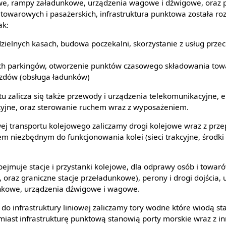
we, rampy załadunkowe, urządzenia wagowe i dźwigowe, oraz 
towarowych i pasażerskich, infrastruktura punktowa została r
ak:
zielnych kasach, budowa poczekalni, skorzystanie z usług pr
ch parkingów, otworzenie punktów czasowego składowania towa
zdów (obsługa ładunków)
rtu zalicza się także przewody i urządzenia telekomunikacyjne, 
cyjne, oraz sterowanie ruchem wraz z wyposażeniem.
owej transportu kolejowego zaliczamy drogi kolejowe wraz z prz
m niezbędnym do funkcjonowania kolei (sieci trakcyjne, środki 
ejmuje stacje i przystanki kolejowe, dla odprawy osób i towaró
 oraz graniczne stacje przeładunkowe), perony i drogi dojścia,
unkowe, urządzenia dźwigowe i wagowe.
 infrastruktury liniowej zaliczamy tory wodne które wiodą statk
iast infrastrukturę punktową stanowią porty morskie wraz z i