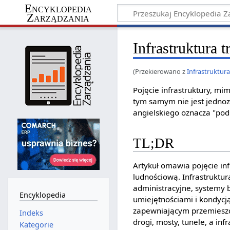
Encyklopedia
Zarządzania
Infrastruktura 
(Przekierowano z
Infrastruktur
Pojęcie infrastruktury, mim
tym samym nie jest jedno
angielskiego oznacza "pod
TL;DR
Artykuł omawia pojęcie infr
ludnościową. Infrastruktur
administracyjne, systemy
Encyklopedia
umiejętnościami i kondycją
zapewniającym przemieszcz
Indeks
drogi, mosty, tunele, a in
Kategorie