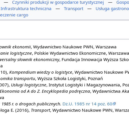
—
Czynniki produkcji w gospodarce turystycznej
—
Gospo
Infrastruktura techniczna
—
Transport
—
Usługa gastron
eczenie cargo
łownik ekonomii
, Wydawnictwo Naukowe PWN, Warszawa
anie logistyczne
, Polskie Wydawnictwo Ekonomiczne, Warszaw
wersalny słownik ekonomiczny
, Fundacja Innowacja Wyższa Szko
wa
010),
Kompendium wiedzy o logistyce
, Wydawnictwo Naukowe P
omika transportu
, Wyższa Szkoła Logistyki, Poznań
2007),
Usługi logistyczne
, Instytut Logistyki i Magazynowania, Po
Ekonomia od A do Z. Encyklopedia podręczna
, Wydawnictwa Aka
wa
1985 r. o drogach publicznych.
Dz.U. 1985 nr 14 poz. 60
łoga E. (2016),
Transport
, Wydawnictwo Naukowe PWN, Warsz