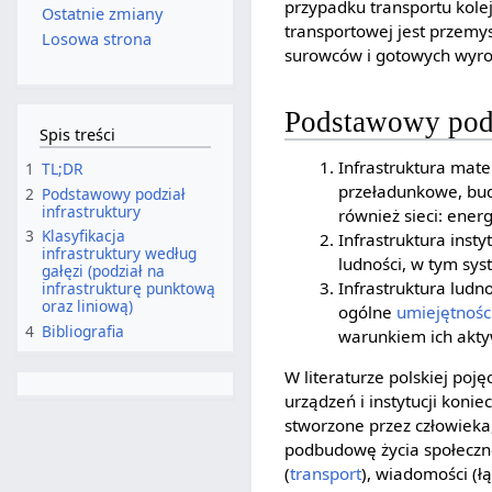
przypadku transportu kole
Ostatnie zmiany
transportowej jest przemys
Losowa strona
surowców i gotowych wyr
Podstawowy podz
Spis treści
Infrastruktura mater
1
TL;DR
przeładunkowe, bud
2
Podstawowy podział
infrastruktury
również sieci: ener
3
Klasyfikacja
Infrastruktura inst
infrastruktury według
ludności, w tym sy
gałęzi (podział na
Infrastruktura ludn
infrastrukturę punktową
oraz liniową)
ogólne
umiejętnośc
4
Bibliografia
warunkiem ich akty
W literaturze polskiej poj
urządzeń i instytucji kon
stworzone przez człowieka,
podbudowę życia społeczno
(
transport
), wiadomości (łą