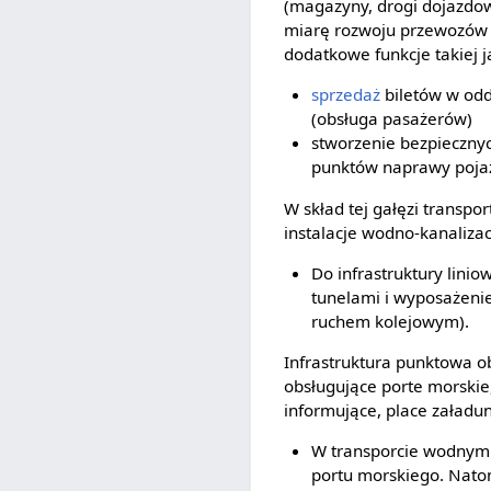
(magazyny, drogi dojazdo
miarę rozwoju przewozów 
dodatkowe funkcje takiej j
sprzedaż
biletów w odd
(obsługa pasażerów)
stworzenie bezpieczny
punktów naprawy poja
W skład tej gałęzi transpo
instalacje wodno-kanaliza
Do infrastruktury lini
tunelami i wyposażenie
ruchem kolejowym).
Infrastruktura punktowa ob
obsługujące porte morskie,
informujące, place załad
W transporcie wodnym do
portu morskiego. Natom