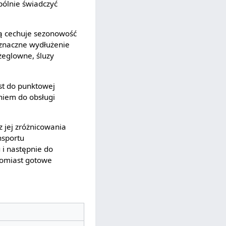
pólnie świadczyć
rą cechuje sezonowość
 znaczne wydłużenie
żeglowne, śluzy
ast do punktowej
niem do obsługi
z jej zróżnicowania
nsportu
 i następnie do
atomiast gotowe