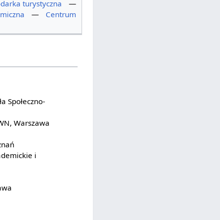
darka turystyczna
—
omiczna
—
Centrum
a
ła Społeczno-
WN, Warszawa
znań
demickie i
awa