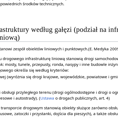
odpowiednich środków technicznych.
astruktury według gałęzi (podział na inf
iniową)
stanowi zespół obiektów liniowych i punktowych.(E. Medyka 2009
u drogowego infrastrukturę liniową stanowią drogi samochodo
: mosty, tunele, przepusty, ronda, nasypy i inne budowle inżyni
gowego określa się według kryteriów:
gowej (wyróżnia się drogi krajowe, wojewódzkie, powiatowe i gmi
i obsługi przyległego terenu (drogi ogólnodostępne i drogi o og
resowe i autostrady). (
Ustawa
o drogach publicznych, art. 4)
w transporcie drogowym stanowią obiekty służące zarówno obs
sowe, zatoczki i przystanki, dojścia dla pieszych), a także obs