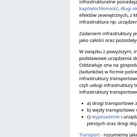
infrastrukturalne posiadaj
kapitałochłonność
,
długi o
efektów zewnętrznych, z k
infrastruktura np. urządz
Zadaniem infrastruktury 
jako całości oraz pozosta
W związku z powyższym, in
podstawowe urządzenia dró
Oddziałuje ona na gospod
(ładunków) w formie pośre
infrastruktury transportowe
czyli usługi infrastruktu
infrastruktury transportow
a) drogi transportowe
b) węzły transportowe
c)
wyposażenie
i urząd
pieszych oraz drogi d
Transport
- rozumiemy ja