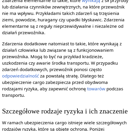
Zdarzenia elementarne to takie, które
wynikają
z sił przyrody
lub działania czynników zewnętrznych, na które przewoźnik
nie ma wpływu. Przykładami takich zdarzeń są trzęsienia
ziemi, powodzie, huragany czy upadki błyskawic. Zdarzenia
elementarne są z reguły nieprzewidywalne i niezależne od
działań przewoźnika.
Zdarzenia dodatkowe natomiast to takie, które wynikają z
działań człowieka lub związane są z funkcjonowaniem
przewoźnika. Mogą to być na przykład kradzieże,
uszkodzenia czy awarie środka transportu. W przypadku
zdarzeń dodatkowych, przewoźnik ponosi często
odpowiedzialność
za powstałą stratę. Dlatego też
ubezpieczenie cargo zabezpiecza przed obydwoma
rodzajami ryzyka, aby zapewnić ochronę
towarów
podczas
transportu.
Szczegółowe rodzaje ryzyka i ich znaczenie
W ramach ubezpieczenia cargo istnieje wiele szczegółowych
rodzajów ryzyka, które są objęte ochroną. Poniżej