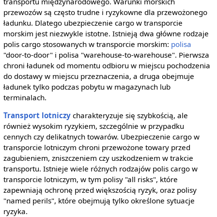
transportu międzynarodowego. Warunki morskich
przewozów są często trudne i ryzykowne dla przewożonego
ładunku. Dlatego ubezpieczenie cargo w transporcie
morskim jest niezwykle istotne. Istnieją dwa główne rodzaje
polis cargo stosowanych w transporcie morskim:
polisa
"door-to-door" i polisa "warehouse-to-warehouse". Pierwsza
chroni ładunek od momentu odbioru w miejscu pochodzenia
do dostawy w miejscu przeznaczenia, a druga obejmuje
ładunek tylko podczas pobytu w magazynach lub
terminalach.
Transport lotniczy
charakteryzuje się szybkością, ale
również wysokim ryzykiem, szczególnie w przypadku
cennych czy delikatnych towarów. Ubezpieczenie cargo w
transporcie lotniczym chroni przewożone towary przed
zagubieniem, zniszczeniem czy uszkodzeniem w trakcie
transportu. Istnieje wiele różnych rodzajów polis cargo w
transporcie lotniczym, w tym polisy "all risks", które
zapewniają ochronę przed większością ryzyk, oraz polisy
"named perils", które obejmują tylko określone sytuacje
ryzyka.