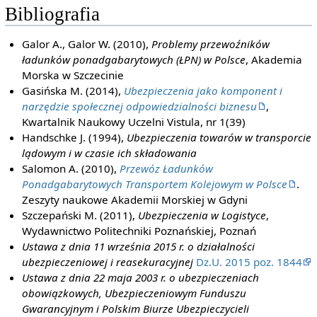
Bibliografia
Galor A., Galor W. (2010),
Problemy przewoźników
ładunków ponadgabarytowych (ŁPN) w Polsce
, Akademia
Morska w Szczecinie
Gasińska M. (2014),
Ubezpieczenia jako komponent i
narzędzie społecznej odpowiedzialności biznesu
,
Kwartalnik Naukowy Uczelni Vistula, nr 1(39)
Handschke J. (1994),
Ubezpieczenia towarów w transporcie
lądowym i w czasie ich składowania
Salomon A. (2010),
Przewóz Ładunków
Ponadgabarytowych Transportem Kolejowym w Polsce
.
Zeszyty naukowe Akademii Morskiej w Gdyni
Szczepański M. (2011),
Ubezpieczenia w Logistyce
,
Wydawnictwo Politechniki Poznańskiej, Poznań
Ustawa z dnia 11 września 2015 r. o działalności
ubezpieczeniowej i reasekuracyjnej
Dz.U. 2015 poz. 1844
Ustawa z dnia 22 maja 2003 r. o ubezpieczeniach
obowiązkowych, Ubezpieczeniowym Funduszu
Gwarancyjnym i Polskim Biurze Ubezpieczycieli