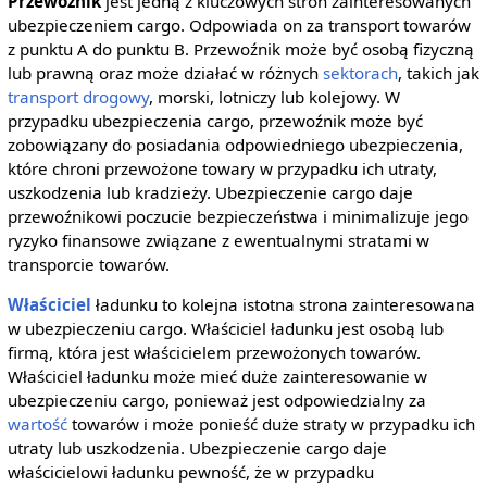
Przewoźnik
jest jedną z kluczowych stron zainteresowanych
ubezpieczeniem cargo. Odpowiada on za transport towarów
z punktu A do punktu B. Przewoźnik może być osobą fizyczną
lub prawną oraz może działać w różnych
sektorach
, takich jak
transport drogowy
, morski, lotniczy lub kolejowy. W
przypadku ubezpieczenia cargo, przewoźnik może być
zobowiązany do posiadania odpowiedniego ubezpieczenia,
które chroni przewożone towary w przypadku ich utraty,
uszkodzenia lub kradzieży. Ubezpieczenie cargo daje
przewoźnikowi poczucie bezpieczeństwa i minimalizuje jego
ryzyko finansowe związane z ewentualnymi stratami w
transporcie towarów.
Właściciel
ładunku to kolejna istotna strona zainteresowana
w ubezpieczeniu cargo. Właściciel ładunku jest osobą lub
firmą, która jest właścicielem przewożonych towarów.
Właściciel ładunku może mieć duże zainteresowanie w
ubezpieczeniu cargo, ponieważ jest odpowiedzialny za
wartość
towarów i może ponieść duże straty w przypadku ich
utraty lub uszkodzenia. Ubezpieczenie cargo daje
właścicielowi ładunku pewność, że w przypadku