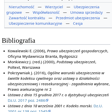
Nieruchomość
—
Wierzyciel
—
Ubezpieczenia
grupowe
—
Współwłasność
—
Umowa sprzedaży
—
Zawartość kontraktu
—
Przedmiot ubezpieczenia
—
Ubezpieczenie komunikacyjne
—
Cesja
Bibliografia
Kowalewski E. (2006),
Prawo ubezpieczeń gospodarczych
,
Oficyna Wydawnicza Branta, Bydgoszcz
Monkiewicz J. (red.) (2000),
Podstawy ubezpieczeń
,
Poltext, Warszawa
Pokrzywniak J. (2016),
Ogólne warunki ubezpieczenia w
świetle kodeksu cywilnego oraz ustawy o działalności
ubezpieczeniowej i reasekuracyjnej - zagadnienia wybrane
,
Prawo asekuracyjne nr 2
Ustawa z dnia 15 grudnia 2017 r. o dystrybucji ubezpieczeń
Dz.U. 2017 poz. 2486
Ustawa z dnia 18 września 2001 r. Kodeks morski.
Dz.U.
2001 nr 138 poz. 1545