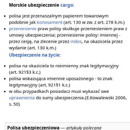
Morskie ubezpieczenie
cargo
:
polisa jest przenaszalnym papierem towarowym
podobnie jak
konosament
(art. 130 w zw. z art. 278 k.m.)
przeniesienie
praw polisy skutkuje przeniesieniem praw z
umowy ubezpieczenia; przeniesienie polisy: imiennej -
przez cesję, na zlecenie przez
indos
, na okaziciela przez
wydanie (art. 130 k.m.)
Ubezpieczenie na życie
:
polisa na okaziciela to nieimienny znak legitymacyjny
(art. 921§3 k.c.)
polisa wskazująca imiennie uposażonego - to znak
legitymacyjny (art. 921§1 k.c.)
w obu przypadkach posiadacz musi wykazać swe
uprawnienia
do sumy ubezpieczenia.(E.Kowalewski 2006,
s. 50)
Polisa ubezpieczeniowa
—
artykuły polecane