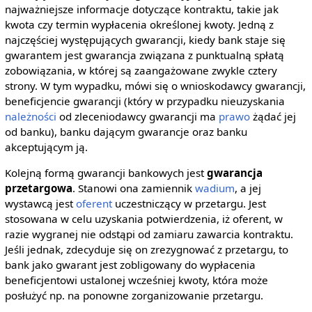
najważniejsze informacje dotyczące kontraktu, takie jak
kwota czy termin wypłacenia określonej kwoty. Jedną z
najczęściej występujących gwarancji, kiedy bank staje się
gwarantem jest gwarancja związana z punktualną spłatą
zobowiązania, w której są zaangażowane zwykle cztery
strony. W tym wypadku, mówi się o wnioskodawcy gwarancji,
beneficjencie gwarancji (który w przypadku nieuzyskania
należności
od zleceniodawcy gwarancji ma
prawo
żądać jej
od banku), banku dającym gwarancje oraz banku
akceptującym ją.
Kolejną formą gwarancji bankowych jest
gwarancja
przetargowa
. Stanowi ona zamiennik
wadium
, a jej
wystawcą jest
oferent
uczestniczący w przetargu. Jest
stosowana w celu uzyskania potwierdzenia, iż oferent, w
razie wygranej nie odstąpi od zamiaru zawarcia kontraktu.
Jeśli jednak, zdecyduje się on zrezygnować z przetargu, to
bank jako gwarant jest zobligowany do wypłacenia
beneficjentowi ustalonej wcześniej kwoty, która może
posłużyć np. na ponowne zorganizowanie przetargu.