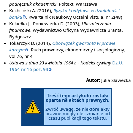
podręcznik akademicki
, Poltext, Warszawa
Kuchciński A. (2016),
Ryzyko kredytowe w działalności
banku
, Kwartalnik Naukowy Uczelni Vistula, nr 2(48)
Kukiełka J., Poniewierka D. (2003),
Ubezpieczenia
finansowe
, Wydawnictwo Oficyna Wydawnicza Branta,
Bydgoszcz
Tokarczyk D. (2014),
Obowiązek gwaranta w prawie
karnym
, Ruch prawniczy, ekonomiczny i socjologiczny,
vol 76, nr 4
Ustawa z dnia 23 kwietnia 1964 r. - Kodeks cywilny
Dz.U.
1964 nr 16 poz. 93
Autor:
Julia Sławecka
Treść tego artykułu została
oparta na aktach prawnych
.
Zwróć uwagę, że niektóre akty
prawne mogły ulec zmianie od
czasu publikacji tego tekstu.