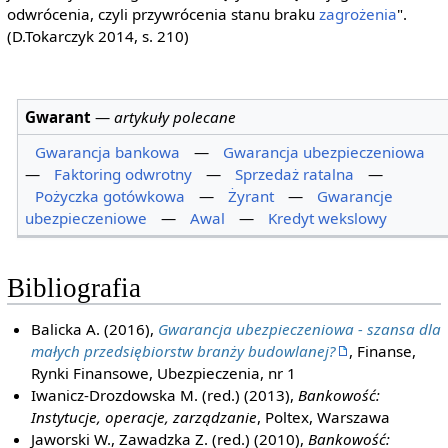
odwrócenia, czyli przywrócenia stanu braku
zagrożenia
".
(D.Tokarczyk 2014, s. 210)
Gwarant
—
artykuły polecane
Gwarancja bankowa
—
Gwarancja ubezpieczeniowa
—
Faktoring odwrotny
—
Sprzedaż ratalna
—
Pożyczka gotówkowa
—
Żyrant
—
Gwarancje
ubezpieczeniowe
—
Awal
—
Kredyt wekslowy
Bibliografia
Balicka A. (2016),
Gwarancja ubezpieczeniowa - szansa dla
małych przedsiębiorstw branży budowlanej?
, Finanse,
Rynki Finansowe, Ubezpieczenia, nr 1
Iwanicz-Drozdowska M. (red.) (2013),
Bankowość:
Instytucje, operacje, zarządzanie
, Poltex, Warszawa
Jaworski W., Zawadzka Z. (red.) (2010),
Bankowość: