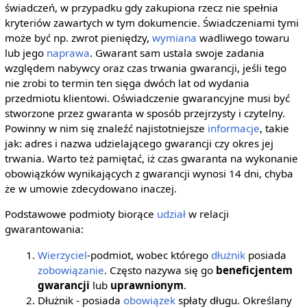
świadczeń, w przypadku gdy zakupiona rzecz nie spełnia
kryteriów zawartych w tym dokumencie. Świadczeniami tymi
może być np. zwrot pieniędzy,
wymiana
wadliwego towaru
lub jego
naprawa
. Gwarant sam ustala swoje zadania
względem nabywcy oraz czas trwania gwarancji, jeśli tego
nie zrobi to termin ten sięga dwóch lat od wydania
przedmiotu klientowi. Oświadczenie gwarancyjne musi być
stworzone przez gwaranta w sposób przejrzysty i czytelny.
Powinny w nim się znaleźć najistotniejsze
informacje
, takie
jak: adres i nazwa udzielającego gwarancji czy okres jej
trwania. Warto też pamiętać, iż czas gwaranta na wykonanie
obowiązków wynikających z gwarancji wynosi 14 dni, chyba
że w umowie zdecydowano inaczej.
Podstawowe podmioty biorące
udział
w relacji
gwarantowania:
Wierzyciel
-podmiot, wobec którego
dłużnik
posiada
zobowiązanie
. Często nazywa się go
beneficjentem
gwarancji
lub
uprawnionym
.
Dłużnik - posiada
obowiązek
spłaty długu. Określany