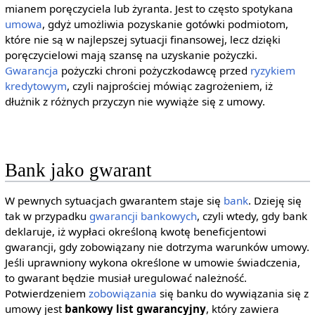
mianem poręczyciela lub żyranta. Jest to często spotykana
umowa
, gdyż umożliwia pozyskanie gotówki podmiotom,
które nie są w najlepszej sytuacji finansowej, lecz dzięki
poręczycielowi mają szansę na uzyskanie pożyczki.
Gwarancja
pożyczki chroni pożyczkodawcę przed
ryzykiem
kredytowym
, czyli najprościej mówiąc zagrożeniem, iż
dłużnik z różnych przyczyn nie wywiąże się z umowy.
Bank jako gwarant
W pewnych sytuacjach gwarantem staje się
bank
. Dzieję się
tak w przypadku
gwarancji bankowych
, czyli wtedy, gdy bank
deklaruje, iż wypłaci określoną kwotę beneficjentowi
gwarancji, gdy zobowiązany nie dotrzyma warunków umowy.
Jeśli uprawniony wykona określone w umowie świadczenia,
to gwarant będzie musiał uregulować należność.
Potwierdzeniem
zobowiązania
się banku do wywiązania się z
umowy jest
bankowy list gwarancyjny
, który zawiera