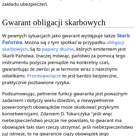
zakładu ubezpieczeń.
Gwarant obligacji skarbowych
W pewnych sytuacjach jako gwarant występuje także
Skarb
Państwa
. Można się z tym spotkać w przypadku
obligacji
skarbowych
. Są to
papiery dłużne
, których emitentem jest
Skarb Państwa. Inaczej mówiąc, państwo za pomocą tego
instrumentu pożycza pieniądze na konkretny czas,
gwarantując że zwróci je w terminie wraz z należnymi
odsetkami.
Przedsięwzięcie
to jest bardzo bezpieczne,
praktycznie pozbawione ryzyka.
Podsumowując, pełnienie funkcji gwaranta jest poważnym
zadaniem i dotyczy wielu dziedzin, a niewypełnienie
powierzonych obowiązków może skutkować przykrymi
konsekwencjami. Zdaniem D. Tokarczyka "jeśli więc
niebezpieczeństwo jeszcze nie powstało, to gwarant ma
obowiązek taki stan rzeczy utrzymać. Jeśli niebezpieczeństwo
już istnieje, to na gwarancie ciąży obowiązek jego