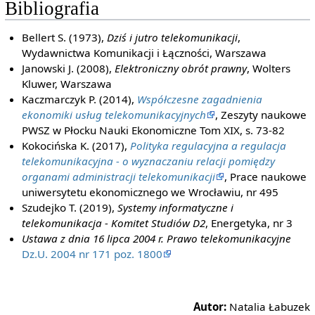
Bibliografia
Bellert S. (1973),
Dziś i jutro telekomunikacji
,
Wydawnictwa Komunikacji i Łączności, Warszawa
Janowski J. (2008),
Elektroniczny obrót prawny
, Wolters
Kluwer, Warszawa
Kaczmarczyk P. (2014),
Współczesne zagadnienia
ekonomiki usług telekomunikacyjnych
, Zeszyty naukowe
PWSZ w Płocku Nauki Ekonomiczne Tom XIX, s. 73-82
Kokocińska K. (2017),
Polityka regulacyjna a regulacja
telekomunikacyjna - o wyznaczaniu relacji pomiędzy
organami administracji telekomunikacji
, Prace naukowe
uniwersytetu ekonomicznego we Wrocławiu, nr 495
Szudejko T. (2019),
Systemy informatyczne i
telekomunikacja - Komitet Studiów D2
, Energetyka, nr 3
Ustawa z dnia 16 lipca 2004 r. Prawo telekomunikacyjne
Dz.U. 2004 nr 171 poz. 1800
Autor:
Natalia Łabuzek