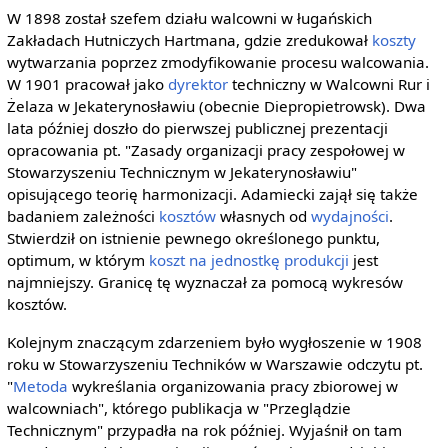
W 1898 został szefem działu walcowni w ługańskich
Zakładach Hutniczych Hartmana, gdzie zredukował
koszty
wytwarzania poprzez zmodyfikowanie procesu walcowania.
W 1901 pracował jako
dyrektor
techniczny w Walcowni Rur i
Żelaza w Jekaterynosławiu (obecnie Diepropietrowsk). Dwa
lata później doszło do pierwszej publicznej prezentacji
opracowania pt. "Zasady organizacji pracy zespołowej w
Stowarzyszeniu Technicznym w Jekaterynosławiu"
opisującego teorię harmonizacji. Adamiecki zajął się także
badaniem zależności
kosztów
własnych od
wydajności
.
Stwierdził on istnienie pewnego określonego punktu,
optimum, w którym
koszt na jednostkę produkcji
jest
najmniejszy. Granicę tę wyznaczał za pomocą wykresów
kosztów.
Kolejnym znaczącym zdarzeniem było wygłoszenie w 1908
roku w Stowarzyszeniu Techników w Warszawie odczytu pt.
"
Metoda
wykreślania organizowania pracy zbiorowej w
walcowniach", którego publikacja w "Przeglądzie
Technicznym" przypadła na rok później. Wyjaśnił on tam