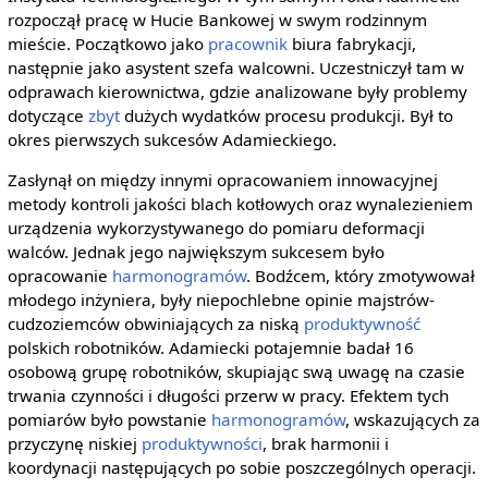
rozpoczął pracę w Hucie Bankowej w swym rodzinnym
mieście. Początkowo jako
pracownik
biura fabrykacji,
następnie jako asystent szefa walcowni. Uczestniczył tam w
odprawach kierownictwa, gdzie analizowane były problemy
dotyczące
zbyt
dużych wydatków procesu produkcji. Był to
okres pierwszych sukcesów Adamieckiego.
Zasłynął on między innymi opracowaniem innowacyjnej
metody kontroli jakości blach kotłowych oraz wynalezieniem
urządzenia wykorzystywanego do pomiaru deformacji
walców. Jednak jego największym sukcesem było
opracowanie
harmonogramów
. Bodźcem, który zmotywował
młodego inżyniera, były niepochlebne opinie majstrów-
cudzoziemców obwiniających za niską
produktywność
polskich robotników. Adamiecki potajemnie badał 16
osobową grupę robotników, skupiając swą uwagę na czasie
trwania czynności i długości przerw w pracy. Efektem tych
pomiarów było powstanie
harmonogramów
, wskazujących za
przyczynę niskiej
produktywności
, brak harmonii i
koordynacji następujących po sobie poszczególnych operacji.