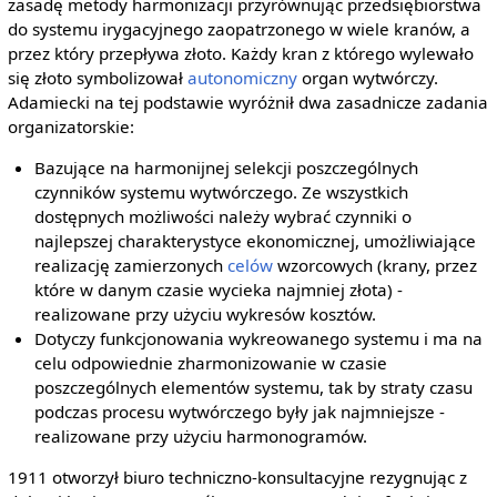
zasadę metody harmonizacji przyrównując przedsiębiorstwa
do systemu irygacyjnego zaopatrzonego w wiele kranów, a
przez który przepływa złoto. Każdy kran z którego wylewało
się złoto symbolizował
autonomiczny
organ wytwórczy.
Adamiecki na tej podstawie wyróżnił dwa zasadnicze zadania
organizatorskie:
Bazujące na harmonijnej selekcji poszczególnych
czynników systemu wytwórczego. Ze wszystkich
dostępnych możliwości należy wybrać czynniki o
najlepszej charakterystyce ekonomicznej, umożliwiające
realizację zamierzonych
celów
wzorcowych (krany, przez
które w danym czasie wycieka najmniej złota) -
realizowane przy użyciu wykresów kosztów.
Dotyczy funkcjonowania wykreowanego systemu i ma na
celu odpowiednie zharmonizowanie w czasie
poszczególnych elementów systemu, tak by straty czasu
podczas procesu wytwórczego były jak najmniejsze -
realizowane przy użyciu harmonogramów.
1911 otworzył biuro techniczno-konsultacyjne rezygnując z