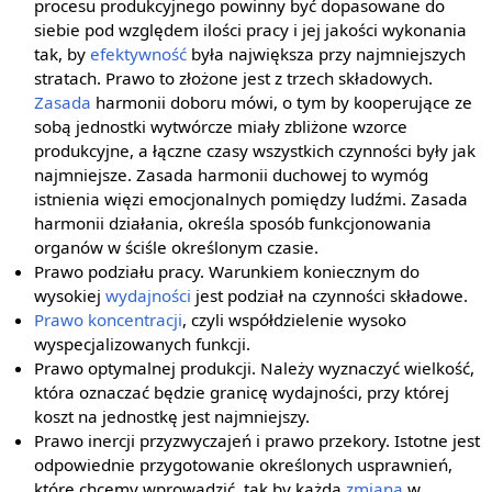
procesu produkcyjnego powinny być dopasowane do
siebie pod względem ilości pracy i jej jakości wykonania
tak, by
efektywność
była największa przy najmniejszych
stratach. Prawo to złożone jest z trzech składowych.
Zasada
harmonii doboru mówi, o tym by kooperujące ze
sobą jednostki wytwórcze miały zbliżone wzorce
produkcyjne, a łączne czasy wszystkich czynności były jak
najmniejsze. Zasada harmonii duchowej to wymóg
istnienia więzi emocjonalnych pomiędzy ludźmi. Zasada
harmonii działania, określa sposób funkcjonowania
organów w ściśle określonym czasie.
Prawo podziału pracy. Warunkiem koniecznym do
wysokiej
wydajności
jest podział na czynności składowe.
Prawo koncentracji
, czyli współdzielenie wysoko
wyspecjalizowanych funkcji.
Prawo optymalnej produkcji. Należy wyznaczyć wielkość,
która oznaczać będzie granicę wydajności, przy której
koszt na jednostkę jest najmniejszy.
Prawo inercji przyzwyczajeń i prawo przekory. Istotne jest
odpowiednie przygotowanie określonych usprawnień,
które chcemy wprowadzić, tak by każda
zmiana
w