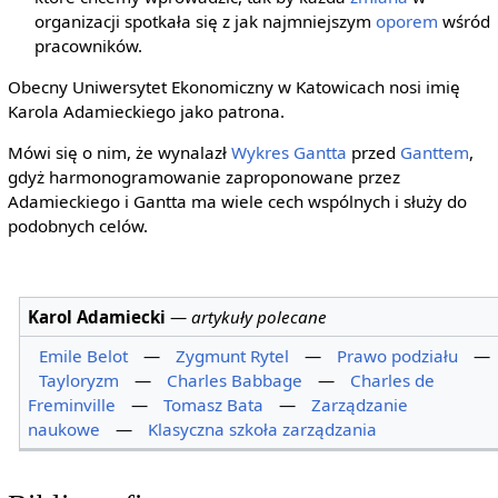
organizacji spotkała się z jak najmniejszym
oporem
wśród
pracowników.
Obecny Uniwersytet Ekonomiczny w Katowicach nosi imię
Karola Adamieckiego jako patrona.
Mówi się o nim, że wynalazł
Wykres Gantta
przed
Ganttem
,
gdyż harmonogramowanie zaproponowane przez
Adamieckiego i Gantta ma wiele cech wspólnych i służy do
podobnych celów.
Karol Adamiecki
—
artykuły polecane
Emile Belot
—
Zygmunt Rytel
—
Prawo podziału
—
Tayloryzm
—
Charles Babbage
—
Charles de
Freminville
—
Tomasz Bata
—
Zarządzanie
naukowe
—
Klasyczna szkoła zarządzania