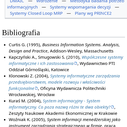
DMAIC
—
Wdrożenie
—
Metodyka badania potrzeb
informacyjnych
—
Systemy wspomagania decyzji
—
Systemy Closed Loop MRP
—
Plany wg PRINCE2
Bibliografia
Curtis G. (1995),
Business Information Systems. Analysis,
Design and Practice
, Addison-Wesley, Massachusetts
Kapczyński A., Smugowski S. (2010),
Współczesne systemy
informatyczne i ich zastosowania
, Wydawnictwo PTI
Oddział Górnośląski, Katowice
Klonowski Z. (2004),
Systemy informatyczne zarządzania
przedsiębiorstwem, modele rozwoju i właściwości
funkcjonalne
, Oficyna Wydawnicza Politechniki
Wrocławskiej, Wrocław
Kuraś M. (2004),
System informacyjny - System
informatyczny. Co poza nazwą różni te dwa obiekty?
,
Zeszyty Naukowe Akademii Ekonomicznej w Krakowie
Woźniak K. (2005),
System informacji menedżerskiej jako
instrument zarządzania strategicznego w firmie
, praca