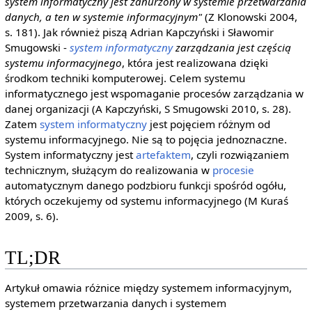
system informatyczny jest zanurzony w systemie przetwarzania
danych, a ten w systemie informacyjnym"
(Z Klonowski 2004,
s. 181). Jak również piszą Adrian Kapczyński i Sławomir
Smugowski -
system informatyczny
zarządzania jest częścią
systemu informacyjnego
, która jest realizowana dzięki
środkom techniki komputerowej. Celem systemu
informatycznego jest wspomaganie procesów zarządzania w
danej organizacji (A Kapczyński, S Smugowski 2010, s. 28).
Zatem
system informatyczny
jest pojęciem różnym od
systemu informacyjnego. Nie są to pojęcia jednoznaczne.
System informatyczny jest
artefaktem
, czyli rozwiązaniem
technicznym, służącym do realizowania w
procesie
automatycznym danego podzbioru funkcji spośród ogółu,
których oczekujemy od systemu informacyjnego (M Kuraś
2009, s. 6).
TL;DR
Artykuł omawia różnice między systemem informacyjnym,
systemem przetwarzania danych i systemem