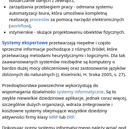
dostarczanie danych z zewnątrz,
zarządzania przebiegiem pracy - odmiana systemu
automatyzacji biura, która umożliwia kompletną
realizację
procesów
za pomocą narzędzi elektronicznych
(
workflow
),
inżynierskie - służące projektowaniu obiektów fizycznych.
Systemy ekspertowe
przetwarzają niepełne i często
sprzeczne informacje pochodzące z różnych źródeł, które
przetwarzają metodami heurystycznymi i logicznymi. Dla tak
zaawansowanych systemów niezbędne są komputery o
bardzo dużej mocy obliczeniowej oraz zastosowanie języków
zbliżonych do naturalnych (J. Kisielnicki, H. Sroka 2005, s. 27).
Przedsiębiorstwa powszechnie wykorzystują do
wspomagania działalności
systemy informatyczne
. Są to
zwykle niewielkie dziedzinowe aplikacje, jednak coraz więcej,
szczególnie dużych organizacji, wdraża zintegrowane i
kosztowne systemy obejmujące wszystkie dziedziny
aktywności firmy klasy
MRP
lub
ERP
.
Dokonując oceny systemu informatycznego należy wziąć pod