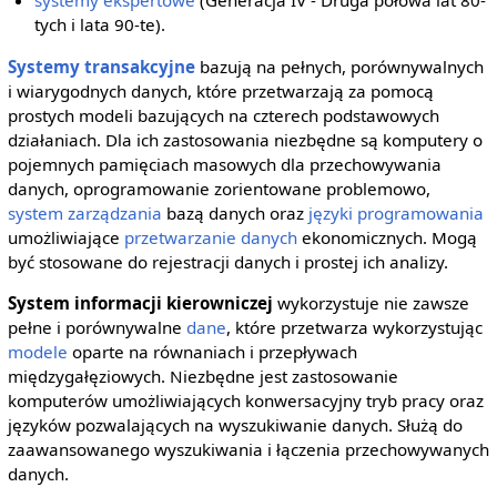
systemy ekspertowe
(Generacja IV - Druga połowa lat 80-
tych i lata 90-te).
Systemy transakcyjne
bazują na pełnych, porównywalnych
i wiarygodnych danych, które przetwarzają za pomocą
prostych modeli bazujących na czterech podstawowych
działaniach. Dla ich zastosowania niezbędne są komputery o
pojemnych pamięciach masowych dla przechowywania
danych, oprogramowanie zorientowane problemowo,
system zarządzania
bazą danych oraz
języki programowania
umożliwiające
przetwarzanie danych
ekonomicznych. Mogą
być stosowane do rejestracji danych i prostej ich analizy.
System informacji kierowniczej
wykorzystuje nie zawsze
pełne i porównywalne
dane
, które przetwarza wykorzystując
modele
oparte na równaniach i przepływach
międzygałęziowych. Niezbędne jest zastosowanie
komputerów umożliwiających konwersacyjny tryb pracy oraz
języków pozwalających na wyszukiwanie danych. Służą do
zaawansowanego wyszukiwania i łączenia przechowywanych
danych.