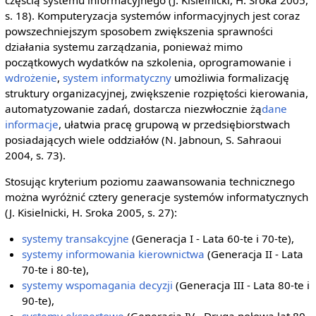
częścią systemu informacyjnego (J. Kisielnicki, H. Sroka 2005,
s. 18). Komputeryzacja systemów informacyjnych jest coraz
powszechniejszym sposobem zwiększenia sprawności
działania systemu zarządzania, ponieważ mimo
początkowych wydatków na szkolenia, oprogramowanie i
wdrożenie
,
system informatyczny
umożliwia formalizację
struktury organizacyjnej, zwiększenie rozpiętości kierowania,
automatyzowanie zadań, dostarcza niezwłocznie żą
dane
informacje
, ułatwia pracę grupową w przedsiębiorstwach
posiadających wiele oddziałów (N. Jabnoun, S. Sahraoui
2004, s. 73).
Stosując kryterium poziomu zaawansowania technicznego
można wyróżnić cztery generacje systemów informatycznych
(J. Kisielnicki, H. Sroka 2005, s. 27):
systemy transakcyjne
(Generacja I - Lata 60-te i 70-te),
systemy informowania kierownictwa
(Generacja II - Lata
70-te i 80-te),
systemy wspomagania decyzji
(Generacja III - Lata 80-te i
90-te),