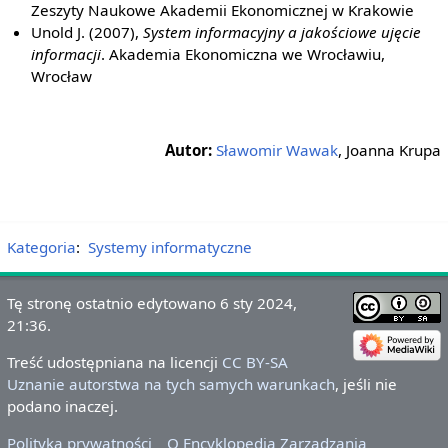
Zeszyty Naukowe Akademii Ekonomicznej w Krakowie
Unold J. (2007),
System informacyjny a jakościowe ujęcie
informacji
. Akademia Ekonomiczna we Wrocławiu,
Wrocław
Autor:
Sławomir Wawak
, Joanna Krupa
Kategoria
:
Systemy informatyczne
Tę stronę ostatnio edytowano 6 sty 2024,
21:36.
Treść udostępniana na licencji
CC BY-SA
Uznanie autorstwa na tych samych warunkach
, jeśli nie
podano inaczej.
Polityka prywatności
O Encyklopedia Zarządzania