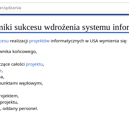
iki sukcesu wdrożenia systemu info
kcesu
realizacji
projektów
informatycznych w USA wymienia się:
wnika końcowego,
zące całości
projektu
,
e
,
ia,
 punktami węzłowymi,
projektem,
projektu,
ł
, oddany personel.