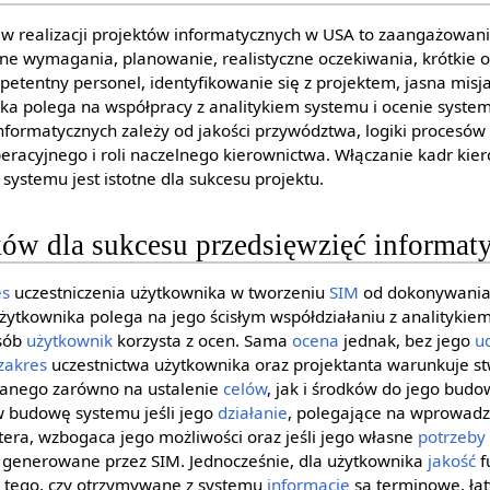
 w realizacji projektów informatycznych w USA to zaangażowan
sne wymagania, planowanie, realistyczne oczekiwania, krótkie 
tentny personel, identyfikowanie się z projektem, jasna misja 
ka polega na współpracy z analitykiem systemu i ocenie syste
formatycznych zależy od jakości przywództwa, logiki procesów
eracyjnego i roli naczelnego kierownictwa. Włączanie kadr kie
systemu jest istotne dla sukcesu projektu.
ów dla sukcesu przedsięwzięć informat
es
uczestniczenia użytkownika w tworzeniu
SIM
od dokonywania 
żytkownika polega na jego ścisłym współdziałaniu z analitykie
osób
użytkownik
korzysta z ocen. Sama
ocena
jednak, bez jego
u
zakres
uczestnictwa użytkownika oraz projektanta warunkuje s
wanego zarówno na ustalenie
celów
, jak i środków do jego bud
w budowę systemu jeśli jego
działanie
, polegające na wprowad
ra, wzbogaca jego możliwości oraz jeśli jego własne
potrzeby
 generowane przez SIM. Jednocześnie, dla użytkownika
jakość
f
a tego, czy otrzymywane z systemu
informacje
są terminowe, ła