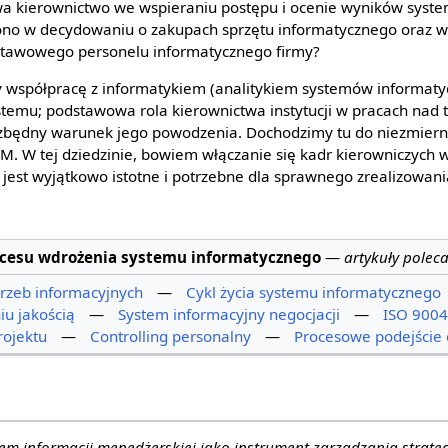
wa kierownictwo we wspieraniu postępu i ocenie wyników syst
 ono w decydowaniu o zakupach sprzętu informatycznego oraz 
dstawowego personelu informatycznego firmy?
y współpracę z informatykiem (analitykiem systemów informatyc
ystemu; podstawowa rola kierownictwa instytucji w pracach nad
iezbędny warunek jego powodzenia. Dochodzimy tu do niezmiernie
M. W tej dziedzinie, bowiem włączanie się kadr kierowniczych 
 jest wyjątkowo istotne i potrzebne dla sprawnego zrealizowani
kcesu wdrożenia systemu informatycznego
—
artykuły polec
rzeb informacyjnych
—
Cykl życia systemu informatycznego
iu jakością
—
System informacyjny negocjacji
—
ISO 9004
rojektu
—
Controlling personalny
—
Procesowe podejście 
em informacji menedżerskiej jako instrument zarządzania strate