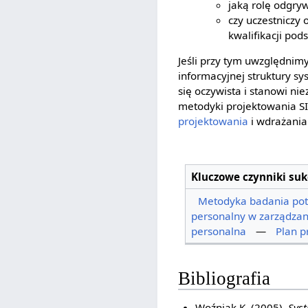
jaką rolę odgry
czy uczestniczy
kwalifikacji po
Jeśli przy tym uwzględnim
informacyjnej struktury s
się oczywista i stanowi n
metodyki projektowania SI
projektowania
i wdrażania
Kluczowe czynniki su
Metodyka badania pot
personalny w zarządzan
personalna
—
Plan p
Bibliografia
Woźniak K. (2005),
Syst