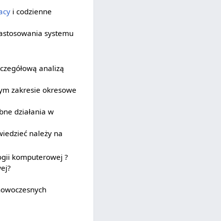
acy
i codzienne
astosowania systemu
zczegółową analizą
tym zakresie okresowe
obne działania w
wiedzieć należy na
ogii komputerowej ?
ej?
 nowoczesnych