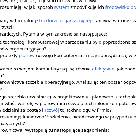
wych? (jeśli tak, to jest to objaw prawidłowy).
 rozumieją, w jaki sposób
system
zmodyfikuje ich
środowisko pr
iany w formalnej
strukturze organizacyjnej
stanowią warunek z
rzyści?
ządczych. Pytania w tym zakresie są następujące:
e technologii komputerowej w zarządzaniu było poprzedzone s
sów organizacyjnych?
 projekty
planów
rozwoju komputeryzacji i czy sporządza się w 
rowanie rozwojem komputeryzacji są równie
efektywne
, jak pod
h?
ierownictwa szczebla operacyjnego. Analizując ten obszar odpo
:
tego szczebla uczestniczą w projektowaniu i planowaniu technol
ni właściwą rolę w planowaniu rozwoju technologii komputerow
iedzialni za postęp i
rozwój
tej technologu w firmie?
 rozumieją konieczność szkolenia, nieodzownego w przypadku
matycznych?
erownictwa. Występują tu następujące zagadnienia: