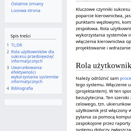
Ostatnie zmiany
Kluczowe czynniki sukcesu
Losowa strona
poparcie kierownictwa, ja
punktami węzłowymi, kompe
zespołowa. Rola użytkowni
wykorzystania systemów in
Spis treści
włączenia kierownictwa op
1
TL;DR
projektowanie i wdrażanie 
2
Rola użytkowników dla
sukcesu przedsięwzięć
informatycznych
Rola użytkownik
3
Uwarunkowania
efektywności
wykorzystania systemów
Należy odróżnić sam
proc
informatycznych
tego systemu. Włączenie u
4
Bibliografia
(projektantem). W ten sp
bezużyteczna. Ten szeroki
celowego, tzn. ukierunko
użytkownik jest włączony 
pytania za pomocą kompute
zaspokojone przez raporty
systemu dotyczy zwłaszcz