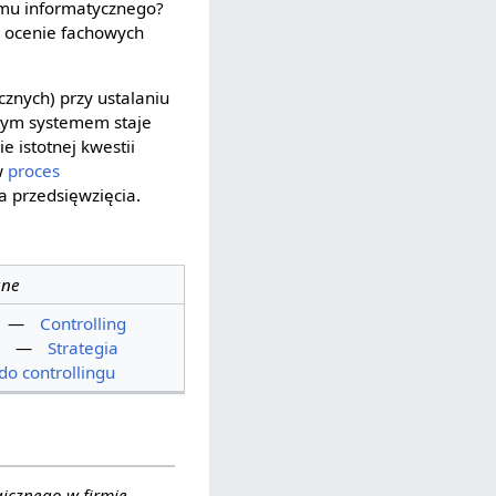
emu informatycznego?
w ocenie fachowych
znych) przy ustalaniu
 tym systemem staje
 istotnej kwestii
w
proces
a przedsięwzięcia.
ane
—
Controlling
—
Strategia
do controllingu
gicznego w firmie
,