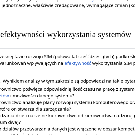
ne, jednoznaczne, właściwie zredagowane, wymagające zmian (kor
efektywności wykorzystania systemów
zesnej fazie rozwoju SIM (połowa lat sześćdziesiątych) podkreś
uwarunkowań wpływających na
efektywność
wykorzystania SIM p
 Wynikiem analizy w tym zakresie są odpowiedzi na takie pytan
erownictwo poświęca odpowiednią ilość czasu na pracę z sys
ztów
i możliwości danego systemu?
erownictwo analizuje plany rozwoju systemu komputerowego or
które on stwarza dla zarządzania?
rządzania dzieli naczelne kierownictwo od kierownictwa nadzoru
um dwa)?
o działów przetwarzania danych jest włączone w obszar kompe