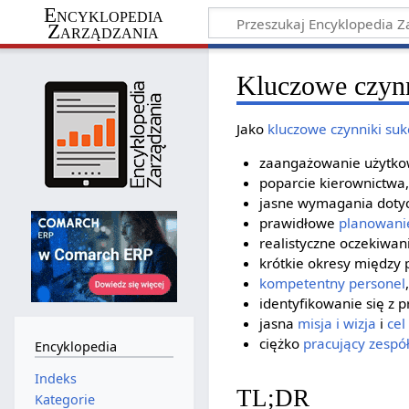
Encyklopedia
Zarządzania
Kluczowe czynn
Jako
kluczowe czynniki su
zaangażowanie użytko
poparcie kierownictwa,
jasne wymagania dotyc
prawidłowe
planowani
realistyczne oczekiwan
krótkie okresy między
kompetentny personel
,
identyfikowanie się z 
jasna
misja i wizja
i
cel
ciężko
pracujący zespó
Encyklopedia
Indeks
TL;DR
Kategorie