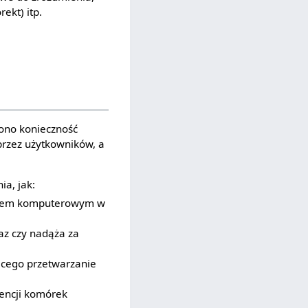
ekt) itp.
lono konieczność
rzez użytkowników, a
ia, jak:
temem komputerowym w
az czy nadąża za
jącego przetwarzanie
tencji komórek