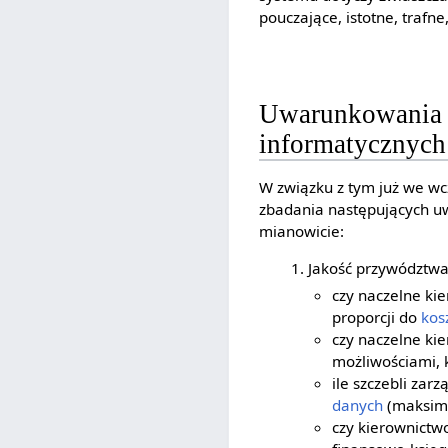
pouczające, istotne, traf
Uwarunkowania 
informatycznych
W związku z tym już we wc
zbadania następujących 
mianowicie:
Jakość przywództwa.
czy naczelne ki
proporcji do
kos
czy naczelne ki
możliwościami, 
ile szczebli za
danych
(maksim
czy kierownictw