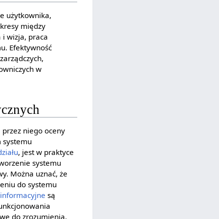
ie użytkownika,
okresy między
i wizja, praca
mu. Efektywność
 zarządczych,
rowniczych w
ycznych
przez niego oceny
m systemu
działu
, jest w praktyce
tworzenie systemu
owy. Można uznać, że
zeniu do systemu
 informacyjne
są
unkcjonowania
twe do zrozumienia,