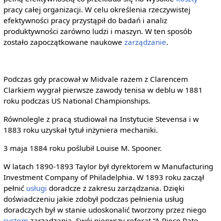
pracy całej organizacji. W celu określenia rzeczywistej
efektywności pracy przystąpił do badań i analiz
produktywności zarówno ludzi i maszyn. W ten sposób
zostało zapoczątkowane naukowe
zarządzanie
.
Podczas gdy pracował w Midvale razem z Clarencem
Clarkiem wygrał pierwsze zawody tenisa w deblu w 1881
roku podczas US National Championships.
Równolegle z pracą studiował na Instytucie Stevensa i w
1883 roku uzyskał tytuł inżyniera mechaniki.
3 maja 1884 roku poślubił Louise M. Spooner.
W latach 1890-1893 Taylor był dyrektorem w Manufacturing
Investment Company of Philadelphia. W 1893 roku zaczął
pełnić
usługi
doradcze z zakresu zarządzania. Dzięki
doświadczeniu jakie zdobył podczas pełnienia usług
doradczych był w stanie udoskonalić tworzony przez niego
system
zarządzania. Swój pierwszy referat “A Piece Rate