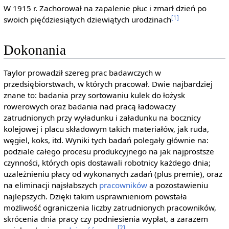
W 1915 r. Zachorował na zapalenie płuc i zmarł dzień po
[1]
swoich pięćdziesiątych dziewiątych urodzinach
Dokonania
Taylor prowadził szereg prac badawczych w
przedsiębiorstwach, w których pracował. Dwie najbardziej
znane to: badania przy sortowaniu kulek do łożysk
rowerowych oraz badania nad pracą ładowaczy
zatrudnionych przy wyładunku i załadunku na bocznicy
kolejowej i placu składowym takich materiałów, jak ruda,
węgiel, koks, itd. Wyniki tych badań polegały głównie na:
podziale całego procesu produkcyjnego na jak najprostsze
czynności, których opis dostawali robotnicy każdego dnia;
uzależnieniu płacy od wykonanych zadań (plus premie), oraz
na eliminacji najsłabszych
pracowników
a pozostawieniu
najlepszych. Dzięki takim usprawnieniom powstała
możliwość ograniczenia liczby zatrudnionych pracowników,
skrócenia dnia pracy czy podniesienia wypłat, a zarazem
[2]