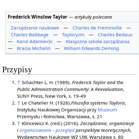
Frederick Winslow Taylor
—
artykuły polecane
Zarządzanie naukowe
—
Charles de Freminville
—
Charles Babbage
—
Tayloryzm
—
Charles Bedaux
—
Karol Adamiecki
—
Klasyczna szkoła zarządzania
—
Bracia Michelin
—
William Edwards Deming
Przypisy
↑
Schachter L. H. (1989).
Frederick Taylor and the
Public Administration Community: A Reevaluation
,
SUNY Press, New York, s. 19-49
↑
Le Chatelier H. (1926).
Filozofia systemu Taylora
,
Instytutu Naukowej Organizacji przy
Muzeum
Przemysłu i Rolnictwa, Warszawa, s. 21
↑
Klincewicz K. (red.) (2016).
Zarządzanie, organizacje
i
organizowanie
-
przegląd
perspektyw teoretycznych
,
Wydawnictwo Naukowe WZ UW, Warszawa s. 60