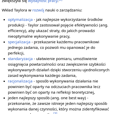
zwiększyła się
wydajność pracy
.
Wkład Taylora w
rozwój
nauki o zarządzaniu:
optymalizacja
- jak najlepsze wykorzystanie środków
produkcji - Taylor zastosował pojęcie efektywności (ang.
efficiency), aby ukazać straty, do jakich prowadzi
nieoptymalne wykonywanie pracy,
specjalizacja
- przekazanie każdemu pracownikowi
jednego zadania, co pozwoli mu opanować je do
perfekcji,
standaryzacja
- ułatwienie pomiaru, umożliwienie
osiągnięcia powtarzalności oraz zwiększenie szybkości
wykonywanych działań dzięki stworzeniu ujednoliconych
zasad wykonywania każdego zadania,
racjonalizacja
- sposób wykonywania działania nie
powinien być oparty na odczuciach pracownika lecz
powinien być on oparty na refleksji teoretycznej,
jeden najlepszy sposób (ang. one best way) -
przekonanie, że zawsze istnieje jeden najlepszy sposób
wykonania danej czynności, który można zidentyfikować
[3]