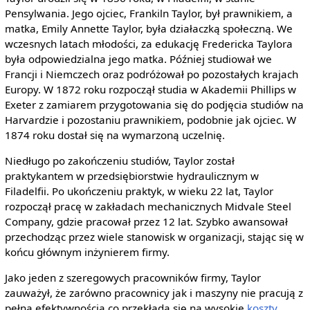
Pensylwania. Jego ojciec, Frankiln Taylor, był prawnikiem, a
matka, Emily Annette Taylor, była działaczką społeczną. We
wczesnych latach młodości, za edukację Fredericka Taylora
była odpowiedzialna jego matka. Później studiował we
Francji i Niemczech oraz podróżował po pozostałych krajach
Europy. W 1872 roku rozpoczął studia w Akademii Phillips w
Exeter z zamiarem przygotowania się do podjęcia studiów na
Harvardzie i pozostaniu prawnikiem, podobnie jak ojciec. W
1874 roku dostał się na wymarzoną uczelnię.
Niedługo po zakończeniu studiów, Taylor został
praktykantem w przedsiębiorstwie hydraulicznym w
Filadelfii. Po ukończeniu praktyk, w wieku 22 lat, Taylor
rozpoczął pracę w zakładach mechanicznych Midvale Steel
Company, gdzie pracował przez 12 lat. Szybko awansował
przechodząc przez wiele stanowisk w organizacji, stając się w
końcu głównym inżynierem firmy.
Jako jeden z szeregowych pracowników firmy, Taylor
zauważył, że zarówno pracownicy jak i maszyny nie pracują z
pełną efektywnością co przekłada się na wysokie
koszty