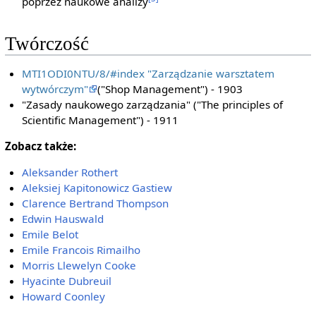
poprzez naukowe analizy
Twórczość
MTI1ODI0NTU/8/#index "Zarządzanie warsztatem
wytwórczym"
("Shop Management") - 1903
"Zasady naukowego zarządzania" ("The principles of
Scientific Management") - 1911
Zobacz także:
Aleksander Rothert
Aleksiej Kapitonowicz Gastiew
Clarence Bertrand Thompson
Edwin Hauswald
Emile Belot
Emile Francois Rimailho
Morris Llewelyn Cooke
Hyacinte Dubreuil
Howard Coonley