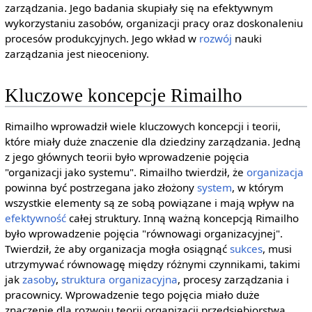
zarządzania. Jego badania skupiały się na efektywnym
wykorzystaniu zasobów, organizacji pracy oraz doskonaleniu
procesów produkcyjnych. Jego wkład w
rozwój
nauki
zarządzania jest nieoceniony.
Kluczowe koncepcje Rimailho
Rimailho wprowadził wiele kluczowych koncepcji i teorii,
które miały duże znaczenie dla dziedziny zarządzania. Jedną
z jego głównych teorii było wprowadzenie pojęcia
"organizacji jako systemu". Rimailho twierdził, że
organizacja
powinna być postrzegana jako złożony
system
, w którym
wszystkie elementy są ze sobą powiązane i mają wpływ na
efektywność
całej struktury. Inną ważną koncepcją Rimailho
było wprowadzenie pojęcia "równowagi organizacyjnej".
Twierdził, że aby organizacja mogła osiągnąć
sukces
, musi
utrzymywać równowagę między różnymi czynnikami, takimi
jak
zasoby
,
struktura organizacyjna
, procesy zarządzania i
pracownicy. Wprowadzenie tego pojęcia miało duże
znaczenie dla rozwoju teorii organizacji przedsiębiorstwa.