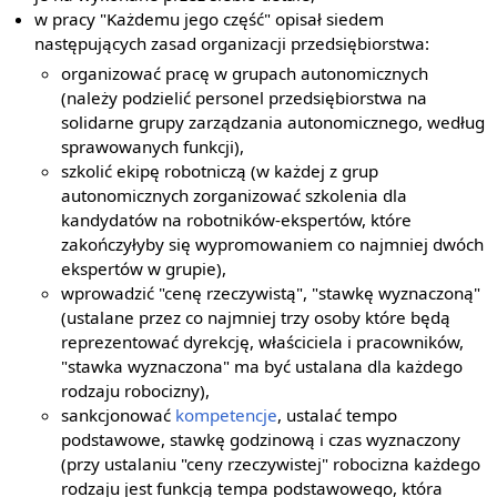
w pracy "Każdemu jego część" opisał siedem
następujących zasad organizacji przedsiębiorstwa:
organizować pracę w grupach autonomicznych
(należy podzielić personel przedsiębiorstwa na
solidarne grupy zarządzania autonomicznego, według
sprawowanych funkcji),
szkolić ekipę robotniczą (w każdej z grup
autonomicznych zorganizować szkolenia dla
kandydatów na robotników-ekspertów, które
zakończyłyby się wypromowaniem co najmniej dwóch
ekspertów w grupie),
wprowadzić "cenę rzeczywistą", "stawkę wyznaczoną"
(ustalane przez co najmniej trzy osoby które będą
reprezentować dyrekcję, właściciela i pracowników,
"stawka wyznaczona" ma być ustalana dla każdego
rodzaju robocizny),
sankcjonować
kompetencje
, ustalać tempo
podstawowe, stawkę godzinową i czas wyznaczony
(przy ustalaniu "ceny rzeczywistej" robocizna każdego
rodzaju jest funkcją tempa podstawowego, która