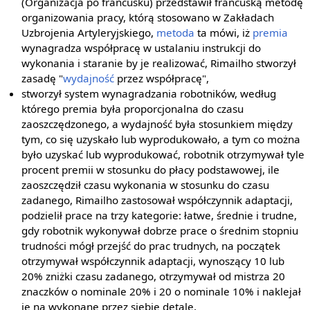
(Organizacja po francusku) przedstawił francuską metodę
organizowania pracy, którą stosowano w Zakładach
Uzbrojenia Artyleryjskiego,
metoda
ta mówi, iż
premia
wynagradza współpracę w ustalaniu instrukcji do
wykonania i staranie by je realizować, Rimailho stworzył
zasadę "
wydajność
przez współpracę",
stworzył system wynagradzania robotników, według
którego premia była proporcjonalna do czasu
zaoszczędzonego, a wydajność była stosunkiem między
tym, co się uzyskało lub wyprodukowało, a tym co można
było uzyskać lub wyprodukować, robotnik otrzymywał tyle
procent premii w stosunku do płacy podstawowej, ile
zaoszczędził czasu wykonania w stosunku do czasu
zadanego, Rimailho zastosował współczynnik adaptacji,
podzielił prace na trzy kategorie: łatwe, średnie i trudne,
gdy robotnik wykonywał dobrze prace o średnim stopniu
trudności mógł przejść do prac trudnych, na początek
otrzymywał współczynnik adaptacji, wynoszący 10 lub
20% zniżki czasu zadanego, otrzymywał od mistrza 20
znaczków o nominale 20% i 20 o nominale 10% i naklejał
je na wykonane przez siebie detale,