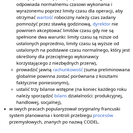
odpowiada normalnemu czasowi wykonania i
wyrażonemu poprzez limity czasu dla operacji, aby
otrzymać
wartość
robocizny należy czas zadany
pomnożyć przez stawkę godzinową,
dyrektor
nie
powinien akceptować limitów czasu gdy nie są
spełnione dwa warunki: limity czasu są niższe od
ustalonych poprzednio, limity czasu są wyższe od
ustalonych na podstawie czasu normalnego, który jest
określony dla przeciętnego wykonawcy
korzystającego z niezbędnych przerw),
prowadzić jawną
rachunkowość
(suma preliminowana
globalnie powinna zostać porównana z kosztami
faktycznie poniesionymi),
ustalić trzy bilanse wstępne (na koniec każdego roku
należy sporządzić
bilans
działalności: produkcyjnej,
handlowej, socjalnej),
w swych pracach popularyzował oryginalny francuski
system planowania i kontroli przebiegu
procesów
przemysłowych, znanych po nazwą CODEL.