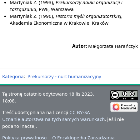
Martyniak Z. (1993),
Prekursorzy nauki organizacji i
zarządzania
, PWE, Warszawa
Martyniak Z. (1996),
Historia myśli organizatorskiej
,
Akademia Ekonomiczna w Krakowie, Kraków
Autor:
Małgorzata Harańczyk
Kategoria
:
Prekursorzy - nurt humanizacyjny
Tę stronę ostatnio edytowano 18 lis 2023,
18:08.
Treść udostępniana na licencji
CC BY-SA
Uznanie autorstwa na tych samych warunkach
, jeśli nie
podano inaczej.
Polityka prywatności
O Encyklopedia Zarządzania