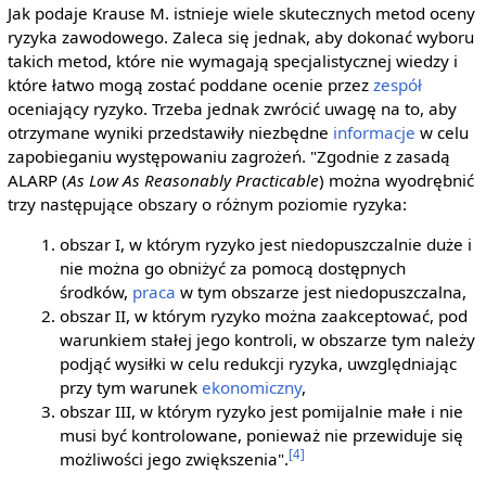
Jak podaje Krause M. istnieje wiele skutecznych metod oceny
ryzyka zawodowego. Zaleca się jednak, aby dokonać wyboru
takich metod, które nie wymagają specjalistycznej wiedzy i
które łatwo mogą zostać poddane ocenie przez
zespół
oceniający ryzyko. Trzeba jednak zwrócić uwagę na to, aby
otrzymane wyniki przedstawiły niezbędne
informacje
w celu
zapobieganiu występowaniu zagrożeń. "Zgodnie z zasadą
ALARP (
As Low As Reasonably Practicable
) można wyodrębnić
trzy następujące obszary o różnym poziomie ryzyka:
obszar I, w którym ryzyko jest niedopuszczalnie duże i
nie można go obniżyć za pomocą dostępnych
środków,
praca
w tym obszarze jest niedopuszczalna,
obszar II, w którym ryzyko można zaakceptować, pod
warunkiem stałej jego kontroli, w obszarze tym należy
podjąć wysiłki w celu redukcji ryzyka, uwzględniając
przy tym warunek
ekonomiczny
,
obszar III, w którym ryzyko jest pomijalnie małe i nie
musi być kontrolowane, ponieważ nie przewiduje się
[4]
możliwości jego zwiększenia".