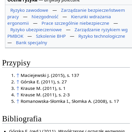
Ryzyko zawodowe
—
Zarządzanie bezpieczeństwem
pracy
—
Niezgodność
—
Kierunki wdrażania
ergonomii
—
Prace szczególnie niebezpieczne
—
Ryzyko ubezpieczeniowe
—
Zarządzanie ryzykiem wg
PMBOK
—
Szkolenie BHP
—
Ryzyko technologiczne
—
Bank specjalny
Przypisy
↑
Maciejewski J. (2015), s. 137
↑
Górska E. (2011), s. 27
↑
Krause M. (2011), s. 1
↑
Krause M. (2011), s. 2-3
↑
Romanowska-Słomka I., Słomka A. (2008), s. 17
Bibliografia
Górska E. (red.) (2011),
Współczesne i przyszłe wyzwania