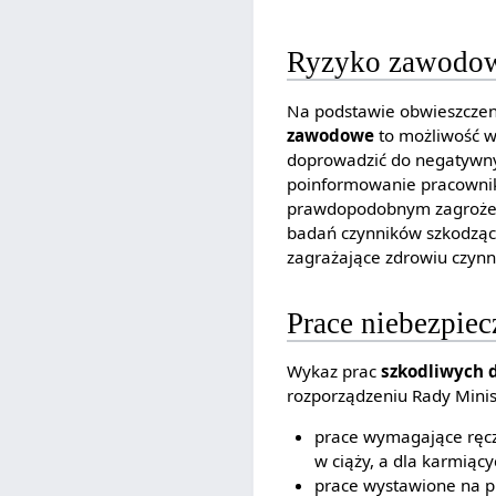
Ryzyko zawodo
Na podstawie obwieszczenia
zawodowe
to możliwość w
doprowadzić do negatywny
poinformowanie pracownik
prawdopodobnym zagrożeni
badań czynników szkodzący
zagrażające zdrowiu czynn
Prace niebezpiec
Wykaz prac
szkodliwych d
rozporządzeniu Rady Minis
prace wymagające ręcz
w ciąży, a dla karmiący
prace wystawione na p