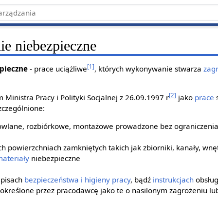
ie niebezpieczne
[1]
zpieczne
- prace uciążliwe
, których wykonywanie stwarza
zag
[2]
Ministra Pracy i Polityki Socjalnej z 26.09.1997 r
jako
prace
zczególnione:
lane, rozbiórkowe, montażowe prowadzone bez ograniczenia 
h powierzchniach zamkniętych takich jak zbiorniki, kanały, wnęt
ateriały
niebezpieczne
episach
bezpieczeństwa i higieny pracy
, bądź
instrukcjach
obsługi
 określone przez pracodawcę jako te o nasilonym zagrożeniu lu