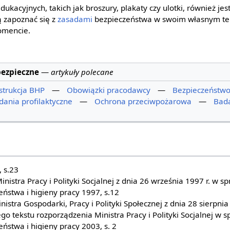
dukacyjnych, takich jak broszury, plakaty czy ulotki, również 
 zapoznać się z
zasadami
bezpieczeństwa w swoim własnym tem
omencie.
bezpieczne
—
artykuły polecane
strukcja BHP
—
Obowiązki pracodawcy
—
Bezpieczeństwo 
dania profilaktyczne
—
Ochrona przeciwpożarowa
—
Bada
 s.23
inistra Pracy i Polityki Socjalnej z dnia 26 września 1997 r. w 
ństwa i higieny pracy 1997, s.12
istra Gospodarki, Pracy i Polityki Społecznej z dnia 28 sierpnia
ego tekstu rozporządzenia Ministra Pracy i Polityki Socjalnej w 
ństwa i higieny pracy 2003, s. 2