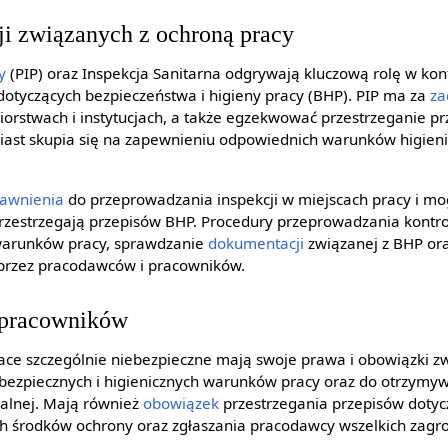
ji związanych z ochroną pracy
y
(PIP) oraz Inspekcja Sanitarna odgrywają kluczową rolę w ko
dotyczących bezpieczeństwa i higieny pracy (BHP). PIP ma za
za
orstwach i instytucjach, a także egzekwować przestrzeganie p
iast skupia się na zapewnieniu odpowiednich warunków higien
awnienia
do przeprowadzania inspekcji w miejscach pracy i mo
rzestrzegają przepisów BHP. Procedury przeprowadzania kontro
 warunków pracy, sprawdzanie
dokumentacji
związanej z BHP ora
 przez pracodawców i pracowników.
 pracowników
ce szczególnie niebezpieczne mają swoje prawa i obowiązki z
bezpiecznych i higienicznych warunków pracy oraz do otrzymy
alnej. Mają również
obowiązek
przestrzegania przepisów dotyc
ch środków ochrony oraz zgłaszania pracodawcy wszelkich zagro