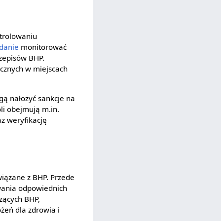
ntrolowaniu
danie
monitorować
rzepisów BHP.
icznych w miejscach
gą nałożyć sankcje na
li obejmują m.in.
z weryfikację
wiązane z BHP. Przede
wania odpowiednich
zących BHP,
żeń dla zdrowia i