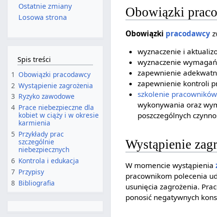
Ostatnie zmiany
Obowiązki prac
Losowa strona
Obowiązki
pracodawcy
z
wyznaczenie i aktualiz
Spis treści
wyznaczenie wymagań d
zapewnienie adekwatn
1
Obowiązki pracodawcy
zapewnienie kontroli 
2
Wystąpienie zagrożenia
szkolenie pracowników
3
Ryzyko zawodowe
wykonywania oraz wyma
4
Prace niebezpieczne dla
poszczególnych czynno
kobiet w ciąży i w okresie
karmienia
5
Przykłady prac
Wystąpienie zag
szczególnie
niebezpiecznych
6
Kontrola i edukacja
W momencie wystąpienia
7
Przypisy
pracownikom polecenia ud
8
Bibliografia
usunięcia zagrożenia. Prac
ponosić negatywnych konse