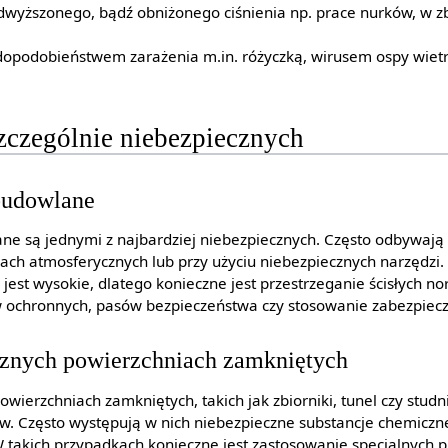
wyższonego, bądź obniżonego ciśnienia np. prace nurków, w z
opodobieństwem zarażenia m.in. różyczką, wirusem ospy wietrz
zczególnie niebezpiecznych
budowlane
 są jednymi z najbardziej niebezpiecznych. Często odbywają 
ach atmosferycznych lub przy użyciu niebezpiecznych narzędz
jest wysokie, dlatego konieczne jest przestrzeganie ścisłych n
w ochronnych, pasów bezpieczeństwa czy stosowanie zabezpiec
cznych powierzchniach zamkniętych
wierzchniach zamkniętych, takich jak zbiorniki, tunel czy studn
. Często występują w nich niebezpieczne substancje chemiczne
W takich przypadkach konieczne jest zastosowanie specjalnych 