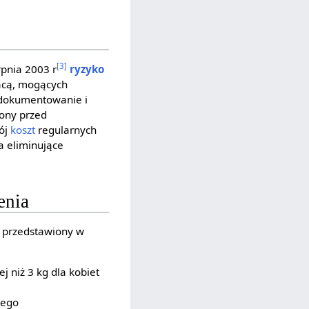
[3]
rpnia 2003 r
ryzyko
acą, mogących
udokumentowanie i
ony przed
ój
koszt
regularnych
a eliminujące
enia
ł przedstawiony w
 niż 3 kg dla kobiet
wego