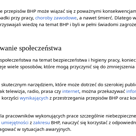
ie przepisów BHP może wiązać się z poważnymi konsekwencjam
dki przy pracy,
choroby zawodowe
, a nawet śmierć. Dlatego w
zyswajali wiedzę na temat BHP i byli w pełni świadomi zagroże
owanie społeczeństwa
połeczeństwa na temat bezpieczeństwa i higieny pracy, konie
ieje wiele sposobów, które mogą przyczynić się do zmniejszenia
skutecznym narzędziem, które może dotrzeć do szerokiej publi
ak telewizja, radio, prasa czy
internet
, można przekazywać
info
 korzyści
wynikających
z przestrzegania przepisów BHP oraz k
dla pracowników wykonujących prace szczególnie niebezpieczne
i
umiejętności
z
zakresu
BHP, nauczyć się korzystać z odpowied
reagować w sytuacjach awaryjnych.