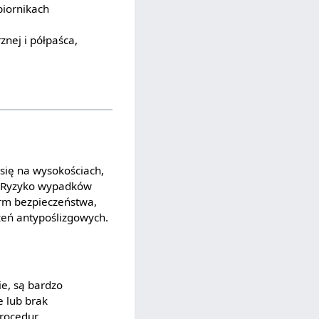
biornikach
nej i półpaśca,
się na wysokościach,
i. Ryzyko wypadków
orm bezpieczeństwa,
zeń antypoślizgowych.
ie, są bardzo
 lub brak
procedur