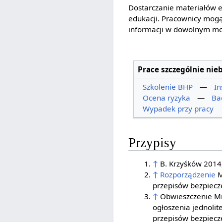
Dostarczanie materiałów e
edukacji. Pracownicy mogą
informacji w dowolnym m
Prace szczególnie nie
Szkolenie BHP
—
In
Ocena ryzyka
—
Ba
Wypadek przy pracy
Przypisy
↑
B. Krzyśków 2014,
↑
Rozporządzenie
M
przepisów bezpiecze
↑
Obwieszczenie Min
ogłoszenia jednolit
przepisów bezpiecze