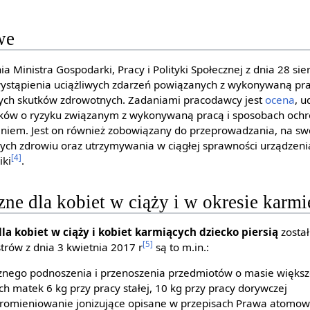
we
 Ministra Gospodarki, Pracy i Polityki Społecznej z dnia 28 sie
ystąpienia uciążliwych zdarzeń powiązanych z wykonywaną pr
ch skutków zdrowotnych. Zadaniami pracodawcy jest
ocena
, 
ów o ryzyku związanym z wykonywaną pracą i sposobach ochr
em. Jest on również zobowiązany do przeprowadzania, na sw
ch zdrowiu oraz utrzymywania w ciągłej sprawności urządzeni
[4]
iki
.
zne dla kobiet w ciąży i w okresie karmi
la kobiet w ciąży i kobiet karmiących dziecko piersią
zosta
[5]
trów z dnia 3 kwietnia 2017 r
są to m.in.:
nego podnoszenia i przenoszenia przedmiotów o masie większej
ch matek 6 kg przy pracy stałej, 10 kg przy pracy dorywczej
romieniowanie jonizujące opisane w przepisach Prawa atomo