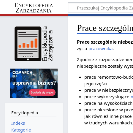
Encyklopedia
Zarządzania
Prace szczególn
Prace szczególnie niebe
życia
pracownika
.
Zgodnie z rozporządzeniem 
niebezpieczne zostały wys
prace remontowo-budow
jego części
prace w niebezpiecznyc
prace wykorzystujące
m
prace na wysokościach
prace określone w prz
Encyklopedia
jak również inne prace
w trudnych warunkach.
Indeks
Kategorie