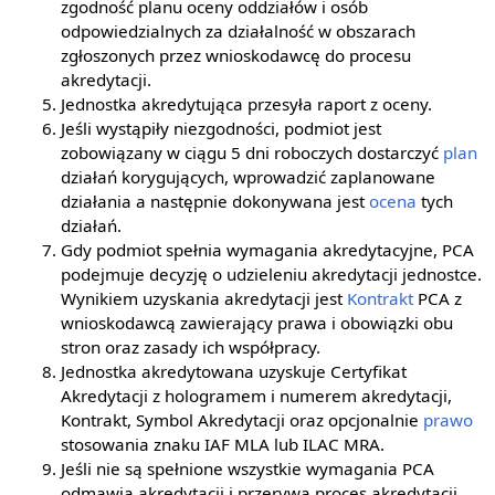
zgodność planu oceny oddziałów i osób
odpowiedzialnych za działalność w obszarach
zgłoszonych przez wnioskodawcę do procesu
akredytacji.
Jednostka akredytująca przesyła raport z oceny.
Jeśli wystąpiły niezgodności, podmiot jest
zobowiązany w ciągu 5 dni roboczych dostarczyć
plan
działań korygujących, wprowadzić zaplanowane
działania a następnie dokonywana jest
ocena
tych
działań.
Gdy podmiot spełnia wymagania akredytacyjne, PCA
podejmuje decyzję o udzieleniu akredytacji jednostce.
Wynikiem uzyskania akredytacji jest
Kontrakt
PCA z
wnioskodawcą zawierający prawa i obowiązki obu
stron oraz zasady ich współpracy.
Jednostka akredytowana uzyskuje Certyfikat
Akredytacji z hologramem i numerem akredytacji,
Kontrakt, Symbol Akredytacji oraz opcjonalnie
prawo
stosowania znaku IAF MLA lub ILAC MRA.
Jeśli nie są spełnione wszystkie wymagania PCA
odmawia akredytacji i przerywa proces akredytacji.