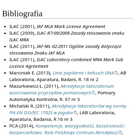
Bibliografia
ILAC (2001),
IAF MLA Mark License Agreement
ILAC (2009),
ILAC-R7:09/2009 Zasady stosowania znaku
ILAC MRA
ILAC (2011),
IAF-ML-02:2011 Ogólne zasady dotyczące
stosowania Znaku IAF MLA
ILAC (2011),
ILAC Laboratory combined MRA Mark Sub
Licence Agreement
Marciniak E. (2013),
Linie papilarne i łańcuch DNA
, AB
Laboratoria, Aparatura, Badani, R. 18 nr 2
Mazurkiewicz Ł. (2011),
Akredytacja laboratorium
wzorcowania przyrządów pomiarowych
, Pomiary
Automatyka Kontrolna, R. 57 nr 3
Michalski R. (2011),
Akredytacja laboratoriów wg normy
PN-EN ISO/IEC 17025 w pigułce
, LAB Laboratoria,
Aparatura, Badania, R 16 nr 3
PCA (2014),
Kompetencje, wiarygodność, bezstronność-
bezpieczeństwo. Rola Polskiego Centrum Akredytacji
,