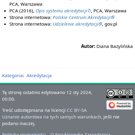
PCA, Warszawa
PCA (2016),
Opis systemu akredytacji
, PCA, Warszawa
Strona internetowa:
Polskie Centrum Akredytacji
Strona internetowa:
Udzielenie akredytacji
, gov.pl
Autor:
Diana Bazylińska
Kategoria
:
Akredytacja
Tę stronę ostatnio edytowano 12 sty 2024,
00:00.
Treść udostępniana na licencji
CC BY-SA
Uznanie autorstwa na tych samych warunkach
, jeśli nie
podano inaczej.
Polityka prywatności
O Encyklopedia Zarządzania