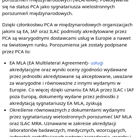
się na status PCA jako sygnatariusza wielostronnych
porozumień międzynarodowych.
Dzięki członkostwu PCA w międzynarodowych organizacjach
jakimi są EA, IAF oraz ILAC podmioty akredytowane przez
PCA są wiarygodnymi dostawcami usług w Europie a nawet
na światowym runku. Porozumienia jak zostały podpisane
przez PCA to:
EA MLA (EA Multilateral Agreement)-
usługi
akredytacyjne oraz wyniki oceny zgodności wydawane
przez jednostki akredytowane są akceptowane, uważane
za wiarygodne i równoważne z innymi wydanymi w
Europie. Co więcej dzięki uznaniu EA MLA przez ILAC i IAF
poza Europą, dokumenty wydane przez jednostki z
akredytacją sygnatariuszy EA MLA, zyskują
Określenie równoważnych z dokumentami wydanymi
przez sygnatariuszy wielostronnych porozumieć IAF MLA
oraz ILAC MRA. Uznawane w zakresie akredytacji
laboratoriów badawczych, medycznych, wzorcujących,
jednostek certyfikujących systemy zarządzania, wyroby i