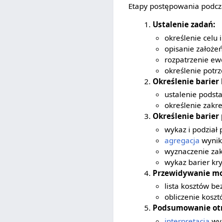
Etapy postępowania podcz
Ustalenie zadań:
określenie celu
opisanie założe
rozpatrzenie ewe
określenie potr
Określenie barier
ustalenie pods
określenie zakre
Określenie barier 
wykaz i podział
agregacja
wyni
wyznaczenie zak
wykaz barier kr
Przewidywanie mo
lista kosztów b
obliczenie kosz
Podsumowanie ot
interpretacja
wyn