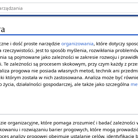
wa
czne i dość proste narzędzie
organizowania
, które dotyczy spos
rzeczywistości. Jest to sposób myślenia, rozwikłania problem
enia są pojmowane jako zależności w zakresie rozwoju i prawid
i. Te zależności są procesem skokowym, przy czym każdy z prz
aliza progowa nie posiada własnych metod, technik ani przed
ięki którym została w nich zastosowana. Analiza może być równi
 życia, działalności gospodarczej, ale także jako szczególna
me
zie organizacyjne, które pomaga zrozumieć i badać zależności w
fikowaniu i rozwiązaniu barier progowych, które mogą prowadzi
oces analizy progowej obejmuje ustalanie celów, identyfikację 