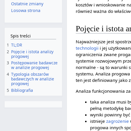
Ostatnie zmiany
kosztów i wnioskowanie n
Losowa strona
również ważna do właściw
Pojęcie i istota 
Spis treści
Najważniejsze jest spostr
1
TL;DR
technologii
i jej użytkowa
2
Pojęcie i istota analizy
ograniczenia zwane proga
progowej
systemie rozwojowym prze
3
Postępowanie badawcze
normalne - są to warunki
w analizie progowej
systemu. Analiza progowa
4
Typologia obszarów
badawczych w analizie
ten jest definiowany jako 
progowej
5
Bibliografia
Analiza funkcjonowania z
taka analiza musi 
pełną metodykę ba
wyniki powinny być
istnieje
zagrożenie
progowa innych spo