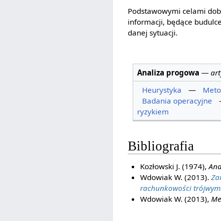
Podstawowymi celami dobor
informacji, będące budul
danej sytuacji.
Analiza progowa
—
ar
Heurystyka
—
Meto
Badania operacyjne
ryzykiem
Bibliografia
Kozłowski J. (1974),
Ana
Wdowiak W. (2013).
Za
rachunkowości trójwymia
Wdowiak W. (2013),
Me