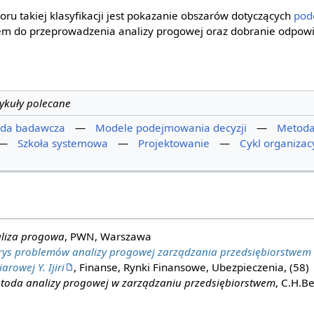
u takiej klasyfikacji jest pokazanie obszarów dotyczących
pod
cem do przeprowadzenia analizy progowej oraz dobranie odpow
tykuły polecane
da badawcza
—
Modele podejmowania decyzji
—
Metoda
—
Szkoła systemowa
—
Projektowanie
—
Cykl organizac
liza progowa
, PWN, Warszawa
rys problemów analizy progowej zarządzania przedsiębiorstwem
rowej Y. Ijiri
, Finanse, Rynki Finansowe, Ubezpieczenia, (58)
toda analizy progowej w zarządzaniu przedsiębiorstwem
, C.H.B