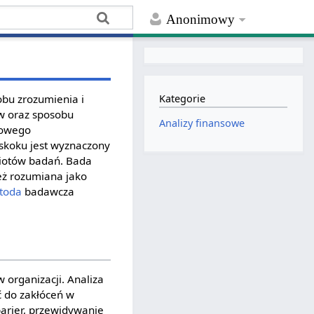
Anonimowy
obu zrozumienia i
Kategorie
ów oraz sposobu
Analizy finansowe
łowego
eskoku jest wyznaczony
miotów badań. Bada
eż rozumiana jako
toda
badawcza
 organizacji. Analiza
ć do zakłóceń w
barier, przewidywanie