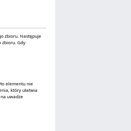
o zbioru. Następuje
 zbioru. Gdy
było elementu nie
nia, który ułatwia
ć na uwadze