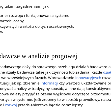
ię takimi zagadnieniami jak:
arier rozwoju i funkcjonowania systemu,
wartości oceny,
zywistych wartości do tych oczekiwanych,
ów.
dawcze w analizie progowej
badawczego dąży do sprawnego przebiegu działań badawczo-an
ne działy badawcze takie jak czynności lub zadania. Każde
dzia
h we wcześniejszych fazach. Wprowadzanie
innowacyjnych
rozwi
uacji jak np. zbieranie
informacji
czy wartości ukształtowane p
konywać analizy w tradycyjny sposób, a inne dają konstruktywn
gowa należy przyjąć założenia wyjściowe dotyczące przedmiotu 
artych w systemie. Jeśli zrobimy to w sposób prawidłowy, nasza
e i
rozwój
przedsiębiorstwa będzie coraz lepszy.