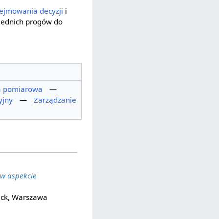
ejmowania decyzji
i
iednich progów do
 pomiarowa
—
yjny
—
Zarządzanie
 w aspekcie
eck, Warszawa