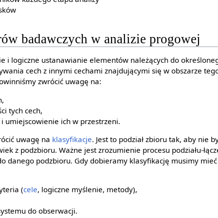
osków
rów badawczych w analizie progowej
e i logiczne ustanawianie elementów należących do określoneg
ywania cech z innymi cechami znajdującymi się w obszarze tego
powinniśmy zwrócić uwagę na:
h,
ci tych cech,
i umiejscowienie ich w przestrzeni.
rócić uwagę na
klasyfikacje
. Jest to podział zbioru tak, aby nie 
iek z podzbioru. Ważne jest zrozumienie procesu podziału-łącze
o danego podzbioru. Gdy dobieramy klasyfikację musimy mie
teria (
cele
, logiczne myślenie, metody),
systemu do obserwacji.