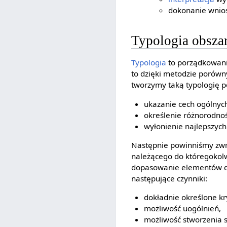
dokonanie wni
Typologia obsza
Typologia
to porządkowani
to dzięki metodzie porówn
tworzymy taką typologię 
ukazanie cech ogólnyc
określenie różnorodnoś
wyłonienie najlepszych 
Następnie powinniśmy zw
należącego do któregokolw
dopasowanie elementów d
następujące czynniki:
dokładnie określone kry
możliwość uogólnień,
możliwość stworzenia 