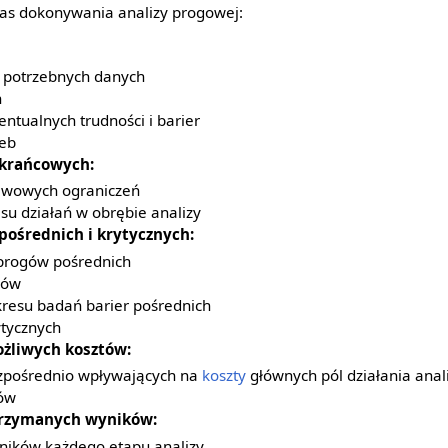
as dokonywania analizy progowej:
 i potrzebnych danych
ń
ntualnych trudności i barier
zeb
 krańcowych:
tawowych ograniczeń
su działań w obrębie analizy
pośrednich i krytycznych:
 progów pośrednich
ków
resu badań barier pośrednich
ytycznych
żliwych kosztów:
ezpośrednio wpływających na
koszty
głównych pól działania anal
tów
rzymanych wyników:
ików każdego etapu analizy