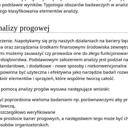
a podstawie wyników. Typologia obszarów badawczych w analizi
ego klasyfikowania elementów analizy.
analizy progowej
zeżenie. Napotykamy się przy naszych działaniach na bariery b
nia oraz zarządzania środkami finansowymi środowiska zewnętr
mi możemy zauważyć czy prowadza one do złego funkcjonowani
dsiębiorstwa. Podstawowym założeniem analizy jest podział 
 standardowe, i dodatkowe - nowe sposoby i niekonwencjonalne
 powinna być użyteczna i efektywna jako narzędzie badań rozw
zbiór elementów i sprzężeń, które wspólnie tworzą całość.
a pomocą analizy progów wysuwa następujące wnioski:
być poprzedzona wieloma badaniami np. porównawczymi aby pr
dawczą,
 szczegółowo weryfikowane
w prostocie barier progowych, a następstwem tego może być ch
sobów organizatorskich.