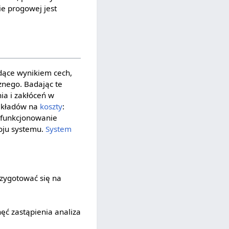
e progowej jest
ędące wynikiem cech,
znego. Badając te
a i zakłóceń w
nakładów na
koszty
:
 funkcjonowanie
oju systemu.
System
zygotować się na
ęć zastąpienia analiza