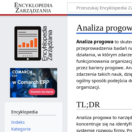
Encyklopedia
Zarządzania
Analiza progo
Analiza progowa
to skute
przeprowadzenia badań na 
działania, w którym zdarz
funkcjonowania organizacj
przez bariery progowe. An
zdarzenia takich nauk, dz
ogólny sposób podejścia do
organizacji.
TL;DR
Encyklopedia
Analiza progowa to narzęd
Indeks
koncentruje się na identy
Kategorie
systemie rozwoju firmy. Pr