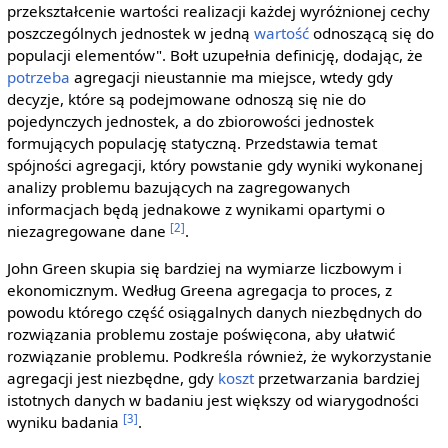
przekształcenie wartości realizacji każdej wyróżnionej cechy
poszczególnych jednostek w jedną
wartość
odnoszącą się do
populacji elementów". Bołt uzupełnia definicję, dodając, że
potrzeba
agregacji nieustannie ma miejsce, wtedy gdy
decyzje, które są podejmowane odnoszą się nie do
pojedynczych jednostek, a do zbiorowości jednostek
formujących populację statyczną. Przedstawia temat
spójności agregacji, który powstanie gdy wyniki wykonanej
analizy problemu bazujących na zagregowanych
informacjach będą jednakowe z wynikami opartymi o
[2]
niezagregowane dane
.
John Green skupia się bardziej na wymiarze liczbowym i
ekonomicznym. Według Greena agregacja to proces, z
powodu którego część osiągalnych danych niezbędnych do
rozwiązania problemu zostaje poświęcona, aby ułatwić
rozwiązanie problemu. Podkreśla również, że wykorzystanie
agregacji jest niezbędne, gdy
koszt
przetwarzania bardziej
istotnych danych w badaniu jest większy od wiarygodności
[3]
wyniku badania
.