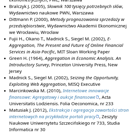
Bralczyk J. (2005),
Słownik 100 tysięcy potrzebnych słów
,
Wydawnictwo naukowe PWN, Warszawa
Dittmann P. (2000),
Metody prognozowania sprzedaży w
przedsiębiorstwie
, Wydawnictwo Akademii Ekonomicznej
we Wrocławiu, Wrocław
Fujii H., Okano T., Madnick S., Siegel M. (2002),
E-
Aggregation, The Present and Future of Online Financial
Services in Asia-Pacific
, MIT Sloan Working Paper
Green H. (1964),
Aggregation in Economic Analysis. An
Introductory Survey
, Princeton University Press, New
Jersey
Madnick S., Siegel M. (2002),
Seizing the Opportunity,
Exploiting Web Aggregation
, MISQ Executive
Marcinkowska M. (2010),
Internetowe innowacje
finansowe: Agregatowy i aukcje finansowe
, Acta
Universitatis Lodziensis. Folia Oeconomica, nr 233
Matusiak J. (2012),
Ekstrakcja i agregacja zawartości stron
internetowych na przykładzie portali pracy
, Zeszyty
Naukowe Uniwersytetu Szczecińskiego nr 733, Studia
Informatica nr 30