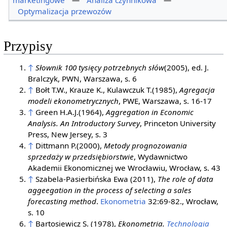
marketingowe
—
Analiza czynnikowa
—
Optymalizacja przewozów
Przypisy
↑
Słownik 100 tysięcy potrzebnych słów
(2005), ed. J.
Bralczyk, PWN, Warszawa, s. 6
↑
Bołt T.W., Krauze K., Kulawczuk T.(1985),
Agregacja
modeli ekonometrycznych
, PWE, Warszawa, s. 16-17
↑
Green H.A.J.(1964),
Aggregation in Economic
Analysis. An Introductory Survey
, Princeton University
Press, New Jersey, s. 3
↑
Dittmann P.(2000),
Metody prognozowania
sprzedaży w przedsiębiorstwie
, Wydawnictwo
Akademii Ekonomicznej we Wrocławiu, Wrocław, s. 43
↑
Szabela-Pasierbińska Ewa (2011),
The role of data
aggeegation in the process of selecting a sales
forecasting method
.
Ekonometria
32:69-82., Wrocław,
s. 10
↑
Bartosiewicz S. (1978),
Ekonometria.
Technologia