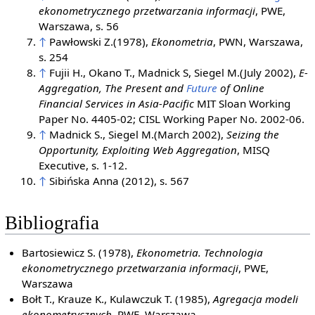
ekonometrycznego przetwarzania informacji
, PWE,
Warszawa, s. 56
↑
Pawłowski Z.(1978),
Ekonometria
, PWN, Warszawa,
s. 254
↑
Fujii H., Okano T., Madnick S, Siegel M.(July 2002),
E-
Aggregation, The Present and
Future
of Online
Financial Services in Asia-Pacific
MIT Sloan Working
Paper No. 4405-02; CISL Working Paper No. 2002-06.
↑
Madnick S., Siegel M.(March 2002),
Seizing the
Opportunity, Exploiting Web Aggregation
, MISQ
Executive, s. 1-12.
↑
Sibińska Anna (2012), s. 567
Bibliografia
Bartosiewicz S. (1978),
Ekonometria. Technologia
ekonometrycznego przetwarzania informacji
, PWE,
Warszawa
Bołt T., Krauze K., Kulawczuk T. (1985),
Agregacja modeli
ekonometrycznych
, PWE, Warszawa