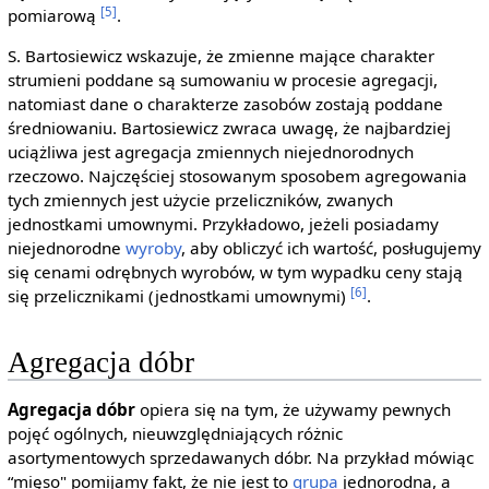
[5]
pomiarową
.
S. Bartosiewicz wskazuje, że zmienne mające charakter
strumieni poddane są sumowaniu w procesie agregacji,
natomiast dane o charakterze zasobów zostają poddane
średniowaniu. Bartosiewicz zwraca uwagę, że najbardziej
uciążliwa jest agregacja zmiennych niejednorodnych
rzeczowo. Najczęściej stosowanym sposobem agregowania
tych zmiennych jest użycie przeliczników, zwanych
jednostkami umownymi. Przykładowo, jeżeli posiadamy
niejednorodne
wyroby
, aby obliczyć ich wartość, posługujemy
się cenami odrębnych wyrobów, w tym wypadku ceny stają
[6]
się przelicznikami (jednostkami umownymi)
.
Agregacja dóbr
Agregacja dóbr
opiera się na tym, że używamy pewnych
pojęć ogólnych, nieuwzględniających różnic
asortymentowych sprzedawanych dóbr. Na przykład mówiąc
“mięso" pomijamy fakt, że nie jest to
grupa
jednorodna, a