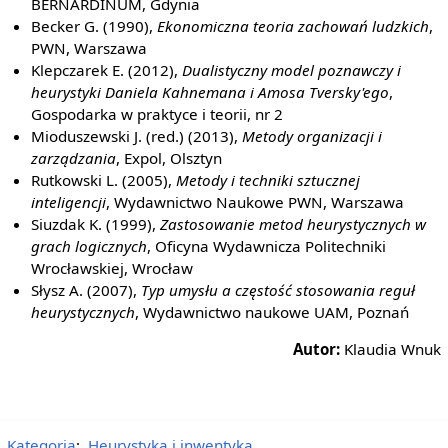
BERNARDINUM, Gdynia
Becker G. (1990),
Ekonomiczna teoria zachowań ludzkich
,
PWN, Warszawa
Klepczarek E. (2012),
Dualistyczny model poznawczy i
heurystyki Daniela Kahnemana i Amosa Tversky'ego
,
Gospodarka w praktyce i teorii, nr 2
Mioduszewski J. (red.) (2013),
Metody organizacji i
zarządzania
, Expol, Olsztyn
Rutkowski L. (2005),
Metody i techniki sztucznej
inteligencji
, Wydawnictwo Naukowe PWN, Warszawa
Siuzdak K. (1999),
Zastosowanie metod heurystycznych w
grach logicznych
, Oficyna Wydawnicza Politechniki
Wrocławskiej, Wrocław
Słysz A. (2007),
Typ umysłu a częstość stosowania reguł
heurystycznych
, Wydawnictwo naukowe UAM, Poznań
Autor:
Klaudia Wnuk
Kategoria
:
Heurystyka i inwentyka