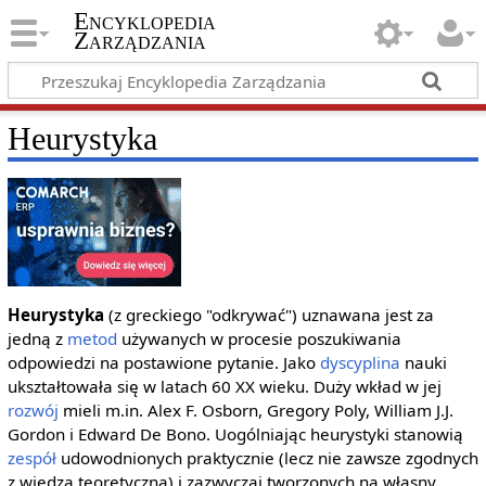
Encyklopedia
Zarządzania
Heurystyka
Heurystyka
(z greckiego "odkrywać") uznawana jest za
jedną z
metod
używanych w procesie poszukiwania
odpowiedzi na postawione pytanie. Jako
dyscyplina
nauki
ukształtowała się w latach 60 XX wieku. Duży wkład w jej
rozwój
mieli m.in. Alex F. Osborn, Gregory Poly, William J.J.
Gordon i Edward De Bono. Uogólniając heurystyki stanowią
zespół
udowodnionych praktycznie (lecz nie zawsze zgodnych
z wiedzą teoretyczną) i zazwyczaj tworzonych na własny