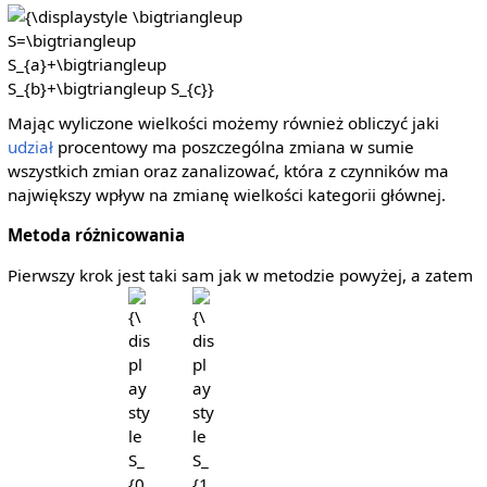
{\displaystyle
\bigtriangleup
S=\bigtriangleup
S_{a}+\bigtriangleup
S_{b}+\bigtriangleup
Mając wyliczone wielkości możemy również obliczyć jaki
S_{c}}
udział
procentowy ma poszczególna zmiana w sumie
wszystkich zmian oraz zanalizować, która z czynników ma
największy wpływ na zmianę wielkości kategorii głównej.
Metoda różnicowania
Pierwszy krok jest taki sam jak w metodzie powyżej, a zatem
{\displaystyle
{\displaystyle
S_{0}}
S_{1}}