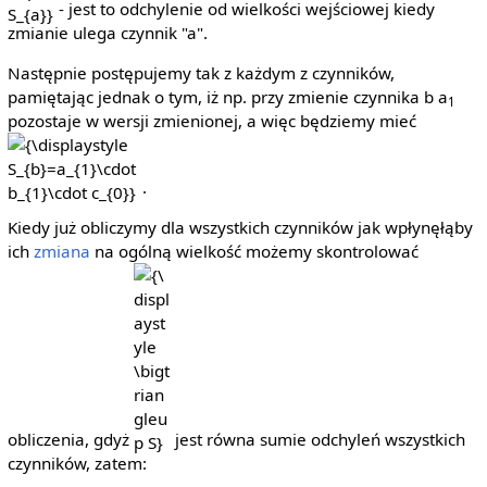
- jest to odchylenie od wielkości wejściowej kiedy
zmianie ulega czynnik "a".
Następnie postępujemy tak z każdym z czynników,
pamiętając jednak o tym, iż np. przy zmienie czynnika b a
1
pozostaje w wersji zmienionej, a więc będziemy mieć
{\display
S_{b}=a_
b_{1}\cdo
.
Kiedy już obliczymy dla wszystkich czynników jak wpłynęłąby
ich
zmiana
na ogólną wielkość możemy skontrolować
{\displaystyle
\bigtriangleup
S}
obliczenia, gdyż
jest równa sumie odchyleń wszystkich
czynników, zatem: