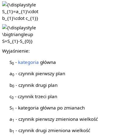
{\displaystyle
S_{1}=a_{1}\cdot
b_{1}\cdot c_{1}}
{\displaystyle
\bigtriangleup
S=S_{1}-S_{0}}
Wyjaśnienie:
S
-
kategoria
główna
0
a
- czynnik pierwszy plan
0
b
- czynnik drugi plan
0
c
- czynnik trzeci plan
0
S
- kategoria główna po zmianach
1
a
- czynnik pierwszy zmieniona wielkość
1
b
- czynnik drugi zmieniona wielkość
1