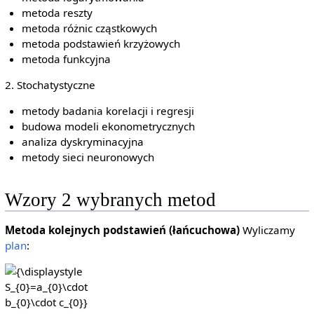
metoda reszty
metoda różnic cząstkowych
metoda podstawień krzyżowych
metoda funkcyjna
2. Stochatystyczne
metody badania korelacji i regresji
budowa modeli ekonometrycznych
analiza dyskryminacyjna
metody sieci neuronowych
Wzory 2 wybranych metod
Metoda kolejnych podstawień (łańcuchowa)
Wyliczamy
plan
:
{\displaystyle
S_{0}=a_{0}\cdot
b_{0}\cdot c_{0}}