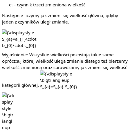
c
- czynnik trzeci zmieniona wielkość
1
Następnie liczymy jak zmieni się wielkość główna, gdyby
jeden z czynników uległ zmianie.
{\displaystyle
S_{a}=a_{1}\cdot
b_{0}\cdot c_{0}}
Wyjaśnienie: Wszystkie wielkości pozostają takie same
oprócz:a
której wielkość ulega zmianie dlatego też bierzemy
0
wielkość zmienioną oraz sprawdzamy jak zmieni się wielkość
{\displaystyle
\bigtriangleup
kategorii głównej.
S_{a}=S_{a}-
S_{0}}
{\displaystyle
\bigtriangleup
S_{a}}