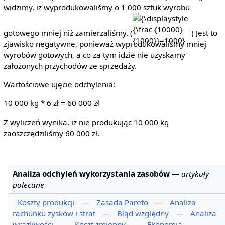
widzimy, iż wyprodukowaliśmy o 1 000 sztuk wyrobu
{\displaystyle
{\frac {10000}
gotowego mniej niż zamierzaliśmy. (
) Jest to
{1000}}=1000}
zjawisko negatywne, ponieważ wyprodukowaliśmy mniej
wyrobów gotowych, a co za tym idzie nie uzyskamy
założonych przychodów ze sprzedaży.
Wartościowe ujęcie odchylenia:
10 000 kg * 6 zł = 60 000 zł
Z wyliczeń wynika, iż nie produkując 10 000 kg
zaoszczędziliśmy 60 000 zł.
Analiza odchyleń wykorzystania zasobów
—
artykuły
polecane
Koszty produkcji
—
Zasada Pareto
—
Analiza
rachunku zysków i strat
—
Błąd względny
—
Analiza
wrażliwości
—
Koszt zmienny
—
Ekonomia