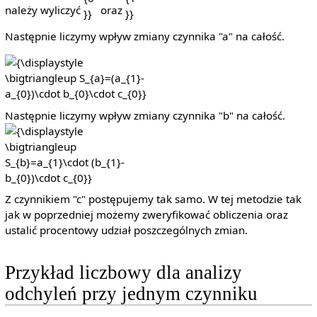
należy wyliczyć
oraz
Następnie liczymy wpływ zmiany czynnika "a" na całość.
{\displaystyle
\bigtriangleup
S_{a}=(a_{1}-
a_{0})\cdot
Następnie liczymy wpływ zmiany czynnika "b" na całość.
{\disp
b_{0}\cdot
\bigtr
c_{0}}
S_{b}=
(b_{1}
b_{0})
c_{0}}
Z czynnikiem "c" postępujemy tak samo. W tej metodzie tak
jak w poprzedniej możemy zweryfikować obliczenia oraz
ustalić procentowy udział poszczególnych zmian.
Przykład liczbowy dla analizy
odchyleń przy jednym czynniku