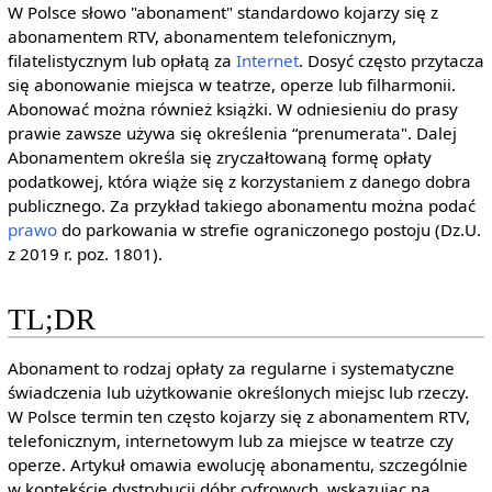
W Polsce słowo "abonament" standardowo kojarzy się z
abonamentem RTV, abonamentem telefonicznym,
filatelistycznym lub opłatą za
Internet
. Dosyć często przytacza
się abonowanie miejsca w teatrze, operze lub filharmonii.
Abonować można również książki. W odniesieniu do prasy
prawie zawsze używa się określenia “prenumerata". Dalej
Abonamentem określa się zryczałtowaną formę opłaty
podatkowej, która wiąże się z korzystaniem z danego dobra
publicznego. Za przykład takiego abonamentu można podać
prawo
do parkowania w strefie ograniczonego postoju (Dz.U.
z 2019 r. poz. 1801).
TL;DR
Abonament to rodzaj opłaty za regularne i systematyczne
świadczenia lub użytkowanie określonych miejsc lub rzeczy.
W Polsce termin ten często kojarzy się z abonamentem RTV,
telefonicznym, internetowym lub za miejsce w teatrze czy
operze. Artykuł omawia ewolucję abonamentu, szczególnie
w kontekście dystrybucji dóbr cyfrowych, wskazując na