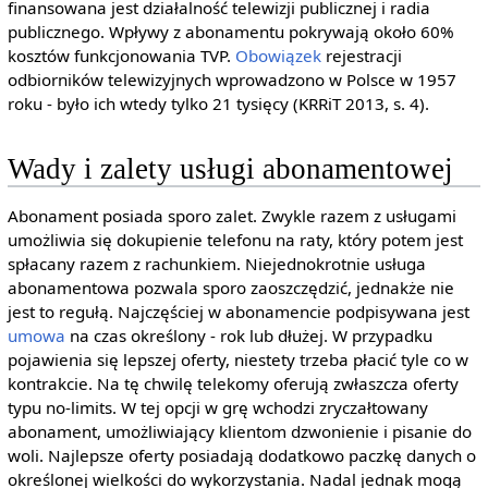
finansowana jest działalność telewizji publicznej i radia
publicznego. Wpływy z abonamentu pokrywają około 60%
kosztów funkcjonowania TVP.
Obowiązek
rejestracji
odbiorników telewizyjnych wprowadzono w Polsce w 1957
roku - było ich wtedy tylko 21 tysięcy (KRRiT 2013, s. 4).
Wady i zalety usługi abonamentowej
Abonament posiada sporo zalet. Zwykle razem z usługami
umożliwia się dokupienie telefonu na raty, który potem jest
spłacany razem z rachunkiem. Niejednokrotnie usługa
abonamentowa pozwala sporo zaoszczędzić, jednakże nie
jest to regułą. Najczęściej w abonamencie podpisywana jest
umowa
na czas określony - rok lub dłużej. W przypadku
pojawienia się lepszej oferty, niestety trzeba płacić tyle co w
kontrakcie. Na tę chwilę telekomy oferują zwłaszcza oferty
typu no-limits. W tej opcji w grę wchodzi zryczałtowany
abonament, umożliwiający klientom dzwonienie i pisanie do
woli. Najlepsze oferty posiadają dodatkowo paczkę danych o
określonej wielkości do wykorzystania. Nadal jednak mogą