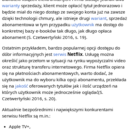
warianty
sprzedaży, klient może opłacić tytuł jednorazowo i
będzie miał do niego dostęp ze swojego konta już na zawsze
dzięki technologii chmury, ale istnieje drugi
wariant
, sprzedaż
abonamentowa w tym przypadku
użytkownik
ma dostęp do
konkretnej bazy e-booków tak długo, jak długo opłaca
abonament (S. Czetwertyński 2016, s. 19).
Ostatnim przykładem, bardzo popularnej opcji dostępu do
dóbr informacyjnych jest
serwis
Netflix
. Usługę można
określić jako przełom w sytuacji na rynku wypożyczalni video
oraz strukturę transferu internetowego. Firma Netflix opiera
się na płatnościach abonamentowych, warto dodać, że
użytkownik ma do wyboru kilka opcji abonamentu, przekłada
się na
jakość
oferowanych tytułów jak i ilość urządzeń na
których użytkownik może jednocześnie oglądać(S.
Czetwertyński 2016, s. 20).
Aktualnie bezpośrednimi i największymi konkurentami
serwisu Netflix są m.in.:
Apple TV+,