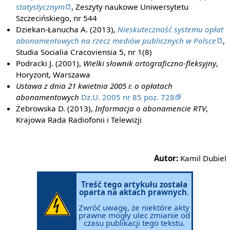
statystycznym
, Zeszyty naukowe Uniwersytetu
Szczecińskiego, nr 544
Dziekan-Łanucha A. (2013),
Nieskuteczność systemu opłat
abonamentowych na rzecz mediów publicznych w Polsce
,
Studia Socialia Cracoviensia 5, nr 1(8)
Podracki J. (2001),
Wielki słownik ortograficzno-fleksyjny
,
Horyzont, Warszawa
Ustawa z dnia 21 kwietnia 2005 r. o opłatach
abonamentowych
Dz.U. 2005 nr 85 poz. 728
Żebrowska D. (2013),
Informacja o abonamencie RTV
,
Krajowa Rada Radiofonii i Telewizji
Autor:
Kamil Dubiel
Treść tego artykułu została
oparta na aktach prawnych
.
Zwróć uwagę, że niektóre akty
prawne mogły ulec zmianie od
czasu publikacji tego tekstu.