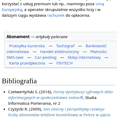
korzystać z usług premium lub np.. roamingu poza
Unią
Europejską
, a operator skrupulatnie wszystko liczy i w
dalszym ciągu wystawia
rachunek
do opłacenia.
Abonament
—
artykuły polecane
Przesyłka kurierska
—
Tachograf
—
Bankowość
internetowa
—
Handel elektroniczny
—
Płatności
SMS-owe
—
Car-pooling
—
Sklep internetowy
—
Karta przedpłacona
—
FINTECH
Bibliografia
Czetwertyński S. (2016),
Formy dystrybucji cyfrowych dóbr
informacyjnych w społeczeństwie online
, Studia
Informatica Pomerania, nr 2
Czyżycki R. (2009),
San obecny i perspektywy rozwoju
liczby abonentów telefonii komórkowej w Polsce w ujęciu