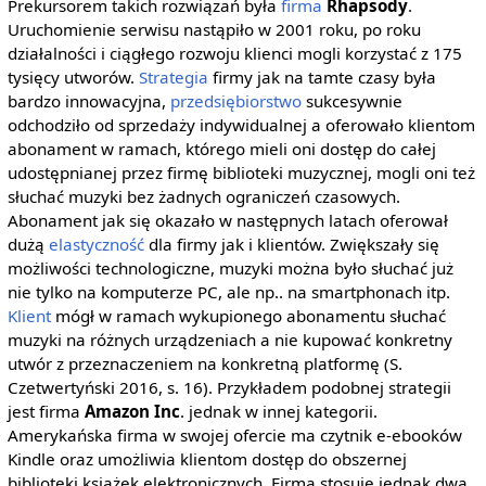
Prekursorem takich rozwiązań była
firma
Rhapsody
.
Uruchomienie serwisu nastąpiło w 2001 roku, po roku
działalności i ciągłego rozwoju klienci mogli korzystać z 175
tysięcy utworów.
Strategia
firmy jak na tamte czasy była
bardzo innowacyjna,
przedsiębiorstwo
sukcesywnie
odchodziło od sprzedaży indywidualnej a oferowało klientom
abonament w ramach, którego mieli oni dostęp do całej
udostępnianej przez firmę biblioteki muzycznej, mogli oni też
słuchać muzyki bez żadnych ograniczeń czasowych.
Abonament jak się okazało w następnych latach oferował
dużą
elastyczność
dla firmy jak i klientów. Zwiększały się
możliwości technologiczne, muzyki można było słuchać już
nie tylko na komputerze PC, ale np.. na smartphonach itp.
Klient
mógł w ramach wykupionego abonamentu słuchać
muzyki na różnych urządzeniach a nie kupować konkretny
utwór z przeznaczeniem na konkretną platformę (S.
Czetwertyński 2016, s. 16). Przykładem podobnej strategii
jest firma
Amazon Inc
. jednak w innej kategorii.
Amerykańska firma w swojej ofercie ma czytnik e-ebooków
Kindle oraz umożliwia klientom dostęp do obszernej
biblioteki książek elektronicznych. Firma stosuje jednak dwa