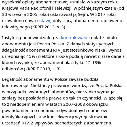
wysokość opłaty abonamentowej ustalała w każdym roku
Krajowa Rada Radiofonii i Telewizji, w późniejszym czasie (od
30 września 2005 roku) ustanawiał ją Sejm. W 2017 roku
uchwalono nową
ustawę
dotyczącą abonamentu radiowego i
telewizyjnego (KRRiT 2013, s. 3).
Instytucją odpowiedzialną za
kontrolowanie
opłat z tytułu
abonamentu jest Poczta Polska. Z danych statystycznych
ściągalność abonamentu RTV jest stosunkowo niska i wynosi
uśredniając 45% (niektóre źródła podają nawet niższe dane z
których wynika, że abonament płaci tylko 12-13%
odbiorców.) (KRRiT 2013, s. 3).
Legalność abonamentu w Polsce zawsze budziła
kontrowersje. Niektórzy prawnicy twierdzą, że Poczta Polska
w przypadku wybranych abonentów, nierzadko wymaga
zapłaty bez posiadania prawa do takich czynności. Wiąże się
to z niedopełnieniem w latach 2007-2008 obowiązku
powiadomienia o nadaniu indywidualnych numerów
identyfikacyjnych, a w konsekwencji wyrejestrowaniu
urządzeń RTV. Z wpływów pochodzących z abonamentu