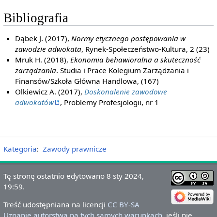
Bibliografia
Dąbek J. (2017),
Normy etycznego postępowania w
zawodzie adwokata
, Rynek-Społeczeństwo-Kultura, 2 (23)
Mruk H. (2018),
Ekonomia behawioralna a skuteczność
zarządzania
. Studia i Prace Kolegium Zarządzania i
Finansów/Szkoła Główna Handlowa, (167)
Olkiewicz A. (2017),
Doskonalenie zawodowe
adwokatów
, Problemy Profesjologii, nr 1
Kategoria
:
Zawody prawnicze
Tę stronę ostatnio edytowano 8 sty 2024,
19:59.
Treść udostępniana na licencji
CC BY-SA
Uznanie autorstwa na tych samych warunkach
, jeśli nie