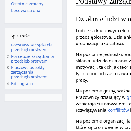
Podstawy zarząd
Ostatnie zmiany
Losowa strona
Działanie ludzi w o
Ludzie są kluczowym eleme
Spis treści
przedsiębiorstwa. Działani
organizacji jako całości.
1
Podstawy zarządzania
przedsiębiorstwem
Na poziomie jednostki, wa
2
Koncepcje zarządzania
skłania ludzi do działania
przedsiębiorstwem
motywacji, takich jak teo
3
Kluczowe aspekty
zarządzania
tych teorii i ich zastos
przedsiębiorstwem
pracy.
4
Bibliografia
Na poziomie grupy, ważne 
Pracownicy działający w
g
wspierają się nawzajem i
rozwiązywania
konfliktów
Na poziomie organizacji ja
które są promowane w prz