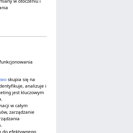
miany w otoczeniu i
ania
 funkcjonowania
two
skupia się na
entyfikuje, analizuje i
eting jest kluczowym
a.
macji w całym
sów, zarządzanie
rządzania
.
ię do efektywnego