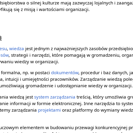
edsiębiorstwa o silnej kulturze mają zazwyczaj lojalnych i zaan
ikują się z misją i wartościami organizacji.
ą
nesu
,
wiedza
jest jednym z najważniejszych zasobów przedsiębi
esów
, strategii i narzędzi, które pomagają w gromadzeniu, orga
ywaniu wiedzy w organizacji.
formalna, np. w postaci
dokumentów
, procedur i baz danych, j
, intuicji i umiejętności pracowników. Zarządzanie wiedzą pol
 umożliwiają gromadzenie i udostępnianie wiedzy w organizacji.
ania wiedzą jest
system zarządzania
treścią, który umożliwia g
anie informacji w formie elektronicznej. Inne narzędzia to sy
stemy zarządzania
projektami
oraz platformy do wymiany wiedzy
kluczowym elementem w budowaniu przewagi konkurencyjnej pr