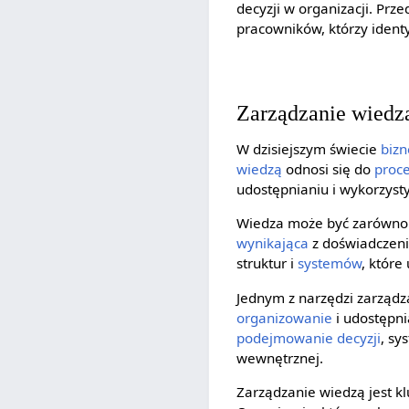
decyzji w organizacji. Prz
pracowników, którzy identyf
Zarządzanie wiedz
W dzisiejszym świecie
biz
wiedzą
odnosi się do
proc
udostępnianiu i wykorzyst
Wiedza może być zarówno 
wynikająca
z doświadczenia
struktur i
systemów
, które
Jednym z narzędzi zarządz
organizowanie
i udostępni
podejmowanie decyzji
, sy
wewnętrznej.
Zarządzanie wiedzą jest 