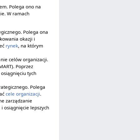
wem. Polega ono na
ęcie. W ramach
egicznego. Polega ona
kowania okazji i
ieć
rynek
, na którym
ie celów organizacji.
SMART). Poprzez
osiągnięciu tych
rategicznego. Polega
wać
cele organizacji
.
wne zarządzanie
i osiągnięcie lepszych