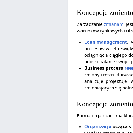
Koncepcje zorient
Zarządzanie
zmianami
jes
warunków rynkowych i ut
Lean management
. 
procesów w celu zwiększ
osiągnięcia ciągłego d
udoskonalanie swojej p
Business process
ree
zmiany i restrukturyza
analizuje, projektuje 
zmieniających się potr
Koncepcje zoriento
Forma organizacji ma kluc
Organizacja
ucząca si