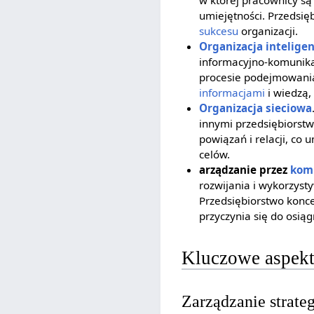
w której pracownicy są
umiejętności. Przedsię
sukcesu
organizacji.
Organizacja intelige
informacyjno-komunika
procesie podejmowania 
informacjami
i wiedzą,
Organizacja sieciowa
innymi przedsiębiorstw
powiązań i relacji, co
celów.
arządzanie przez
kom
rozwijania i wykorzyst
Przedsiębiorstwo konce
przyczynia się do osią
Kluczowe aspekt
Zarządzanie strate