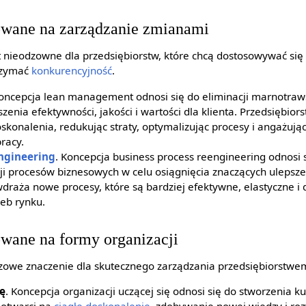
owane na zarządzanie zmianami
t nieodzowne dla przedsiębiorstw, które chcą dostosowywać się
rzymać
konkurencyjność
.
Koncepcja lean management odnosi się do eliminacji marnotraw
enia efektywności, jakości i wartości dla klienta. Przedsiębior
oskonalenia, redukując straty, optymalizując procesy i angażuj
racy.
ngineering
. Koncepcja business process reengineering odnosi 
cji procesów biznesowych w celu osiągnięcia znaczących ulepsze
i wdraża nowe procesy, które są bardziej efektywne, elastyczne 
zeb rynku.
wane na formy organizacji
zowe znaczenie dla skutecznego zarządzania przedsiębiorstwe
ę
. Koncepcja organizacji uczącej się odnosi się do stworzenia ku