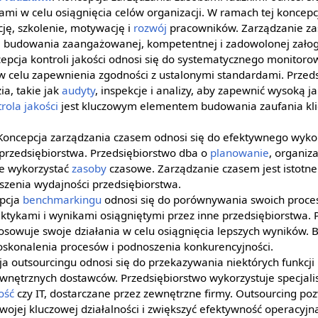
mi w celu osiągnięcia celów organizacji. W ramach tej koncepcj
cję, szkolenie, motywację i
rozwój
pracowników. Zarządzanie za
a budowania zaangażowanej, kompetentnej i zadowolonej załog
cepcja kontroli jakości odnosi się do systematycznego monitorow
 celu zapewnienia zgodności z ustalonymi standardami. Przeds
ia, takie jak
audyty
, inspekcje i analizy, aby zapewnić wysoką j
rola jakości
jest kluczowym elementem budowania zaufania kli
 Koncepcja zarządzania czasem odnosi się do efektywnego wyko
 przedsiębiorstwa. Przedsiębiorstwo dba o
planowanie
, organiza
e wykorzystać
zasoby
czasowe. Zarządzanie czasem jest istotne
szenia wydajności przedsiębiorstwa.
epcja
benchmarkingu
odnosi się do porównywania swoich proce
aktykami i wynikami osiągniętymi przez inne przedsiębiorstwa. 
stosowuje swoje działania w celu osiągnięcia lepszych wyników.
konalenia procesów i podnoszenia konkurencyjności.
ja outsourcingu odnosi się do przekazywania niektórych funkcji 
wnętrznych dostawców. Przedsiębiorstwo wykorzystuje specjali
ość
czy IT, dostarczane przez zewnętrzne firmy. Outsourcing po
wojej kluczowej działalności i zwiększyć efektywność operacyjn