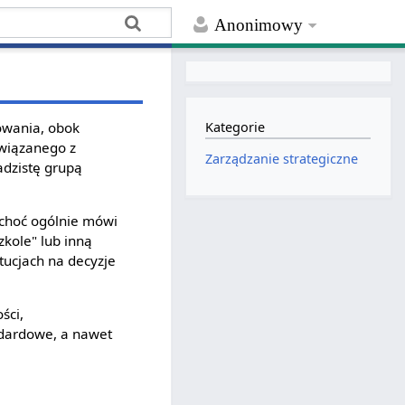
Anonimowy
owania, obok
Kategorie
związanego z
Zarządzanie strategiczne
adzistę grupą
 choć ogólnie mówi
zkole" lub inną
ytucjach na decyzje
ści,
ndardowe, a nawet