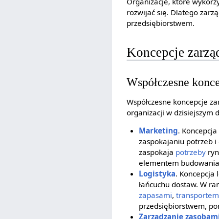
Organizacje, które wykorz
rozwijać się. Dlatego zarz
przedsiębiorstwem.
Koncepcje zarzą
Współczesne konce
Współczesne koncepcje za
organizacji w dzisiejszy
Marketing
. Koncepcja
zaspokajaniu potrzeb 
zaspokaja
potrzeby
ryn
elementem budowania re
Logistyka
. Koncepcja 
łańcuchu dostaw. W ram
zapasami
,
transportem
przedsiębiorstwem, p
Zarządzanie zasobami