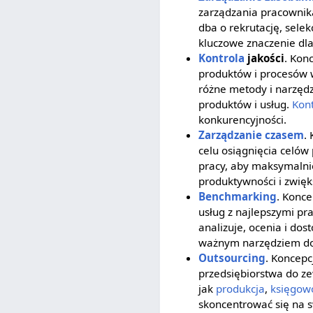
zarządzania pracownika
dba o rekrutację, selek
kluczowe znaczenie dl
Kontrola
jakości
. Kon
produktów i procesów w
różne metody i narzędz
produktów i usług.
Kont
konkurencyjności.
Zarządzanie czasem
.
celu osiągnięcia celów
pracy, aby maksymalni
produktywności i zwięk
Benchmarking
. Konc
usług z najlepszymi pr
analizuje, ocenia i do
ważnym narzędziem dos
Outsourcing
. Koncepc
przedsiębiorstwa do ze
jak
produkcja
,
księgow
skoncentrować się na s