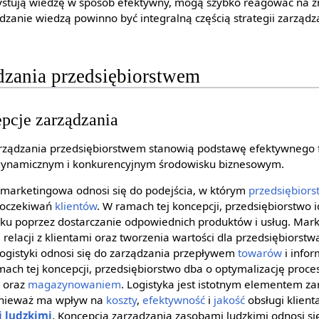
ystują wiedzę w sposób efektywny, mogą szybko reagować na z
ądzanie wiedzą powinno być integralną częścią strategii zarządz
dzania przedsiębiorstwem
pcje zarządzania
rządzania przedsiębiorstwem stanowią podstawę efektywnego
m dynamicznym i konkurencyjnym środowisku biznesowym.
 marketingowa odnosi się do podejścia, w którym
przedsiębiors
i oczekiwań
klientów
. W ramach tej koncepcji, przedsiębiorstwo id
ku poprzez dostarczanie odpowiednich produktów i usług. Mark
lacji z klientami oraz tworzenia wartości dla przedsiębiorstw
logistyki odnosi się do zarządzania przepływem
towarów
i infor
ach tej koncepcji, przedsiębiorstwo dba o optymalizację proce
oraz
magazynowaniem
. Logistyka jest istotnym elementem za
onieważ ma wpływ na
koszty
,
efektywność
i
jakość
obsługi klienta
 ludzkimi
. Koncepcja zarządzania zasobami ludzkimi odnosi s