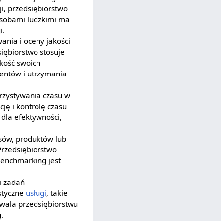
i, przedsiębiorstwo
sobami ludzkimi ma
i.
ania i oceny jakości
iębiorstwo stosuje
akość swoich
entów i utrzymania
rzystywania czasu w
cję i kontrolę czasu
 dla efektywności,
sów, produktów lub
Przedsiębiorstwo
 Benchmarking jest
i zadań
styczne
usługi
, takie
zwala przedsiębiorstwu
ą.