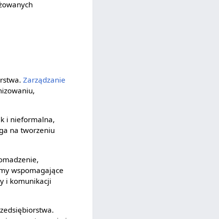
gażowanych
orstwa.
Zarządzanie
nizowaniu,
ak i nieformalna,
ega na tworzeniu
romadzenie,
stemy wspomagające
 i komunikacji
zedsiębiorstwa.