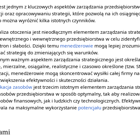
est jednym z kluczowych aspektów zarządzania przedsiębiorst
ji oraz opracowywaniu strategii, które pozwolą na ich osiągni
o można wyróżnić kilka istotnych czynników.
aliza otoczenia jest nieodłącznym elementem zarządzania strat
ewnętrznego i wewnętrznego przedsiębiorstwa w celu zidentyfi
tron i słabości. Dzięki temu
menedżerowie
mogą lepiej zrozum
wać strategię do zmieniających się warunków.
ejnym ważnym aspektem zarządzania strategicznego jest określan
, mierzalne, osiągalne, realistyczne i czasowo określone (tzw. 
zacji, menedżerowie mogą skoncentrować wysiłki całej firmy na 
większenia efektywności i skuteczności działania.
okacja zasobów
jest trzecim istotnym elementem zarządzania st
zasobów przedsiębiorstwa w sposób optymalny, tak aby realizo
obów finansowych, jak i ludzkich czy technologicznych. Efekty
wala na maksymalne wykorzystanie
potencjału
przedsiębiorstwa 
sami