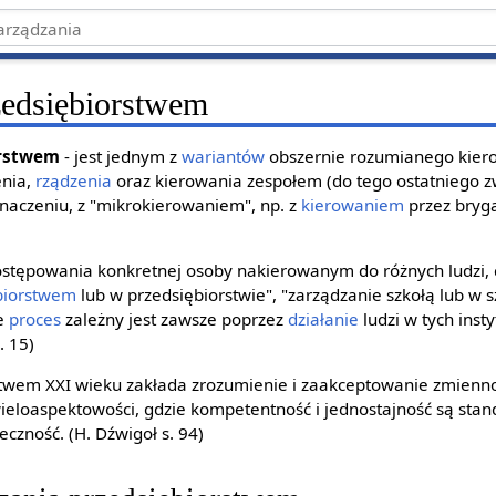
zedsiębiorstwem
orstwem
- jest jednym z
wariantów
obszernie rozumianego kier
enia,
rządzenia
oraz kierowania zespołem (do tego ostatniego 
aczeniu, z "mikrokierowaniem", np. z
kierowaniem
przez bryg
ostępowania konkretnej osoby nakierowanym do różnych ludzi,
biorstwem
lub w przedsiębiorstwie", "zarządzanie szkołą lub w s
le
proces
zależny jest zawsze poprzez
działanie
ludzi w tych inst
. 15)
twem XXI wieku zakłada zrozumienie i zaakceptowanie zmienno
ieloaspektowości, gdzie kompetentność i jednostajność są sta
czność. (H. Dźwigoł s. 94)