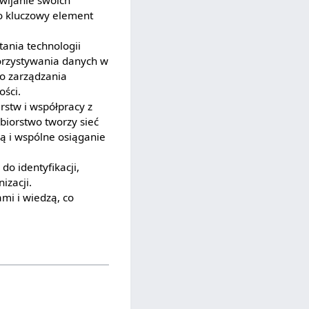
wijanie swoich
ko kluczowy element
tania technologii
orzystywania danych w
do zarządzania
ości.
rstw i współpracy z
biorstwo tworzy sieć
zą i wspólne osiąganie
do identyfikacji,
izacji.
mi i wiedzą, co