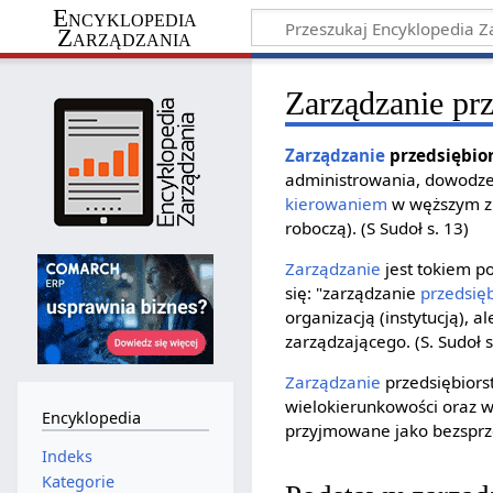
Encyklopedia
Zarządzania
Zarządzanie pr
Zarządzanie
przedsiębi
administrowania, dowodz
kierowaniem
w węższym zn
roboczą). (S Sudoł s. 13)
Zarządzanie
jest tokiem p
się: "zarządzanie
przedsię
organizacją (instytucją), a
zarządzającego. (S. Sudoł s
Zarządzanie
przedsiębiors
wielokierunkowości oraz w
Encyklopedia
przyjmowane jako bezsprze
Indeks
Kategorie