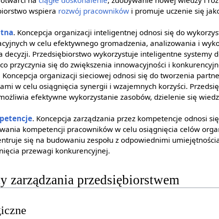
 otwarci na
ciągłe doskonalenie
, zdobywanie nowej wiedzy i roz
biorstwo wspiera
rozwój pracowników
i promuje uczenie się ja
ntna
. Koncepcja organizacji inteligentnej odnosi się do wykorzys
cyjnych w celu efektywnego gromadzenia, analizowania i wyk
decyzji. Przedsiębiorstwo wykorzystuje inteligentne systemy 
 co przyczynia się do zwiększenia innowacyjności i konkurencyjn
. Koncepcja organizacji sieciowej odnosi się do tworzenia partne
ami w celu osiągnięcia synergii i wzajemnych korzyści. Przedsię
 umożliwia efektywne wykorzystanie zasobów, dzielenie się wied
petencje
. Koncepcja zarządzania przez kompetencje odnosi się 
ywania kompetencji pracowników w celu osiągnięcia celów organ
ntruje się na budowaniu zespołu z odpowiednimi umiejętnościa
gnięcia przewagi konkurencyjnej.
y zarządzania przedsiębiorstwem
giczne