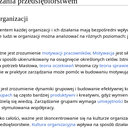
zania przedsiębiorstwem
rganizacji
ntem każdej organizacji i ich działania mają bezpośredni wpł
e ludzi w organizacji można analizować na różnych poziomach: j
żne jest zrozumienie
motywacji
pracowników
.
Motywacja
jest s
 w sposób ukierunkowany na osiągnięcie określonych celów. Istnie
ria potrzeb Maslowa,
teoria oczekiwań
Vrooma czy
teoria sprawi
owanie w praktyce zarządzania może pomóc w budowaniu motywu
jest zrozumienie dynamiki grupowej i budowanie efektywnej k
rupach
są często bardziej
produktywni
i kreatywni, gdyż wymien
 dzielą się wiedzą. Zarządzanie grupami wymaga
umiejętności
bu
i stymulowania współpracy.
ko całości, ważne jest skoncentrowanie się na kulturze organizac
edsiębiorstwie.
Kultura organizacyjna
wpływa na sposób działa