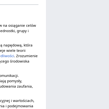
yw na osiąganie celów
ednostki, grupy i
iłą napędową, która
je wiele teorii
edliwości
. Zrozumienie
jącego środowiska
omunikacji.
iają pomysły,
dowania zaufania,
yjnej i wartościach,
nia i podejmowania