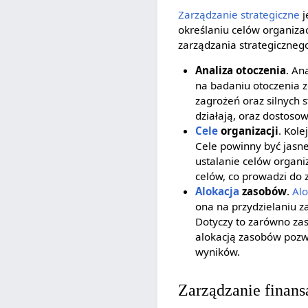
Zarządzanie strategiczne
j
określaniu celów organizac
zarządzania strategiczneg
Analiza otoczenia
. An
na badaniu otoczenia z
zagrożeń oraz silnych s
działają, oraz dostoso
Cele
organizacji
. Kol
Cele powinny być jasne
ustalanie celów organi
celów, co prowadzi do z
Alokacja
zasobów
.
Al
ona na przydzielaniu 
Dotyczy to zarówno zas
alokacją zasobów poz
wyników.
Zarządzanie finan