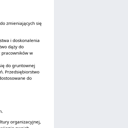
 do zmieniających się
stwa i doskonalenia
stwo dąży do
ąc pracowników w
się do gruntownej
ń. Przedsiębiorstwo
i dostosowane do
m.
ltury organizacyjnej,