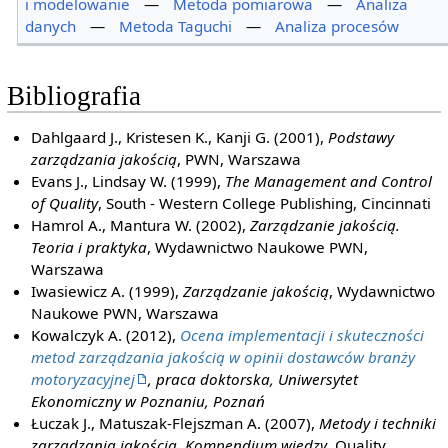
i modelowanie
—
Metoda pomiarowa
—
Analiza
danych
—
Metoda Taguchi
—
Analiza procesów
Bibliografia
Dahlgaard J., Kristesen K., Kanji G. (2001),
Podstawy
zarządzania jakością
, PWN, Warszawa
Evans J., Lindsay W. (1999),
The Management and Control
of Quality
, South - Western College Publishing, Cincinnati
Hamrol A., Mantura W. (2002),
Zarządzanie jakością.
Teoria i praktyka
, Wydawnictwo Naukowe PWN,
Warszawa
Iwasiewicz A. (1999),
Zarządzanie jakością
, Wydawnictwo
Naukowe PWN, Warszawa
Kowalczyk A. (2012),
Ocena implementacji i skuteczności
metod zarządzania jakością w opinii dostawców branży
motoryzacyjnej
, praca doktorska, Uniwersytet
Ekonomiczny w Poznaniu, Poznań
Łuczak J., Matuszak-Flejszman A. (2007),
Metody i techniki
zarządzania jakością. Kompendium wiedzy
, Quality