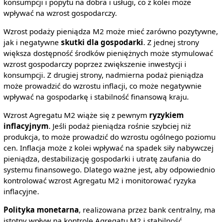
konsumpcji i popytu na dobra i usługi, co z kolei może
wpływać na wzrost gospodarczy.
Wzrost podaży pieniądza M2 może mieć zarówno pozytywne,
jak i negatywne
skutki dla gospodarki
. Z jednej strony
większa dostępność środków pieniężnych może stymulować
wzrost gospodarczy poprzez zwiększenie inwestycji i
konsumpcji. Z drugiej strony, nadmierna podaż pieniądza
może prowadzić do wzrostu inflacji, co może negatywnie
wpływać na gospodarkę i stabilność finansową kraju.
Wzrost Agregatu M2 wiąże się z pewnym
ryzykiem
inflacyjnym
. Jeśli podaż pieniądza rośnie szybciej niż
produkcja, to może prowadzić do wzrostu ogólnego poziomu
cen. Inflacja może z kolei wpływać na spadek siły nabywczej
pieniądza, destabilizację gospodarki i utratę zaufania do
systemu finansowego. Dlatego ważne jest, aby odpowiednio
kontrolować wzrost Agregatu M2 i monitorować ryzyka
inflacyjne.
Polityka monetarna
, realizowana przez bank centralny, ma
istotny wpływ na kontrolę Agregatu M2 i stabilność