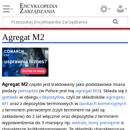
Encyklopedia
Zarządzania
Agregat M2
Agregat M2
często jest traktowany jako podstawowa miara
podaży
pieniądza
(w Polsce jest nią
agregat M3
). Składa się z
gotówki
w obiegu i
depozytów
, czyli ze składników
agregatu
M1
oraz z depozytów terminowych w
bankach komercyjnych
z terminem pierwotnym (czyli terminem na jaki są
zakładane) do 2 lat włącznie oraz depozytów z terminem
wypowiedzenia do 3 miesięcy np.
weksle
,
bony pieniężne
o
charakterze krótkoterminowym. Te składniki charakteryzują