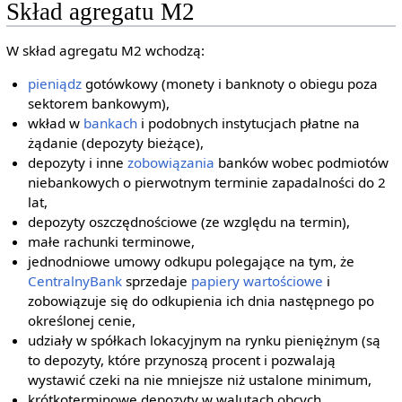
Skład agregatu M2
W skład agregatu M2 wchodzą:
pieniądz
gotówkowy (monety i banknoty o obiegu poza
sektorem bankowym),
wkład w
bankach
i podobnych instytucjach płatne na
żądanie (depozyty bieżące),
depozyty i inne
zobowiązania
banków wobec podmiotów
niebankowych o pierwotnym terminie zapadalności do 2
lat,
depozyty oszczędnościowe (ze względu na termin),
małe rachunki terminowe,
jednodniowe umowy odkupu polegające na tym, że
Centralny
Bank
sprzedaje
papiery wartościowe
i
zobowiązuje się do odkupienia ich dnia następnego po
określonej cenie,
udziały w spółkach lokacyjnym na rynku pieniężnym (są
to depozyty, które przynoszą procent i pozwalają
wystawić czeki na nie mniejsze niż ustalone minimum,
krótkoterminowe depozyty w walutach obcych.