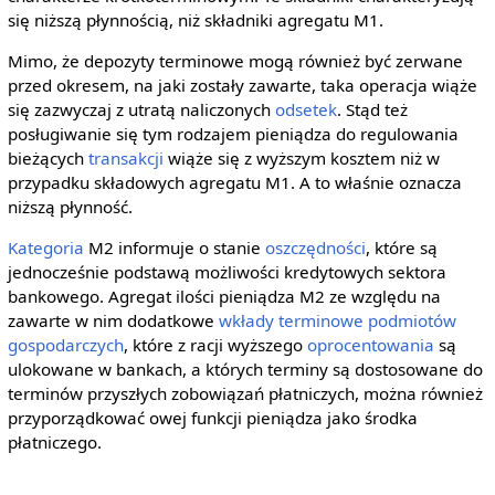
się niższą płynnością, niż składniki agregatu M1.
Mimo, że depozyty terminowe mogą również być zerwane
przed okresem, na jaki zostały zawarte, taka operacja wiąże
się zazwyczaj z utratą naliczonych
odsetek
. Stąd też
posługiwanie się tym rodzajem pieniądza do regulowania
bieżących
transakcji
wiąże się z wyższym kosztem niż w
przypadku składowych agregatu M1. A to właśnie oznacza
niższą płynność.
Kategoria
M2 informuje o stanie
oszczędności
, które są
jednocześnie podstawą możliwości kredytowych sektora
bankowego. Agregat ilości pieniądza M2 ze względu na
zawarte w nim dodatkowe
wkłady terminowe
podmiotów
gospodarczych
, które z racji wyższego
oprocentowania
są
ulokowane w bankach, a których terminy są dostosowane do
terminów przyszłych zobowiązań płatniczych, można również
przyporządkować owej funkcji pieniądza jako środka
płatniczego.