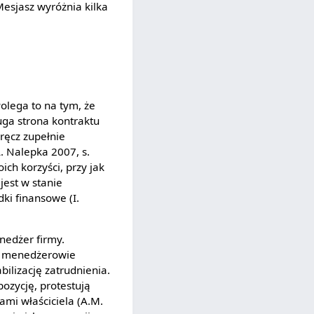
Mesjasz wyróżnia kilka
olega to na tym, że
uga strona kontraktu
ęcz zupełnie
A. Nalepka 2007, s.
ch korzyści, przy jak
jest w stanie
dki finansowe (I.
nedżer firmy.
, menedżerowie
bilizację zatrudnienia.
ozycję, protestują
ami właściciela (A.M.