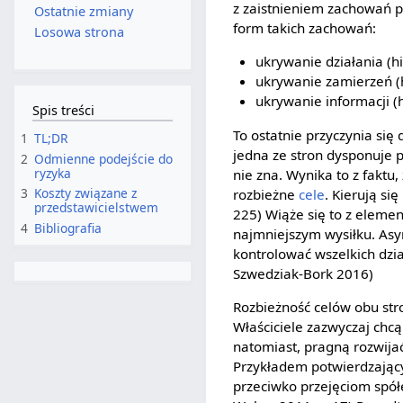
z zaistnieniem zachowań p
Ostatnie zmiany
form takich zachowań:
Losowa strona
ukrywanie działania (hi
ukrywanie zamierzeń (h
ukrywanie informacji (h
Spis treści
To ostatnie przyczynia się
1
TL;DR
jedna ze stron dysponuje 
2
Odmienne podejście do
ryzyka
nie zna. Wynika to z faktu
3
Koszty związane z
rozbieżne
cele
. Kierują s
przedstawicielstwem
225) Wiąże się to z elemen
4
Bibliografia
najmniejszym wysiłku. Asy
kontrolować wszelkich dzia
Szwedziak-Bork 2016)
Rozbieżność celów obu stro
Właściciele zazwyczaj ch
natomiast, pragną rozwij
Przykładem potwierdzającym
przeciwko przejęciom spółe