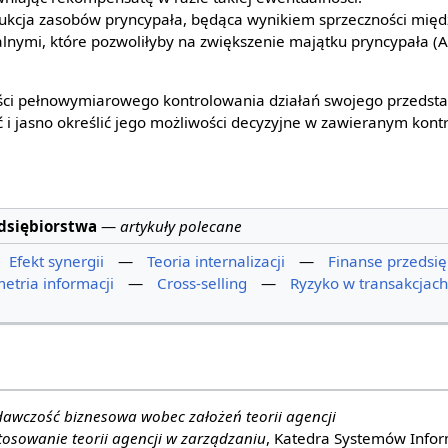
ukcja zasobów pryncypała, będąca wynikiem sprzeczności międ
alnymi, które pozwoliłyby na zwiększenie majątku pryncypała (A
ści pełnowymiarowego kontrolowania działań swojego przedsta
 i jasno określić jego możliwości decyzyjne w zawieranym kontr
dsiębiorstwa
—
artykuły polecane
Efekt synergii
—
Teoria internalizacji
—
Finanse przedsię
etria informacji
—
Cross-selling
—
Ryzyko w transakcjac
awczość biznesowa wobec założeń teorii agencji
tosowanie teorii agencji w zarządzaniu
, Katedra Systemów Info