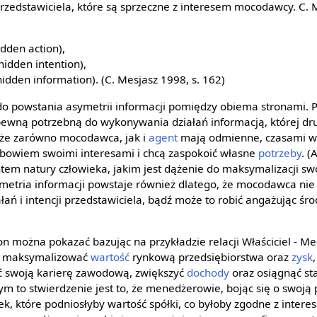
rzedstawiciela, które są sprzeczne z interesem mocodawcy. C. 
dden action),
idden intention),
idden information). (C. Mesjasz 1998, s. 162)
 do powstania asymetrii informacji pomiędzy obiema stronami. P
pewną potrzebną do wykonywania działań informacją, której dr
, że zarówno mocodawca, jak i
agent
mają odmienne, czasami wr
ię bowiem swoimi interesami i chcą zaspokoić własne
potrzeby
. (
tem natury człowieka, jakim jest dążenie do maksymalizacji swoi
metria informacji powstaje również dlatego, że mocodawca nie 
łań i intencji przedstawiciela, bądź może to robić angażując śro
n można pokazać bazując na przykładzie relacji Właściciel - Me
cą maksymalizować
wartość
rynkową przedsiębiorstwa oraz
zysk
ać swoją karierę zawodową, zwiększyć
dochody
oraz osiągnąć sta
 to stwierdzenie jest to, że menedżerowie, bojąc się o swoją p
k, które podniosłyby wartość spółki, co byłoby zgodne z interes