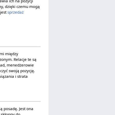
wia ich na pozycji
rmy, dzięki czemu mogą
 jest
sprzedaż
nymi między
zonym. Relacje te są
kład, menedżerowie
czyć swoją pozycję.
iązania i strata
ją posadę. Jest ona
 skłonny do