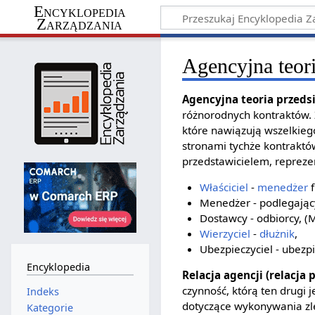
Encyklopedia
Zarządzania
Agencyjna teori
Agencyjna teoria przeds
różnorodnych kontraktów. Z
które nawiązują wszelkieg
stronami tychże kontrakt
przedstawicielem, reprezen
Właściciel
-
menedżer
f
Menedżer - podlegając
Dostawcy - odbiorcy, (M
Wierzyciel
-
dłużnik
,
Ubezpieczyciel - ubezp
Encyklopedia
Relacja agencji (relacja
czynność, którą ten drugi
Indeks
dotyczące wykonywania zle
Kategorie