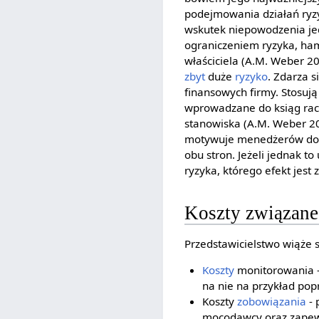
podejmowania działań ryzy
wskutek niepowodzenia je
ograniczeniem ryzyka, h
właściciela (A.M. Weber 20
zbyt
duże
ryzyko
. Zdarza s
finansowych firmy. Stosuj
wprowadzane do ksiąg rach
stanowiska (A.M. Weber 20
motywuje menedżerów do re
obu stron. Jeżeli jednak 
ryzyka, którego efekt jest
Koszty związane
Przedstawicielstwo wiąże 
Koszty
monitorowania -
na nie na przykład po
Koszty
zobowiązania
- 
mocodawcy oraz zapewn