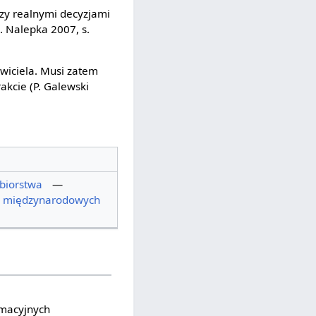
zy realnymi decyzjami
. Nalepka 2007, s.
wiciela. Musi zatem
akcie (P. Galewski
biorstwa
—
h międzynarodowych
rmacyjnych