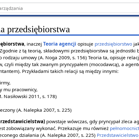
a przedsiębiorstwa
iębiorstwa
, inaczej
Teoria agencji
opisuje
przedsiębiorstwo
ja
godnie z tą teorią, składowymi przedsiębiorstwa są jednostki 
o rodzaju umowy (A. Noga 2009, s. 156) Teoria ta, opisuje rela
ów, czyli między tak zwanym pryncypałem (mocodawcą), a agen
tantem). Przykładami takich relacji są między innymi:
irmy,
y mu pracownicy,
. Nasiłowski 2011, s. 178)
ieczony (A. Nalepka 2007, s. 225)
 przedstawicielstwa)
powstaje wówczas, gdy pryncypał zleca 
 jest zobowiązany wykonać. Przekazuje mu również
pełnomocnic
conego działania (A. Nalepka 2007, s. 225)
Przedstawicielstwo