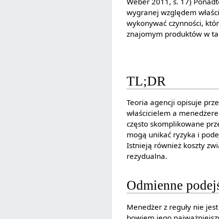
Weber 2011, s. 17) Ponadt
wygranej względem właścic
wykonywać czynności, który
znajomym produktów w tań
TL;DR
Teoria agencji opisuje prz
właścicielem a menedżerem
często skomplikowane prze
mogą unikać ryzyka i pode
Istnieją również koszty zw
rezydualna.
Odmienne podejś
Menedżer z reguły nie jest
bowiem jego najważniejszy