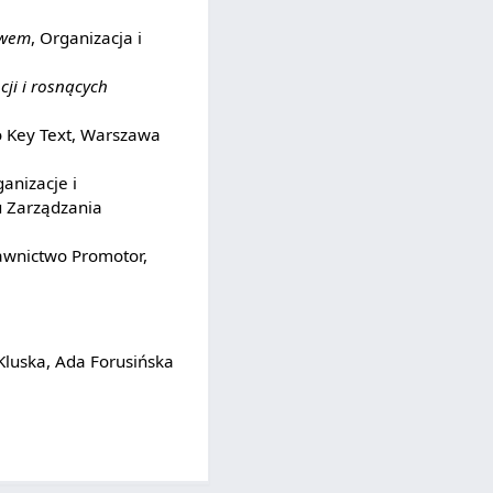
twem
, Organizacja i
ji i rosnących
 Key Text, Warszawa
ganizacje i
 Zarządzania
awnictwo Promotor,
Kluska, Ada Forusińska