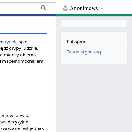
Anonimowy
ko
rynek
, splot
Kategorie
bądź grupy ludzkie,
Teorie organizacji
cje między obiema
tem (pełnomocnikiem,
agentowi pewną
two
decyzyjne
związane jest jednak