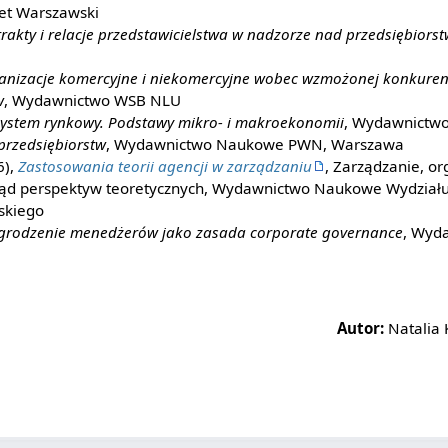
et Warszawski
rakty i relacje przedstawicielstwa w nadzorze nad przedsiębiors
anizacje komercyjne i niekomercyjne wobec wzmożonej konkurenc
w
, Wydawnictwo WSB NLU
ystem rynkowy. Podstawy mikro- i makroekonomii
, Wydawnictwo
 przedsiębiorstw
, Wydawnictwo Naukowe PWN, Warszawa
6),
Zastosowania teorii agencji w zarządzaniu
, Zarządzanie, or
ląd perspektyw teoretycznych, Wydawnictwo Naukowe Wydziału
skiego
rodzenie menedżerów jako zasada corporate governance
, Wyd
Autor:
Natalia 