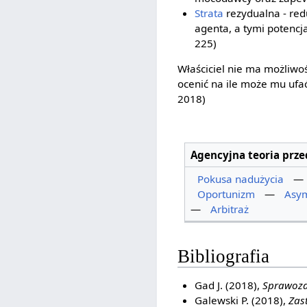
Strata
rezydualna - red
agenta, a tymi potencj
225)
Właściciel nie ma możliwo
ocenić na ile może mu ufać
2018)
Agencyjna teoria prze
Pokusa nadużycia
—
Oportunizm
—
Asym
—
Arbitraż
Bibliografia
Gad J. (2018),
Sprawozd
Galewski P. (2018),
Zas