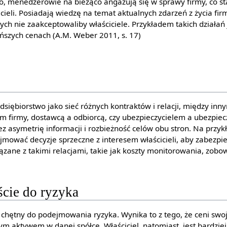
o, menedżerowie na bieżąco angażują się w sprawy firmy, co sta
ieli. Posiadają wiedzę na temat aktualnych zdarzeń z życia fi
ch nie zaakceptowaliby właściciele. Przykładem takich działań
szych cenach (A.M. Weber 2011, s. 17)
edsiębiorstwo jako sieć różnych kontraktów i relacji, między in
 firmy, dostawcą a odbiorcą, czy ubezpieczycielem a ubezpiec
z asymetrię informacji i rozbieżność celów obu stron. Na przy
jmować decyzje sprzeczne z interesem właścicieli, aby zabezpie
iązane z takimi relacjami, takie jak koszty monitorowania, zobow
cie do ryzyka
 chętny do podejmowania ryzyka. Wynika to z tego, że ceni swo
m aktywem w danej spółce. Właściciel, natomiast, jest bardziej