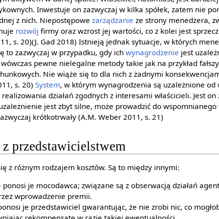
kownych. Inwestuje on zazwyczaj w kilka spółek, zatem nie pon
dnej z nich. Niepostępowe
zarządzanie
ze strony menedżera, z
amuje
rozwój
firmy oraz wzrost jej wartości, co z kolei jest sprze
11, s. 20)(J. Gad 2018) Istnieją jednak sytuacje, w których m
ię to zazwyczaj w przypadku, gdy ich
wynagrodzenie
jest uzale
ą wówczas pewne nielegalne metody takie jak na przykład fałs
unkowych. Nie wiąże się to dla nich z żadnymi konsekwencjam
11, s. 20)
System
, w którym wynagrodzenia są uzależnione od
alizowania działań zgodnych z interesami właścicieli. Jest on
to uzależnienie jest zbyt silne, może prowadzić do wspomnianeg
 zazwyczaj krótkotrwały (A.M. Weber 2011, s. 21)
 z przedstawicielstwem
się z różnym rodzajem kosztów. Są to między innymi:
 ponosi je mocodawca; związane są z obserwacją działań age
przez wprowadzenie premii.
ponosi je przedstawiciel gwarantując, że nie zrobi nic, co mogło
iając rekompensatę w razie takiej ewentualności.