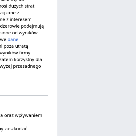
osi dużych strat
wiązane z
czne z interesem
enedżerowie podejmują
żnione od wyników
zywe
dane
i poza utratą
 wyników firmy
 zatem korzystny dla
o wyżej przesadnego
nta oraz wpływaniem
by zaszkodzić