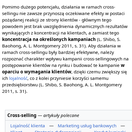
Pomimo dużego potencjału, działania w ramach cross-
sellingu nie zawsze przynoszą oczekiwane efekty w postaci
pożądanej reakcji ze strony klientów - głównym tego
powodem jest brak uwzględnienia dynamicznych rezultatów
wynikających z koncentracji na klientach, a zamiast tego
koncentracja na określonych kampaniach
(L. Shibo, S.
Baohong, A. L. Montgomery 2011, s. 31). Aby działania w
ramach cross-sellingu były bardziej efektywne, należy
rozpoznać charakter wpływu kampanii cross-sellingowych na
postępowanie klientów na rynku i budować te kampanie
w
oparciu o wymagania klientów
, dzięki czemu zwiększy się
ich
lojalność
, co z kolei przyniesie korzyści samemu
przedsiębiorstwu (L. Shibo, S. Baohong, A. L. Montgomery
2011, s. 31).
Cross-selling
—
artykuły polecane
Lojalność klienta
—
Marketing usług bankowych
—
Klient
—
Strategia dyferencjacji
—
Kredyt kupiecki