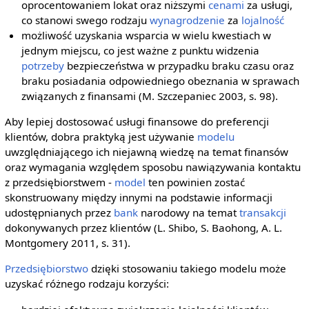
oprocentowaniem lokat oraz niższymi
cenami
za usługi,
co stanowi swego rodzaju
wynagrodzenie
za
lojalność
możliwość uzyskania wsparcia w wielu kwestiach w
jednym miejscu, co jest ważne z punktu widzenia
potrzeby
bezpieczeństwa w przypadku braku czasu oraz
braku posiadania odpowiedniego obeznania w sprawach
związanych z finansami (M. Szczepaniec 2003, s. 98).
Aby lepiej dostosować usługi finansowe do preferencji
klientów, dobra praktyką jest używanie
modelu
uwzględniającego ich niejawną wiedzę na temat finansów
oraz wymagania względem sposobu nawiązywania kontaktu
z przedsiębiorstwem -
model
ten powinien zostać
skonstruowany między innymi na podstawie informacji
udostępnianych przez
bank
narodowy na temat
transakcji
dokonywanych przez klientów (L. Shibo, S. Baohong, A. L.
Montgomery 2011, s. 31).
Przedsiębiorstwo
dzięki stosowaniu takiego modelu może
uzyskać różnego rodzaju korzyści: