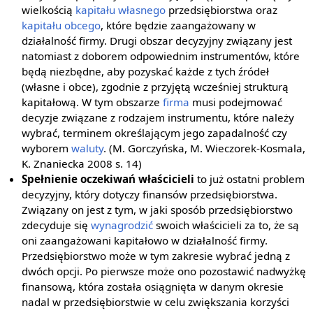
wielkością
kapitału własnego
przedsiębiorstwa oraz
kapitału obcego
, które będzie zaangażowany w
działalność firmy. Drugi obszar decyzyjny związany jest
natomiast z doborem odpowiednim instrumentów, które
będą niezbędne, aby pozyskać każde z tych źródeł
(własne i obce), zgodnie z przyjętą wcześniej strukturą
kapitałową. W tym obszarze
firma
musi podejmować
decyzje związane z rodzajem instrumentu, które należy
wybrać, terminem określającym jego zapadalność czy
wyborem
waluty
. (M. Gorczyńska, M. Wieczorek-Kosmala,
K. Znaniecka 2008 s. 14)
Spełnienie oczekiwań właścicieli
to już ostatni problem
decyzyjny, który dotyczy finansów przedsiębiorstwa.
Związany on jest z tym, w jaki sposób przedsiębiorstwo
zdecyduje się
wynagrodzić
swoich właścicieli za to, że są
oni zaangażowani kapitałowo w działalność firmy.
Przedsiębiorstwo może w tym zakresie wybrać jedną z
dwóch opcji. Po pierwsze może ono pozostawić nadwyżkę
finansową, która została osiągnięta w danym okresie
nadal w przedsiębiorstwie w celu zwiększania korzyści