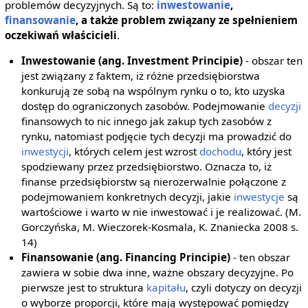
problemów decyzyjnych. Są to:
inwestowanie
,
finansowanie
, a także problem związany ze spełnieniem
oczekiwań właścicieli
.
Inwestowanie (ang. Investment Principie)
- obszar ten
jest związany z faktem, iż różne przedsiębiorstwa
konkurują ze sobą na wspólnym rynku o to, kto uzyska
dostęp do ograniczonych zasobów. Podejmowanie
decyzji
finansowych to nic innego jak zakup tych zasobów z
rynku, natomiast podjęcie tych decyzji ma prowadzić do
inwestycji
, których celem jest wzrost
dochodu
, który jest
spodziewany przez przedsiębiorstwo. Oznacza to, iż
finanse przedsiębiorstw są nierozerwalnie połączone z
podejmowaniem konkretnych decyzji, jakie
inwestycje
są
wartościowe i warto w nie inwestować i je realizować. (M.
Gorczyńska, M. Wieczorek-Kosmala, K. Znaniecka 2008 s.
14)
Finansowanie (ang. Financing Principie)
- ten obszar
zawiera w sobie dwa inne, ważne obszary decyzyjne. Po
pierwsze jest to struktura
kapitału
, czyli dotyczy on decyzji
o wyborze proporcji, które mają występować pomiędzy