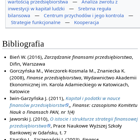
wartością przedsiębiorstwa
—
Analiza zwrotu z
inwestycji w kapitał ludzki
—
Srebrna reguła
bilansowa
—
Centrum przychodów i jego kontrola
—
Strategie funkcjonalne
—
Kooperacja
Bibliografia
Bień W. (2016),
Zarządzanie finansami przedsiębiorstwa
,
Difin, Warszawa
Gorczyńska M., Wieczorek-Kosmala M., Znaniecka K.
(2008),
Finanse przedsiębiorstwa
, Wydawnictwo Akademii
Ekonomicznej im. Karola Adamieckiego w Katowicach,
Katowice
Iwin-Garzyńska J. (2011),
Kapitał i podatki w nauce
finansów przedsiębiorstw
,
, Finanse: czasopismo Komitetu
Nauk o Finansach PAN, nr 1(4)
Jaworski J. (2010),
O istocie i strukturze strategii finansowej
przedsiębiorstwa
, Prace Naukowe Wyższej Szkoły
Bankowej w Gdańsku, t. 7
Szyszko L., Szczepański J. (2003),
Finanse