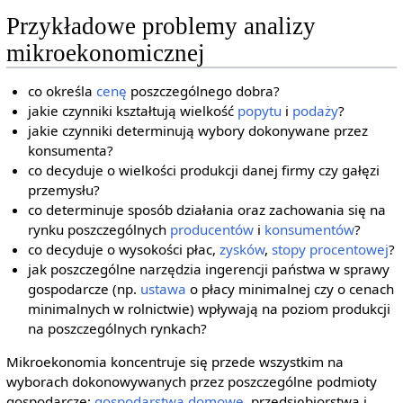
Przykładowe problemy analizy
mikroekonomicznej
co określa
cenę
poszczególnego dobra?
jakie czynniki kształtują wielkość
popytu
i
podaży
?
jakie czynniki determinują wybory dokonywane przez
konsumenta?
co decyduje o wielkości produkcji danej firmy czy gałęzi
przemysłu?
co determinuje sposób działania oraz zachowania się na
rynku poszczególnych
producentów
i
konsumentów
?
co decyduje o wysokości płac,
zysków
,
stopy procentowej
?
jak poszczególne narzędzia ingerencji państwa w sprawy
gospodarcze (np.
ustawa
o płacy minimalnej czy o cenach
minimalnych w rolnictwie) wpływają na poziom produkcji
na poszczególnych rynkach?
Mikroekonomia koncentruje się przede wszystkim na
wyborach dokonowywanych przez poszczególne podmioty
gospodarcze:
gospodarstwa domowe
, przedsiębiorstwa i