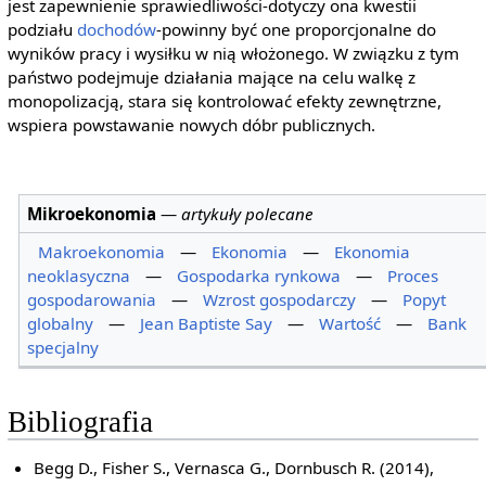
jest zapewnienie sprawiedliwości-dotyczy ona kwestii
podziału
dochodów
-powinny być one proporcjonalne do
wyników pracy i wysiłku w nią włożonego. W związku z tym
państwo podejmuje działania mające na celu walkę z
monopolizacją, stara się kontrolować efekty zewnętrzne,
wspiera powstawanie nowych dóbr publicznych.
Mikroekonomia
—
artykuły polecane
Makroekonomia
—
Ekonomia
—
Ekonomia
neoklasyczna
—
Gospodarka rynkowa
—
Proces
gospodarowania
—
Wzrost gospodarczy
—
Popyt
globalny
—
Jean Baptiste Say
—
Wartość
—
Bank
specjalny
Bibliografia
Begg D., Fisher S., Vernasca G., Dornbusch R. (2014),