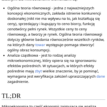
Ogólna teoria równowagi - jedna z najważniejszych
koncepcji ekonomicznych, zakłada istnienie konkurencji
doskonałej (nikt nie ma wpływu na to, jak kształtują się
ceny), sprzedający i kupujący to ceno biorcy, funkcję
cenotwórcy pełni rynek. Wszystkie ceny to ceny
równowagi, a tworzy je rynek. Ogólna teoria równowagi
dotyczy głównie badania równocześnie wszelkich rynków,
na których dany
towar
występuje-pomaga stworzyć
ogólny obraz konsumpcji.
Analiza cząstkowa - jest to rodzaj analizy
mikroekonomicznej, który opiera się na ignorowaniu
efektów pośrednich. W sytuacjach, w których efekty
pośrednie mają
zbyt
wielkie znaczenie, by je pominąć,
wymagana jest weryfikacja założeń upraszczających
dane
zagadnienie.
TL;DR
Mikroekonomia to część ekonomii zajmująca się analizą