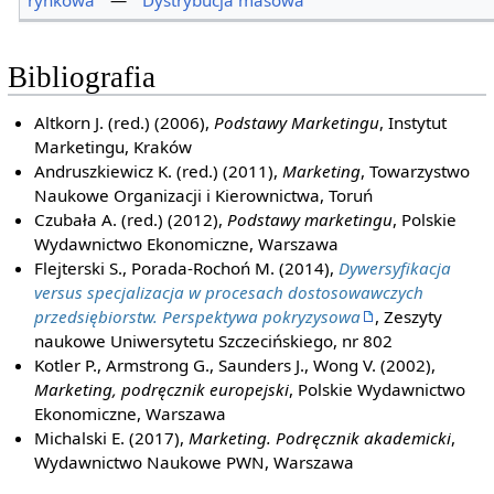
rynkowa
—
Dystrybucja masowa
Bibliografia
Altkorn J. (red.) (2006),
Podstawy Marketingu
, Instytut
Marketingu, Kraków
Andruszkiewicz K. (red.) (2011),
Marketing
, Towarzystwo
Naukowe Organizacji i Kierownictwa, Toruń
Czubała A. (red.) (2012),
Podstawy marketingu
, Polskie
Wydawnictwo Ekonomiczne, Warszawa
Flejterski S., Porada-Rochoń M. (2014),
Dywersyfikacja
versus specjalizacja w procesach dostosowawczych
przedsiębiorstw. Perspektywa pokryzysowa
, Zeszyty
naukowe Uniwersytetu Szczecińskiego, nr 802
Kotler P., Armstrong G., Saunders J., Wong V. (2002),
Marketing, podręcznik europejski
, Polskie Wydawnictwo
Ekonomiczne, Warszawa
Michalski E. (2017),
Marketing. Podręcznik akademicki
,
Wydawnictwo Naukowe PWN, Warszawa