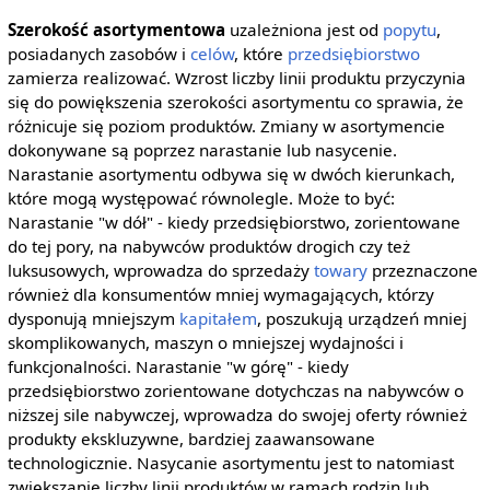
Szerokość asortymentowa
uzależniona jest od
popytu
,
posiadanych zasobów i
celów
, które
przedsiębiorstwo
zamierza realizować. Wzrost liczby linii produktu przyczynia
się do powiększenia szerokości asortymentu co sprawia, że
różnicuje się poziom produktów. Zmiany w asortymencie
dokonywane są poprzez narastanie lub nasycenie.
Narastanie asortymentu odbywa się w dwóch kierunkach,
które mogą występować równolegle. Może to być:
Narastanie "w dół" - kiedy przedsiębiorstwo, zorientowane
do tej pory, na nabywców produktów drogich czy też
luksusowych, wprowadza do sprzedaży
towary
przeznaczone
również dla konsumentów mniej wymagających, którzy
dysponują mniejszym
kapitałem
, poszukują urządzeń mniej
skomplikowanych, maszyn o mniejszej wydajności i
funkcjonalności. Narastanie "w górę" - kiedy
przedsiębiorstwo zorientowane dotychczas na nabywców o
niższej sile nabywczej, wprowadza do swojej oferty również
produkty ekskluzywne, bardziej zaawansowane
technologicznie. Nasycanie asortymentu jest to natomiast
zwiększanie liczby linii produktów w ramach rodzin lub