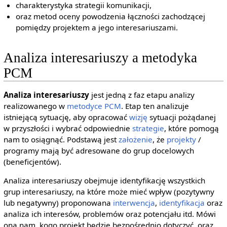
charakterystyka strategii komunikacji,
oraz metod oceny powodzenia łączności zachodzącej
pomiędzy projektem a jego interesariuszami.
Analiza interesariuszy a metodyka
PCM
Analiza interesariuszy
jest jedną z faz etapu analizy
realizowanego w
metodyce PCM
. Etap ten analizuje
istniejącą sytuację, aby opracować
wizję
sytuacji pożądanej
w przyszłości i wybrać odpowiednie
strategie
, które pomogą
nam to osiągnąć. Podstawą jest
założenie
, że
projekty
/
programy mają być adresowane do grup docelowych
(beneficjentów).
Analiza interesariuszy obejmuje identyfikację wszystkich
grup interesariuszy, na które może mieć wpływ (pozytywny
lub negatywny) proponowana
interwencja
,
identyfikacja
oraz
analiza ich interesów, problemów oraz potencjału itd. Mówi
ona nam, kogo projekt będzie bezpośrednio dotyczyć, oraz