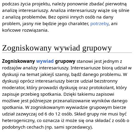
podczas życia projektu, należy ponownie zbadać pierwotną
analizę interesariuszy. Analiza interesariuszy wiąże się silnie
z analizą problemów. Bez opinii innych osób na dany
problem, jasny nie będzie jego charakter,
potrzeby
, ani
końcowe rozwiązania.
Zogniskowany wywiad grupowy
Zogniskowany
wywiad
grupowy
stanowi jest jednym z
rodzajów analizy interesariuszy. Interesariusze biorą udział w
dyskusji na temat jakiejś szansy, bądź danego problemu. W
dyskusji oprócz interesariuszy bierze udział bezstronny
moderator, który prowadzi dyskusję oraz protokolant, który
zapisuje przebieg spotkania. Dzięki takiemu zapisowi
możliwe jest późniejsze przeanalizowanie wyników danego
spotkania. W zogniskowanym wywiadzie grupowym bierze
udział zazwyczaj od 6 do 12 osób. Skład grupy nie musi być
heterogeniczny, co oznacza iż może się ona składać z osób o
podobnych cechach (np. sami sprzedawcy).