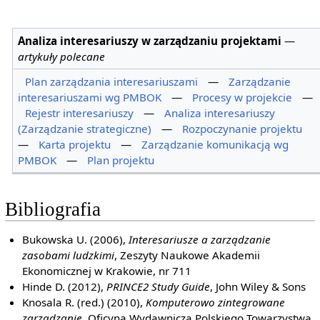
Analiza interesariuszy w zarządzaniu projektami
—
artykuły polecane
Plan zarządzania interesariuszami
—
Zarządzanie
interesariuszami wg PMBOK
—
Procesy w projekcie
—
Rejestr interesariuszy
—
Analiza interesariuszy
(Zarządzanie strategiczne)
—
Rozpoczynanie projektu
—
Karta projektu
—
Zarządzanie komunikacją wg
PMBOK
—
Plan projektu
Bibliografia
Bukowska U. (2006),
Interesariusze a zarządzanie
zasobami ludzkimi
, Zeszyty Naukowe Akademii
Ekonomicznej w Krakowie, nr 711
Hinde D. (2012),
PRINCE2 Study Guide
, John Wiley & Sons
Knosala R. (red.) (2010),
Komputerowo zintegrowane
zarządzanie
, Oficyna Wydawnicza Polskiego Towarzystwa