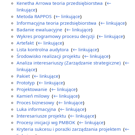
Kenetha Arrowa teoria przedsiębiorstwa
‎
(
←
linkujące
)
Metoda RAPPOS
‎
(
← linkujące
)
Informacyjna teoria przedsiębiorstwa
‎
(
← linkujące
)
Badanie ewaluacyjne
‎
(
← linkujące
)
Wykres programowy procesu decyzji
‎
(
← linkujące
)
Artefakt
‎
(
← linkujące
)
Lista kontrolna audytora
‎
(
← linkujące
)
Środowisko realizacji projektu
‎
(
← linkujące
)
Analiza interesariuszy (Zarządzanie strategiczne)
‎
(
←
linkujące
)
Pakiet
‎
(
← linkujące
)
Prototyp
‎
(
← linkujące
)
Projektowanie
‎
(
← linkujące
)
Kamień milowy
‎
(
← linkujące
)
Proces biznesowy
‎
(
← linkujące
)
Luka informacyjna
‎
(
← linkujące
)
Interesariusze projektu
‎
(
← linkujące
)
Procesy inicjacji wg PMBOK
‎
(
← linkujące
)
Kryteria sukcesu i porażki zarządzania projektem
‎
(
←