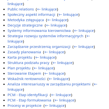
linkujące
)
Public relations
‎
(
← linkujące
)
Społeczny aspekt informacji
‎
(
← linkujące
)
Metodyka zstępująca
‎
(
← linkujące
)
Decyzje strategiczne
‎
(
← linkujące
)
Systemy informowania kierownictwa
‎
(
← linkujące
)
Strategia rozwoju systemów informacyjnych
‎
(
←
linkujące
)
Zarządzanie przestrzenią organizacji
‎
(
← linkujące
)
Zasady planowania
‎
(
← linkujące
)
Karta projektu
‎
(
← linkujące
)
Struktura podziału pracy
‎
(
← linkujące
)
Plan projektu
‎
(
← linkujące
)
Sterowanie Etapem
‎
(
← linkujące
)
Wskaźnik rentowności
‎
(
← linkujące
)
Analiza interesariuszy w zarządzaniu projektami
‎
(
←
linkujące
)
PCM - Etap identyfikacji
‎
(
← linkujące
)
PCM - Etap formułowania
‎
(
← linkujące
)
Procesy w projekcie
‎
(
← linkujące
)