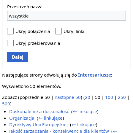
Przestrzeń nazw:
wszystkie
Ukryj dołączenia
Ukryj linki
Ukryj przekierowania
Dalej
Następujące strony odwołują się do
Interesariusze
:
Wyświetlono 50 elementów.
Zobacz (
poprzednie 50
|
następne 50
) (
20
|
50
|
100
|
250
|
500
)
Doskonalenie a doskonałość
‎
(
← linkujące
)
Organizacja
‎
(
← linkujące
)
Dyrektywy Unii Europejskiej
‎
(
← linkujące
)
Jakość zarządzania - konsekwencje dla klientów
‎
(
←