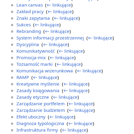
Lean canvas
‎
(
← linkujące
)
Zakład pracy
‎
(
← linkujące
)
Znaki zapytania
‎
(
← linkujące
)
Sukces
‎
(
← linkujące
)
Rebranding
‎
(
← linkujące
)
System informacji przestrzennej
‎
(
← linkujące
)
Dyscyplina
‎
(
← linkujące
)
Komunikatywność
‎
(
← linkujące
)
Promocja-mix
‎
(
← linkujące
)
Tożsamość marki
‎
(
← linkujące
)
Komunikacja wizerunkowa
‎
(
← linkujące
)
RAMP
‎
(
← linkujące
)
Kreatywne myślenie
‎
(
← linkujące
)
Zasady księgowania
‎
(
← linkujące
)
Zasady etyczne
‎
(
← linkujące
)
Zarządzanie portfelem
‎
(
← linkujące
)
Zarządzanie budżetem
‎
(
← linkujące
)
Efekt uboczny
‎
(
← linkujące
)
Diagnoza typologiczna
‎
(
← linkujące
)
Infrastruktura firmy
‎
(
← linkujące
)