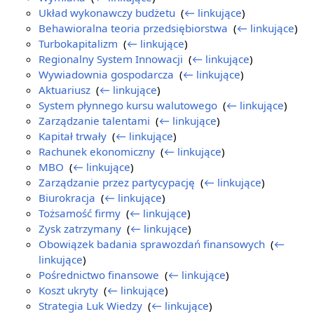
Układ wykonawczy budżetu
‎
(
← linkujące
)
Behawioralna teoria przedsiębiorstwa
‎
(
← linkujące
)
Turbokapitalizm
‎
(
← linkujące
)
Regionalny System Innowacji
‎
(
← linkujące
)
Wywiadownia gospodarcza
‎
(
← linkujące
)
Aktuariusz
‎
(
← linkujące
)
System płynnego kursu walutowego
‎
(
← linkujące
)
Zarządzanie talentami
‎
(
← linkujące
)
Kapitał trwały
‎
(
← linkujące
)
Rachunek ekonomiczny
‎
(
← linkujące
)
MBO
‎
(
← linkujące
)
Zarządzanie przez partycypację
‎
(
← linkujące
)
Biurokracja
‎
(
← linkujące
)
Tożsamość firmy
‎
(
← linkujące
)
Zysk zatrzymany
‎
(
← linkujące
)
Obowiązek badania sprawozdań finansowych
‎
(
←
linkujące
)
Pośrednictwo finansowe
‎
(
← linkujące
)
Koszt ukryty
‎
(
← linkujące
)
Strategia Luk Wiedzy
‎
(
← linkujące
)