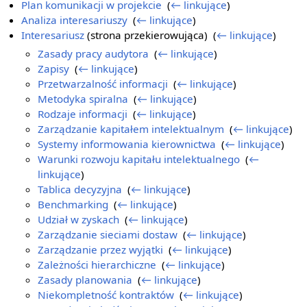
Plan komunikacji w projekcie
‎
(
← linkujące
)
Analiza interesariuszy
‎
(
← linkujące
)
Interesariusz
(strona przekierowująca) ‎
(
← linkujące
)
Zasady pracy audytora
‎
(
← linkujące
)
Zapisy
‎
(
← linkujące
)
Przetwarzalność informacji
‎
(
← linkujące
)
Metodyka spiralna
‎
(
← linkujące
)
Rodzaje informacji
‎
(
← linkujące
)
Zarządzanie kapitałem intelektualnym
‎
(
← linkujące
)
Systemy informowania kierownictwa
‎
(
← linkujące
)
Warunki rozwoju kapitału intelektualnego
‎
(
←
linkujące
)
Tablica decyzyjna
‎
(
← linkujące
)
Benchmarking
‎
(
← linkujące
)
Udział w zyskach
‎
(
← linkujące
)
Zarządzanie sieciami dostaw
‎
(
← linkujące
)
Zarządzanie przez wyjątki
‎
(
← linkujące
)
Zależności hierarchiczne
‎
(
← linkujące
)
Zasady planowania
‎
(
← linkujące
)
Niekompletność kontraktów
‎
(
← linkujące
)