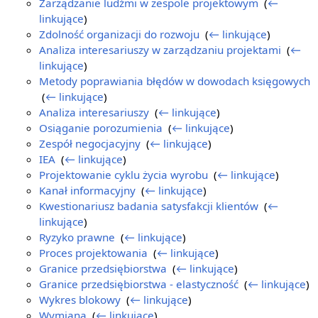
Zarządzanie ludźmi w zespole projektowym
‎
(
←
linkujące
)
Zdolność organizacji do rozwoju
‎
(
← linkujące
)
Analiza interesariuszy w zarządzaniu projektami
‎
(
←
linkujące
)
Metody poprawiania błędów w dowodach księgowych
‎
(
← linkujące
)
Analiza interesariuszy
‎
(
← linkujące
)
Osiąganie porozumienia
‎
(
← linkujące
)
Zespół negocjacyjny
‎
(
← linkujące
)
IEA
‎
(
← linkujące
)
Projektowanie cyklu życia wyrobu
‎
(
← linkujące
)
Kanał informacyjny
‎
(
← linkujące
)
Kwestionariusz badania satysfakcji klientów
‎
(
←
linkujące
)
Ryzyko prawne
‎
(
← linkujące
)
Proces projektowania
‎
(
← linkujące
)
Granice przedsiębiorstwa
‎
(
← linkujące
)
Granice przedsiębiorstwa - elastyczność
‎
(
← linkujące
)
Wykres blokowy
‎
(
← linkujące
)
Wymiana
‎
(
← linkujące
)