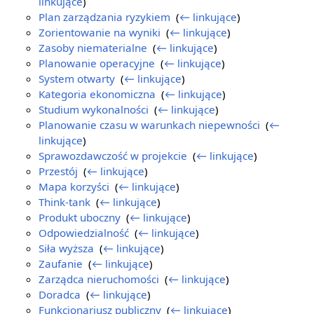
linkujące
)
Plan zarządzania ryzykiem
‎
(
← linkujące
)
Zorientowanie na wyniki
‎
(
← linkujące
)
Zasoby niematerialne
‎
(
← linkujące
)
Planowanie operacyjne
‎
(
← linkujące
)
System otwarty
‎
(
← linkujące
)
Kategoria ekonomiczna
‎
(
← linkujące
)
Studium wykonalności
‎
(
← linkujące
)
Planowanie czasu w warunkach niepewności
‎
(
←
linkujące
)
Sprawozdawczość w projekcie
‎
(
← linkujące
)
Przestój
‎
(
← linkujące
)
Mapa korzyści
‎
(
← linkujące
)
Think-tank
‎
(
← linkujące
)
Produkt uboczny
‎
(
← linkujące
)
Odpowiedzialność
‎
(
← linkujące
)
Siła wyższa
‎
(
← linkujące
)
Zaufanie
‎
(
← linkujące
)
Zarządca nieruchomości
‎
(
← linkujące
)
Doradca
‎
(
← linkujące
)
Funkcjonariusz publiczny
‎
(
← linkujące
)