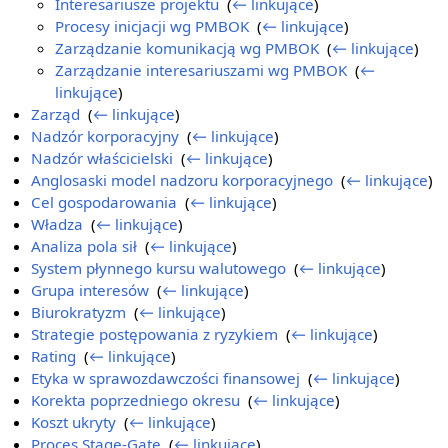
Interesariusze projektu
‎
(
← linkujące
)
Procesy inicjacji wg PMBOK
‎
(
← linkujące
)
Zarządzanie komunikacją wg PMBOK
‎
(
← linkujące
)
Zarządzanie interesariuszami wg PMBOK
‎
(
←
linkujące
)
Zarząd
‎
(
← linkujące
)
Nadzór korporacyjny
‎
(
← linkujące
)
Nadzór właścicielski
‎
(
← linkujące
)
Anglosaski model nadzoru korporacyjnego
‎
(
← linkujące
)
Cel gospodarowania
‎
(
← linkujące
)
Władza
‎
(
← linkujące
)
Analiza pola sił
‎
(
← linkujące
)
System płynnego kursu walutowego
‎
(
← linkujące
)
Grupa interesów
‎
(
← linkujące
)
Biurokratyzm
‎
(
← linkujące
)
Strategie postępowania z ryzykiem
‎
(
← linkujące
)
Rating
‎
(
← linkujące
)
Etyka w sprawozdawczości finansowej
‎
(
← linkujące
)
Korekta poprzedniego okresu
‎
(
← linkujące
)
Koszt ukryty
‎
(
← linkujące
)
Proces Stage-Gate
‎
(
← linkujące
)