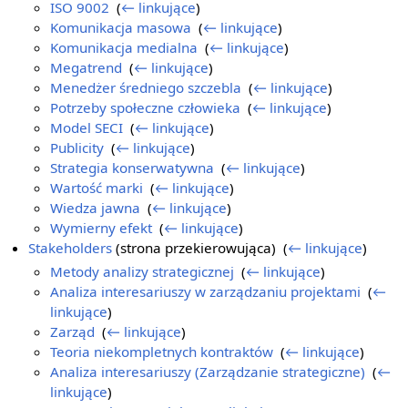
ISO 9002
‎
(
← linkujące
)
Komunikacja masowa
‎
(
← linkujące
)
Komunikacja medialna
‎
(
← linkujące
)
Megatrend
‎
(
← linkujące
)
Menedżer średniego szczebla
‎
(
← linkujące
)
Potrzeby społeczne człowieka
‎
(
← linkujące
)
Model SECI
‎
(
← linkujące
)
Publicity
‎
(
← linkujące
)
Strategia konserwatywna
‎
(
← linkujące
)
Wartość marki
‎
(
← linkujące
)
Wiedza jawna
‎
(
← linkujące
)
Wymierny efekt
‎
(
← linkujące
)
Stakeholders
(strona przekierowująca) ‎
(
← linkujące
)
Metody analizy strategicznej
‎
(
← linkujące
)
Analiza interesariuszy w zarządzaniu projektami
‎
(
←
linkujące
)
Zarząd
‎
(
← linkujące
)
Teoria niekompletnych kontraktów
‎
(
← linkujące
)
Analiza interesariuszy (Zarządzanie strategiczne)
‎
(
←
linkujące
)