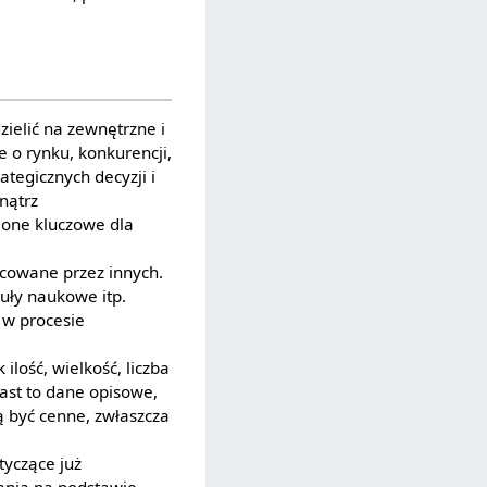
ielić na zewnętrzne i
 o rynku, konkurencji,
tegicznych decyzji i
nątrz
ą one kluczowe dla
racowane przez innych.
kuły naukowe itp.
 w procesie
 ilość, wielkość, liczba
ast to dane opisowe,
ą być cenne, zwłaszcza
tyczące już
wania na podstawie