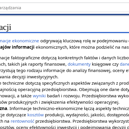
acji
rmacje
ekonomiczne
odgrywają kluczową rolę w podejmowaniu 
zajów informacji
ekonomicznych, które można podzielić na nas
macje faktograficzne dotyczą konkretnych faktów i danych liczb
ch, takich jak raporty finansowe,
dokumenty
księgowe czy
dane
zystują tego rodzaju informacje do analizy finansowej, oceny 
ania decyzji inwestycyjnych.
je techniczne dotyczą specyficznych aspektów związanych z prod
dajnością operacyjną przedsiębiorstwa. Obejmują one dane dot
nowacji, a także
wyniki
badań i rozwoju. Przedsiębiorstwa wykor
ów produkcyjnych i zwiększenia efektywności operacyjnej.
zna
. Informacje techniczno-ekonomiczne łączą aspekty technic
cje dotyczące
kosztów
produkcji, wydajności, jakości, dostępnoś
ch na
rentowność
przedsiębiorstwa. Przedsiębiorstwa wykorzyst
kosztów, oceny efektywności inwestycji i podejmowania decyzji 