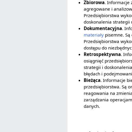
Zbiorowa
. Informacje
agregowane i analizow
Przedsiębiorstwa wykor
doskonalenia strategii
Dokumentacyjna
. In
materiały
pisemne. Są o
Przedsiębiorstwa wykor
dostępu do niezbędnych
Retrospektywna
. Inf
osiągnięć przedsiębior
strategii i doskonaleni
błędach i podejmowania
Bieżąca
. Informacje b
przedsiębiorstwa. Są o
reagowania na zmieniaj
zarządzania operacjam
danych.