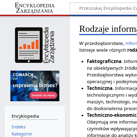
Encyklopedia
Zarządzania
Rodzaje inform
W przedsiębiorstwie,
info
Istnieje wiele różnych
rod
Faktograficzna
. Infor
na obiektywnych źródła
Przedsiębiorstwa wykor
operacyjnej i podejmow
Techniczna
. Informac
technologicznymi i wy
maszyn, technologii, in
do doskonalenia proces
Techniczno-ekonomic
Encyklopedia
Obejmują one informa
Indeks
czynników wpływający
Kategorie
informacje do analizy 