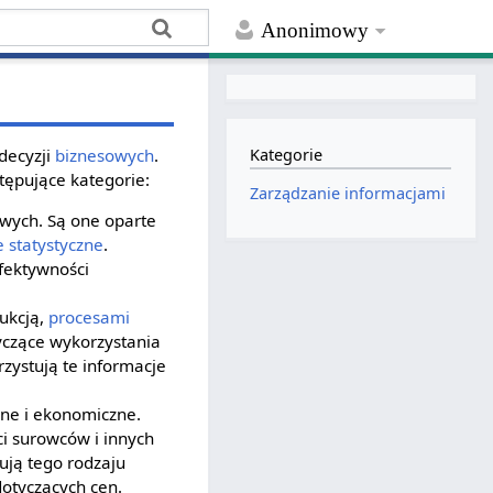
Anonimowy
decyzji
biznesowych
.
Kategorie
tępujące kategorie:
Zarządzanie informacjami
owych. Są one oparte
 statystyczne
.
efektywności
ukcją,
procesami
yczące wykorzystania
zystują te informacje
zne i ekonomiczne.
ci surowców i innych
ują tego rodzaju
dotyczących cen.