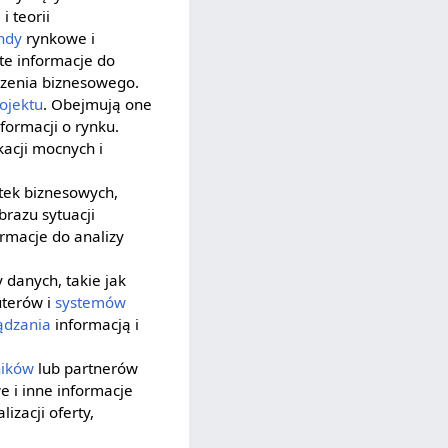
 teorii
ndy
rynkowe i
te informacje do
czenia biznesowego.
ojektu
. Obejmują one
nformacji o rynku.
kacji mocnych i
tek biznesowych,
razu sytuacji
ormacje do analizy
 danych, takie jak
uterów i
systemów
ądzania
informacją i
ików
lub partnerów
e i inne informacje
izacji oferty,