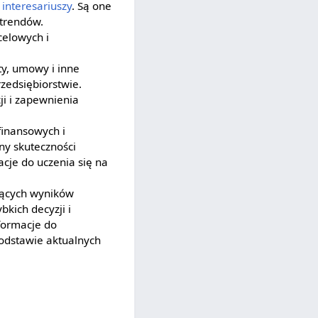
h
interesariuszy
. Są one
 trendów.
celowych i
y, umowy i inne
zedsiębiorstwie.
ji i zapewnienia
finansowych i
ny skuteczności
acje do uczenia się na
eżących wyników
kich decyzji i
formacje do
odstawie aktualnych