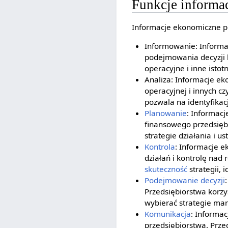
Funkcje informa
Informacje ekonomiczne peł
Informowanie: Informac
podejmowania decyzji b
operacyjne i inne istot
Analiza: Informacje ek
operacyjnej i innych c
pozwala na identyfikac
Planowanie
: Informac
finansowego przedsiębi
strategie działania i us
Kontrola
: Informacje 
działań i kontrolę nad 
skuteczność
strategii,
Podejmowanie decyzji
Przedsiębiorstwa korzys
wybierać strategie m
Komunikacja
: Informa
przedsiębiorstwa. Prze