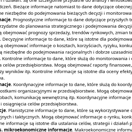
czeń. Bieżące informacje natomiast to dane dotyczące obecnej s
ne niezbędne do podejmowania bieżących decyzji i monitorowani
macje
. Prognostyczne informacje to dane dotyczące przyszłych t
rzydatne do planowania strategicznego i podejmowania decyzji
ą obejmować prognozy sprzedaży, trendów rynkowych, zmian te
. Decyzyjne informacje to dane, które są istotne dla podejmowa
 obejmować informacje o kosztach, korzyściach, ryzyku, konkure
ą niezbędne do podejmowania racjonalnych i dobrze uzasadnio
. Kontrolne informacje to dane, które służą do monitorowania 
ia celów przedsiębiorstwa. Mogą obejmować raporty finansowe,
izy wyników itp. Kontrolne informacje są istotne dla oceny efekt
wa.
macje
. Koordynacyjne informacje to dane, które służą do koordy
dnostkami organizacyjnymi w przedsiębiorstwie. Mogą obejmow
sobach, komunikację wewnętrzną itp. Koordynacyjne informacje
i osiągnięcia celów przedsiębiorstwa.
cje
. Planistyczne informacje to dane, które są wykorzystywane
yjnych i taktycznych. Mogą obejmować informacje o rynku, konk
ne informacje są istotne dla ustalania celów, strategii i działań
. mikroekonomiczne informacje
. Makroekonomiczne informa