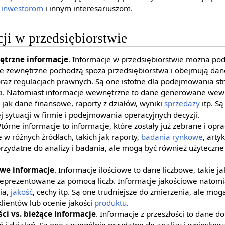
,
inwestorom
i innym interesariuszom.
ji w przedsiębiorstwie
ętrzne informacje
. Informacje w przedsiębiorstwie można podz
e zewnętrzne pochodzą spoza przedsiębiorstwa i obejmują dane
az regulacjach prawnych. Są one istotne dla podejmowania stra
ci. Natomiast informacje wewnętrzne to dane generowane wew
 jak dane finansowe, raporty z działów, wyniki
sprzedaży
itp. S
 sytuacji w firmie i podejmowania operacyjnych decyzji.
Wtórne informacje to informacje, które zostały już zebrane i op
 w różnych źródłach, takich jak raporty,
badania rynkowe
, arty
rzydatne do analizy i badania, ale mogą być również użyteczne
owe informacje
. Informacje ilościowe to dane liczbowe, takie jak
 reprezentowane za pomocą liczb. Informacje jakościowe natomi
cia,
jakość
, cechy itp. Są one trudniejsze do zmierzenia, ale mog
klientów lub ocenie jakości
produktu
.
ści vs. bieżące informacje
. Informacje z przeszłości to dane do
i działań. Są one szczególnie przydatne do analizy i wniosko