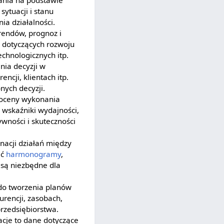
ytuacji i stanu
a działalności.
rendów, prognoz i
 dotyczących rozwoju
chnologicznych itp.
nia decyzji w
ncji, klientach itp.
nych decyzji.
i oceny wykonania
 wskaźniki wydajności,
ywności i skuteczności
nacji działań między
ać
harmonogramy
,
 są niezbędne dla
 do tworzenia planów
urencji, zasobach,
 przedsiębiorstwa.
cje to dane dotyczące