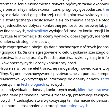
Informacje ścisłe ekonomiczne dotyczą ogólnych zasad ekonomii i
ują one analizy makroekonomiczne, prognozy gospodarcze,
tre
zące działalności gospodarczej. Przedsiębiorstwa wykorzystują 
nia
strategicznego i dostosowania się do zmieniającego się oto
cje jednostkowe dotyczą konkretnej jednostki biznesowej lub
pr
ów finansowych,
wskaźników
wydajności, analizy konkurencji i i
zystują te informacje do oceny wyników operacyjnych, identyfi
onalenia strategii biznesowej.
macje zagregowane obejmują dane pochodzące z różnych jednos
w
gospodarki. Są one agregowane w celu uzyskania szerszego ob
iorstwa lub całej branży. Przedsiębiorstwa wykorzystują te inf
ików operacyjnych i oceny konkurencyjności.
cyfrowe są w formie elektronicznej i mogą obejmować różne typy
 i filmy. Są one przechowywane i przetwarzane za pomocą komp
siębiorstwa wykorzystują te informacje do analizy danych,
zarz
opartych na
technologiach
cyfrowych.
macje indywidualne dotyczą konkretnych osób,
klientów
,
pracown
one dane personalne, historię transakcji, preferencje zakupow
sowych. Przedsiębiorstwa wykorzystują te informacje do personal
 klientami i doskonalenia strategii
marketingowych
.