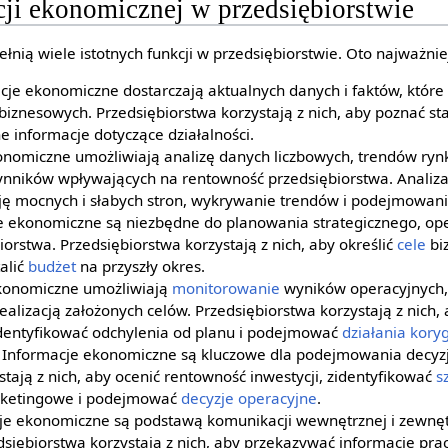
cji ekonomicznej w przedsiębiorstwie
nią wiele istotnych funkcji w przedsiębiorstwie. Oto najważniej
je ekonomiczne dostarczają aktualnych danych i faktów, które
iznesowych. Przedsiębiorstwa korzystają z nich, aby poznać st
ne informacje dotyczące działalności.
onomiczne umożliwiają analizę danych liczbowych, trendów ryn
zynników wpływających na rentowność przedsiębiorstwa. Analiza 
ję mocnych i słabych stron, wykrywanie trendów i podejmowanie
je ekonomiczne są niezbędne do planowania strategicznego, ope
orstwa. Przedsiębiorstwa korzystają z nich, aby określić
cele
bi
talić
budżet
na przyszły okres.
ekonomiczne umożliwiają
monitorowanie
wyników operacyjnych,
realizacją założonych celów. Przedsiębiorstwa korzystają z nich,
 identyfikować odchylenia od planu i podejmować
działania kory
: Informacje ekonomiczne są kluczowe dla podejmowania decyzj
tają z nich, aby ocenić rentowność inwestycji, zidentyfikować
s
arketingowe i podejmować
decyzje operacyjne
.
cje ekonomiczne są podstawą komunikacji wewnętrznej i zewnęt
dsiębiorstwa korzystają z nich, aby przekazywać informacje p