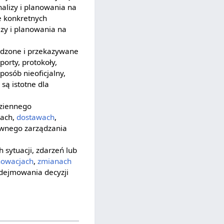
nalizy i planowania na
e konkretnych
lizy i planowania na
adzone i przekazywane
orty, protokoły,
osób nieoficjalny,
 są istotne dla
dziennego
iach,
dostawach
,
tywnego zarządzania
 sytuacji, zdarzeń lub
nowacjach
,
zmianach
podejmowania decyzji