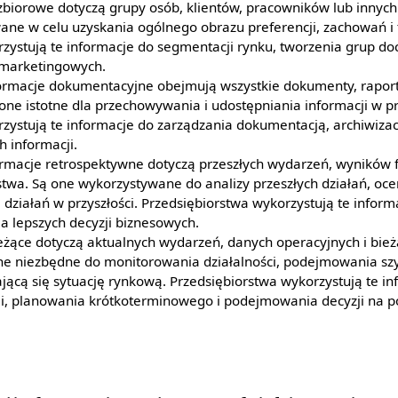
 zbiorowe dotyczą grupy osób, klientów, pracowników lub innyc
ane w celu uzyskania ogólnego obrazu preferencji, zachowań i
zystują te informacje do segmentacji rynku, tworzenia grup do
 marketingowych.
formacje dokumentacyjne obejmują wszystkie dokumenty, raport
ne istotne dla przechowywania i udostępniania informacji w pr
zystują te informacje do zarządzania dokumentacją, archiwizac
 informacji.
ormacje retrospektywne dotyczą przeszłych wydarzeń, wyników 
stwa. Są one wykorzystywane do analizy przeszłych działań, oce
a działań w przyszłości. Przedsiębiorstwa wykorzystują te inform
 lepszych decyzji biznesowych.
ieżące dotyczą aktualnych wydarzeń, danych operacyjnych i bi
ne niezbędne do monitorowania działalności, podejmowania szyb
ącą się sytuację rynkową. Przedsiębiorstwa wykorzystują te in
i, planowania krótkoterminowego i podejmowania decyzji na p