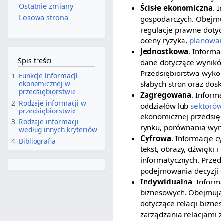
Ostatnie zmiany
Ścisłe ekonomiczna
. 
Losowa strona
gospodarczych. Obejm
regulacje prawne dotyc
oceny ryzyka,
planowa
Jednostkowa
. Informa
Spis treści
dane dotyczące wynik
Przedsiębiorstwa wykor
1
Funkcje informacji
ekonomicznej w
słabych stron oraz dosk
przedsiębiorstwie
Zagregowana
. Infor
2
Rodzaje informacji w
oddziałów lub
sektoró
przedsiębiorstwie
ekonomicznej przedsięb
3
Rodzaje informacji
rynku, porównania wyn
według innych kryteriów
Cyfrowa
. Informacje 
4
Bibliografia
tekst, obrazy, dźwięki
informatycznych. Przed
podejmowania decyzji 
Indywidualna
. Infor
biznesowych. Obejmują 
dotyczące relacji bizne
zarządzania relacjami z