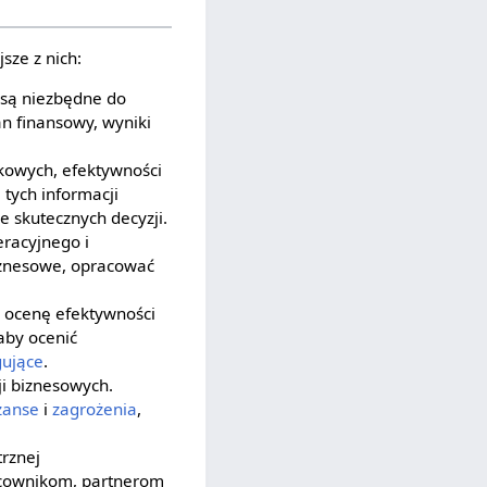
sze z nich:
 są niezbędne do
an finansowy, wyniki
kowych, efektywności
tych informacji
 skutecznych decyzji.
racyjnego i
znesowe, opracować
 ocenę efektywności
 aby ocenić
gujące
.
i biznesowych.
zanse
i
zagrożenia
,
rznej
racownikom, partnerom