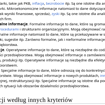
rki, takie jak PKB,
inflacja
,
bezrobocie
itp. Są one istotne dla a
arki. Mikroekonomiczne informacje natomiast to dane dotycząc
jak wyniki finansowe, sprzedaż,
zyski
itp. Są one istotne dla ana
h firm.
alne informacje
. Formalne informacje to dane, które są grom
rocedurami
i strukturami organizacyjnymi. Mogą obejmować rap
malne informacje natomiast to dane, które są przekazywane w sp
ki, sugestie itp. Zarówno formalne, jak i nieformalne informacje
iębiorstwa.
cje
. Operatywne informacje to dane, które są niezbędne do co
ści przedsiębiorstwa. Mogą obejmować informacje o zamówien
h, produkcji itp. Operatywne informacje są niezbędne dla efek
biorstwem.
. Specjalne informacje to dane, które odnoszą się do konkretnych
orstwie. Mogą obejmować informacje o nowych produktach,
in
jnej, restrukturyzacji itp. Specjalne informacje są istotne dla 
h sytuacji lub obszarów działalności przedsiębiorstwa.
cji według innych kryteriów