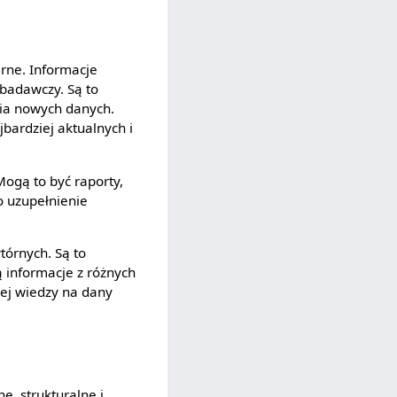
arne. Informacje
badawczy. Są to
ia nowych danych.
bardziej aktualnych i
Mogą to być raporty,
o uzupełnienie
tórnych. Są to
ą informacje z różnych
wej wiedzy na dany
e, strukturalne i