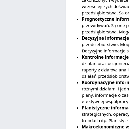
wcześniejszych doświad
przedsiębiorstwa. Są o
Prognostyczne infor
przewidywań. Są one p
przedsiębiorstwa. Mog
Decyzyjne informacje
przedsiębiorstwie. Mogą
Decyzyjne informacje s
Kontrolne informacje
działań oraz osiągnięc
raporty z działów, anal
działań przedsiębiorst
Koordynacyjne infor
różnymi działami i je
plany, informacje o za
efektywnej współpracy 
Planistyczne informa
strategicznych, operac
trendach itp. Planistycz
Makroekonomiczne vs