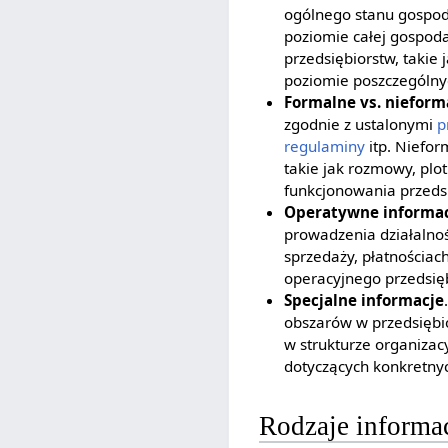
ogólnego stanu gospoda
poziomie całej gospod
przedsiębiorstw, takie 
poziomie poszczególnyc
Formalne vs. nieform
zgodnie z ustalonymi
p
regulaminy
itp. Niefor
takie jak rozmowy, plot
funkcjonowania przeds
Operatywne informa
prowadzenia działalno
sprzedaży, płatnościac
operacyjnego przedsię
Specjalne informacje
obszarów w przedsiębi
w strukturze organizacy
dotyczących konkretnyc
Rodzaje informa