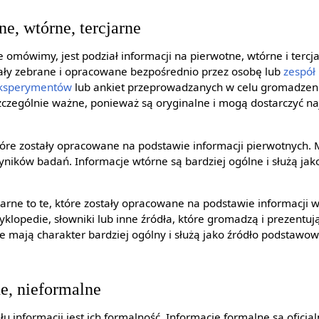
e, wtórne, tercjarne
 omówimy, jest podział informacji na pierwotne, wtórne i tercj
stały zebrane i opracowane bezpośrednio przez osobę lub
zespół
ksperymentów
lub ankiet przeprowadzanych w celu gromadzen
zczególnie ważne, ponieważ są oryginalne i mogą dostarczyć naj
tóre zostały opracowane na podstawie informacji pierwotnych. 
wyników badań. Informacje wtórne są bardziej ogólne i służą jak
arne to te, które zostały opracowane na podstawie informacji w
yklopedie, słowniki lub inne źródła, które gromadzą i prezentuj
ne mają charakter bardziej ogólny i służą jako źródło podstawo
e, nieformalne
 informacji jest ich formalność. Informacje formalne są oficjaln