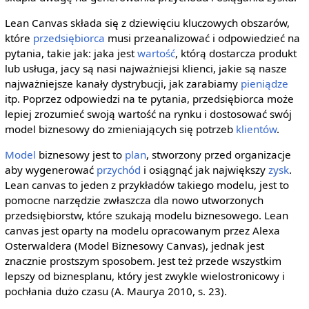
Lean Canvas składa się z dziewięciu kluczowych obszarów,
które
przedsiębiorca
musi przeanalizować i odpowiedzieć na
pytania, takie jak: jaka jest
wartość
, którą dostarcza produkt
lub usługa, jacy są nasi najważniejsi klienci, jakie są nasze
najważniejsze kanały dystrybucji, jak zarabiamy
pieniądze
itp. Poprzez odpowiedzi na te pytania, przedsiębiorca może
lepiej zrozumieć swoją wartość na rynku i dostosować swój
model biznesowy do zmieniających się potrzeb
klientów
.
Model
biznesowy jest to
plan
, stworzony przed organizacje
aby wygenerować
przychód
i osiągnąć jak największy
zysk
.
Lean canvas to jeden z przykładów takiego modelu, jest to
pomocne narzędzie zwłaszcza dla nowo utworzonych
przedsiębiorstw, które szukają modelu biznesowego. Lean
canvas jest oparty na modelu opracowanym przez Alexa
Osterwaldera (Model Biznesowy Canvas), jednak jest
znacznie prostszym sposobem. Jest też przede wszystkim
lepszy od biznesplanu, który jest zwykle wielostronicowy i
pochłania dużo czasu (A. Maurya 2010, s. 23).