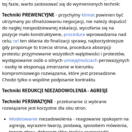
tej fazie, warto zastosować się do wymienionych technik:
Techniki PREWENCYJNE
- przychylny
klimat
powinien być
utrzymany po sfinalizowaniu negocjacji, nie należy dopuścić
do nagłej niespodziewanej eskalacji, wycofania się na
pozycje mało konstruktywne,
procedura
wprowadzania nad
celu;
cel
ten skłania do finalizacji sprawy, najkorzystniejsze
gdy proponuje to trzecia strona, procedura absorpcji
protestu: przyjmowanie wszystkich wątpliwości i protestów,
występowanie osób o silnych
umiejętnościach
perswazyjnych
- osoby te eksponują zmierzanie w kierunku
kompromisowego rozwiązania, które jest przesadzone.
Chodzi tylko o wspólne podpisanie kontraktu
Techniki REDUKCJI NIEZADOWOLENIA - AGRESJI
Techniki PERSWAZYJNE
- przekonanie iż wybrane
rozwiązanie jest korzystne dla obu stron.
Modelowanie
niezadowolenia - reagowanie spokojem na
agresję, wyrazem twarzy, postawą, sposobem mówienia,
tonem głosu, doborem słów, treścią wypowiedzi.