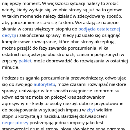
najlepszy moment. W większości sytuacji należy to zrobić
wtedy, kiedy wydaje się, że obie strony są już na to gotowe.
W takim momencie należy działać w zdecydowany sposób,
aby porozumienie stało się faktem. Wzrastające napięcie
skłania w coraz większym stopniu do
podjęcia ostatecznej
decyzji
i zakończenia sprawy. Kiedy już udało się osiągnąć
kompleksowe rozwiązanie, które obie strony akceptują,
można przejść do fazy zawarcia porozumienia. Kilka
ostatnich ustępstw po obu stronach, czasami połączonych w
zręczny
pakiet
, może doprowadzić do rozwiązania w ostatniej
minucie.
Podczas osiągania porozumienia przewodniczący, odwołując
się do swojego
autorytetu
, może czasami rozwiązać niektóre
sprawy, ułatwiając w ten sposób osiągniecie kompromisu.
Również teraz może on położyć kres zachowaniom
agresywnym - kiedy to osoby niezbyt dobrze przygotowane
do postępowania w sytuacjach impasu w
zbyt
wielkim
stopniu korzystają z nacisku. Bardziej doświadczeni
negocjatorzy
postrzegają jednak impasy jako test
stanowczości drugiej strony, niosą również za sobą ogromny