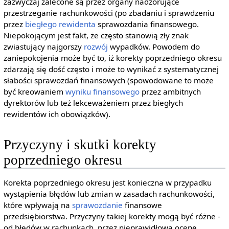
zazwyczaj zalecone są przez organy nadzorujące
przestrzeganie rachunkowości (po zbadaniu i sprawdzeniu
przez
biegłego rewidenta
sprawozdania finansowego.
Niepokojącym jest fakt, że często stanowią zły znak
zwiastujący najgorszy
rozwój
wypadków. Powodem do
zaniepokojenia może być to, iż korekty poprzedniego okresu
zdarzają się dość często i może to wynikać z systematycznej
słabości sprawozdań finansowych (spowodowane to może
być kreowaniem
wyniku finansowego
przez ambitnych
dyrektorów lub też lekceważeniem przez biegłych
rewidentów ich obowiązków).
Przyczyny i skutki korekty
poprzedniego okresu
Korekta poprzedniego okresu jest konieczna w przypadku
wystąpienia błędów lub zmian w zasadach rachunkowości,
które wpływają na
sprawozdanie
finansowe
przedsiębiorstwa. Przyczyny takiej korekty mogą być różne -
od błędów w rachunkach, przez nieprawidłową ocenę