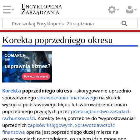
Encyklopedia
Zarządzania
Korekta poprzedniego okresu
Korekta
poprzedniego okresu
- skorygowanie uprzednio
sporządzonego
sprawozdania finansowego
na skutek
wykrycia podstawowego błędu lub wprowadzenia zmian
poprzedniego przyjętych przez
przedsiębiorstwo
zasadach
rachunkowości
. Korekty te są potrzebne do "wyprostowania"
uprzednich
zapisów księgowych
.
Sprawozdawczość
finansowa
oparta jest poprzedniego dużej mierze na
oszacowaniach poprzedniego, co za tym idzie mogą one