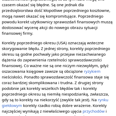
czasem okazać się błędne. Są one jednak dla
przedsiębiorstwa dość kłopotliwe poprzedniego kosztowne,
mogą nawet okazać się kompromitujące. Poprzedniego
powodu korekt użytkownicy sprawozdań finansowych muszą
dostosować wycenę akcji do nowego obrazu sytuacji
finansowej firmy.
Korekty poprzedniego okresu (USA) oznaczają wsteczne
skorygowanie błędu. Z jednej strony, korekty poprzedniego
okresu są godne pochwały jako przejaw niezachwianego
dążenia do zapewnienia rzetelności sprawozdawczości
finansowej. Co ważne nie są one niczym niezwykłym, gdyż
oszacowania księgowe zawsze są obciążone
ryzykiem
nieścisłości. Ponadto sprawozdawczość finansowa staje się
coraz bardziej skomplikowana i trudna. Z drugiej strony
podobnie jak korekty wszelkich błędów tak i korekty
poprzedniego okresu są niemiłą niespodzianką, zwłaszcza,
gdy są to korekty na niekorzyść (zwykle tak jest). Na
rynku
giełdowym
korekty rzadko robią dobre wrażenie. Korekty
najczęściej wynikają z niewłaściwego ujęcia
przychodów
i