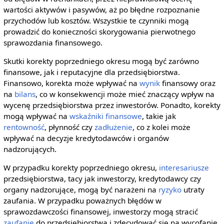
wartości aktywów i pasywów, aż po błędne rozpoznanie
przychodów lub kosztów. Wszystkie te czynniki mogą
prowadzić do konieczności skorygowania pierwotnego
sprawozdania finansowego.
Skutki korekty poprzedniego okresu mogą być zarówno
finansowe, jak i reputacyjne dla przedsiębiorstwa.
Finansowo, korekta może wpływać na
wynik
finansowy oraz
na
bilans
, co w konsekwencji może mieć znaczący wpływ na
wycenę przedsiębiorstwa przez inwestorów. Ponadto, korekty
mogą wpływać na
wskaźniki finansowe
, takie jak
rentowność
, płynność czy
zadłużenie
, co z kolei może
wpływać na decyzje kredytodawców i organów
nadzorujących.
W przypadku korekty poprzedniego okresu,
interesariusze
przedsiębiorstwa, tacy jak inwestorzy, kredytodawcy czy
organy nadzorujące, mogą być narażeni na
ryzyko
utraty
zaufania. W przypadku poważnych błędów w
sprawozdawczości finansowej, inwestorzy mogą stracić
zaufanie
do przedsiębiorstwa i zdecydować się na wycofanie