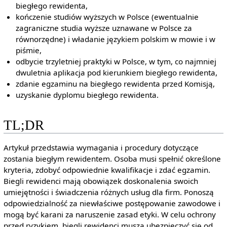
biegłego rewidenta,
kończenie studiów wyższych w Polsce (ewentualnie
zagraniczne studia wyższe uznawane w Polsce za
równorzędne) i władanie językiem polskim w mowie i w
piśmie,
odbycie trzyletniej praktyki w Polsce, w tym, co najmniej
dwuletnia aplikacja pod kierunkiem biegłego rewidenta,
zdanie egzaminu na biegłego rewidenta przed Komisją,
uzyskanie dyplomu biegłego rewidenta.
TL;DR
Artykuł przedstawia wymagania i procedury dotyczące
zostania biegłym rewidentem. Osoba musi spełnić określone
kryteria, zdobyć odpowiednie kwalifikacje i zdać egzamin.
Biegli rewidenci mają obowiązek doskonalenia swoich
umiejętności i świadczenia różnych usług dla firm. Ponoszą
odpowiedzialność za niewłaściwe postępowanie zawodowe i
mogą być karani za naruszenie zasad etyki. W celu ochrony
przed ryzykiem, biegli rewidenci muszą ubezpieczyć się od