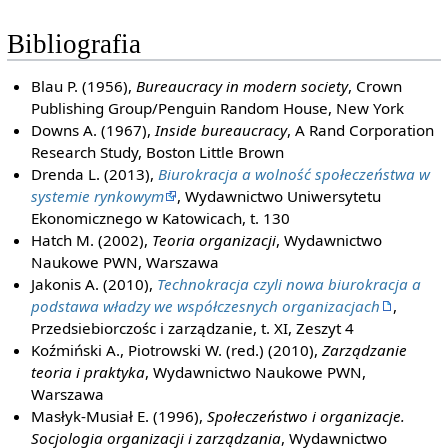
Bibliografia
Blau P. (1956),
Bureaucracy in modern society
, Crown
Publishing Group/Penguin Random House, New York
Downs A. (1967),
Inside bureaucracy
, A Rand Corporation
Research Study, Boston Little Brown
Drenda L. (2013),
Biurokracja a wolność społeczeństwa w
systemie rynkowym
, Wydawnictwo Uniwersytetu
Ekonomicznego w Katowicach, t. 130
Hatch M. (2002),
Teoria organizacji
, Wydawnictwo
Naukowe PWN, Warszawa
Jakonis A. (2010),
Technokracja czyli nowa biurokracja a
podstawa władzy we współczesnych organizacjach
,
Przedsiebiorczośc i zarządzanie, t. XI, Zeszyt 4
Koźmiński A., Piotrowski W. (red.) (2010),
Zarządzanie
teoria i praktyka
, Wydawnictwo Naukowe PWN,
Warszawa
Masłyk-Musiał E. (1996),
Społeczeństwo i organizacje.
Socjologia organizacji i zarządzania
, Wydawnictwo