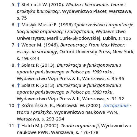
↑
Stelmach W. (2010).
Władza i kierowanie. Teorie i
praktyka biurokracji
, Wydawnictwo Placet, Warszawa,
s. 75
↑
Masłyk-Musiał E. (1996)
Społeczeństwo i organizacje.
Socjologia organizacji i zarządzania
, Wydawnictwo
Uniwersytetu Marii Curie-Skłodowskiej, Lublin, s. 105
↑
Weber M. (1946).
Bureaucracy. From Max Weber:
essays in sociology
, Oxford University Press, New York,
s. 196-244
↑
Solarz P. (2013).
Biurokracja w funkcjonowaniu
aparatu państwowego w Polsce po 1989 roku
,
Wydawnictwo Vizja Press & It, Warszawa, s. 35-36
↑
Solarz P. (2013).
Biurokracja w funkcjonowaniu
aparatu państwowego w Polsce po 1989 roku
,
Wydawnictwo Vizja Press & It, Warszawa, s. 91-92
↑
Koźmiński A. K., Piotrowski W. (2002).
Zarządzanie
-
teoria i praktyka
, Wydawnictwo naukowe PWN,
Warszawa, s. 293-294
↑
Hatch M.J. (2002).
Teoria organizacji
, Wydawnictwo
naukowe PWN, Warszawa, s. 176-178