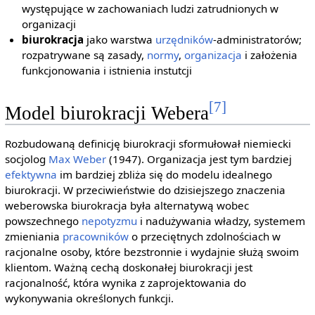
występujące w zachowaniach ludzi zatrudnionych w
organizacji
biurokracja
jako warstwa
urzędników
-administratorów;
rozpatrywane są zasady,
normy
,
organizacja
i założenia
funkcjonowania i istnienia instutcji
[7]
Model biurokracji Webera
Rozbudowaną definicję biurokracji sformułował niemiecki
socjolog
Max Weber
(1947). Organizacja jest tym bardziej
efektywna
im bardziej zbliża się do modelu idealnego
biurokracji. W przeciwieństwie do dzisiejszego znaczenia
weberowska biurokracja była alternatywą wobec
powszechnego
nepotyzmu
i nadużywania władzy, systemem
zmieniania
pracowników
o przeciętnych zdolnościach w
racjonalne osoby, które bezstronnie i wydajnie służą swoim
klientom. Ważną cechą doskonałej biurokracji jest
racjonalność, która wynika z zaprojektowania do
wykonywania określonych funkcji.