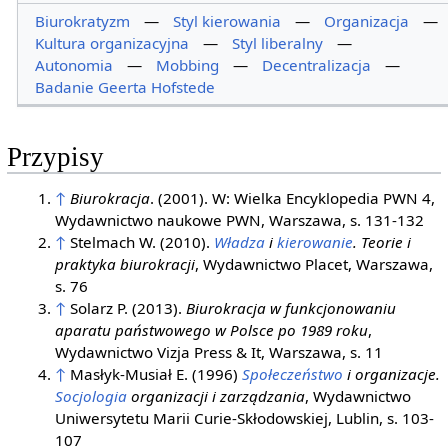
Biurokratyzm
—
Styl kierowania
—
Organizacja
—
Kultura organizacyjna
—
Styl liberalny
—
Autonomia
—
Mobbing
—
Decentralizacja
—
Badanie Geerta Hofstede
Przypisy
↑
Biurokracja
. (2001). W: Wielka Encyklopedia PWN 4,
Wydawnictwo naukowe PWN, Warszawa, s. 131-132
↑
Stelmach W. (2010).
Władza
i
kierowanie
. Teorie i
praktyka biurokracji
, Wydawnictwo Placet, Warszawa,
s. 76
↑
Solarz P. (2013).
Biurokracja w funkcjonowaniu
aparatu państwowego w Polsce po 1989 roku
,
Wydawnictwo Vizja Press & It, Warszawa, s. 11
↑
Masłyk-Musiał E. (1996)
Społeczeństwo
i organizacje.
Socjologia
organizacji i zarządzania
, Wydawnictwo
Uniwersytetu Marii Curie-Skłodowskiej, Lublin, s. 103-
107