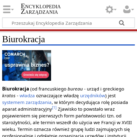
Encyklopedia
Zarządzania
Biurokracja
Biurokracja
(od francuskiego
bureau
- urząd i greckiego
kratos
-
władza
oznaczające władzę
urzędników
) jest
systemem zarządzania
, w którym decydująca rolę posiada
[1]
aparat administracyjny
Zjawisko to powstało wraz
pojawieniem się pierwszych form państwowości tzn. od
starożytności, ale termin wszedł do użycia we Francji w XVIII
wieku. Termin oznacza również grupę ludzi zajmujących się
profesjonalnie i odpłatnie organizacją urzędów i instytucji