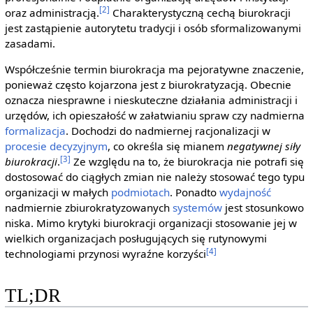
[2]
oraz administracją.
Charakterystyczną cechą biurokracji
jest zastąpienie autorytetu tradycji i osób sformalizowanymi
zasadami.
Współcześnie termin biurokracja ma pejoratywne znaczenie,
ponieważ często kojarzona jest z biurokratyzacją. Obecnie
oznacza niesprawne i nieskuteczne działania administracji i
urzędów, ich opieszałość w załatwianiu spraw czy nadmierna
formalizacja
. Dochodzi do nadmiernej racjonalizacji w
procesie decyzyjnym
, co określa się mianem
negatywnej siły
[3]
biurokracji
.
Ze względu na to, że biurokracja nie potrafi się
dostosować do ciągłych zmian nie należy stosować tego typu
organizacji w małych
podmiotach
. Ponadto
wydajność
nadmiernie zbiurokratyzowanych
systemów
jest stosunkowo
niska. Mimo krytyki biurokracji organizacji stosowanie jej w
wielkich organizacjach posługujących się rutynowymi
[4]
technologiami przynosi wyraźne korzyści
TL;DR