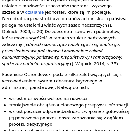
ustalenie możliwości i sposobów ingerencji wyższego
szczebla w
działanie
jednostek, które są im podległe.
Decentralizacja w strukturze organów administracji państwa
polega na ustaleniu właściwych zasad nadzorczych (B.
Dolnicki 2009, s. 20) Do zdecentralizowanych podmiotów,
które można wyróżnić w ramach struktur państwowych
zaliczamy:
jednostki samorządu lokalnego i regionalnego;
przedsiębiorstwa państwowe i komunalne; zakład
administracyjny: państwowy, niepaństwowy i samorządowy;
społeczny podmiot organizacyjny
(J. Wojnicki 2014, s. 35)
Eugeniusz Ochendowski podaje kilka zalet wiążących się z
wprowadzeniem systemu decentralistycznego w
administracji państwowej. Należą do nich:
wzrost możliwości wdrożenia nowości
zmniejszenie obciążenia pionowego przepływu informacji
wzrost poczucia odpowiedzialności związane z gotowością
jej ponoszenia poprzez lepsze zapoznanie się z ogółem
procesu decyzyjnego
lepszą możliwość zarządzania procesem decyzyjnym