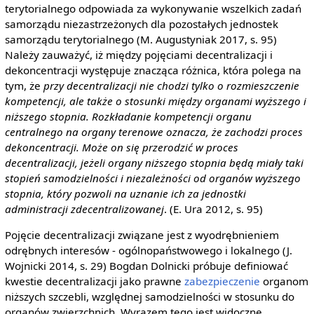
terytorialnego odpowiada za wykonywanie wszelkich zadań
samorządu niezastrzeżonych dla pozostałych jednostek
samorządu terytorialnego (M. Augustyniak 2017, s. 95)
Należy zauważyć, iż między pojęciami decentralizacji i
dekoncentracji występuje znacząca różnica, która polega na
tym, że
przy decentralizacji nie chodzi tylko o rozmieszczenie
kompetencji, ale także o stosunki między organami wyższego i
niższego stopnia. Rozkładanie kompetencji organu
centralnego na organy terenowe oznacza, że zachodzi proces
dekoncentracji. Może on się przerodzić w proces
decentralizacji, jeżeli organy niższego stopnia będą miały taki
stopień samodzielności i niezależności od organów wyższego
stopnia, który pozwoli na uznanie ich za jednostki
administracji zdecentralizowanej
. (E. Ura 2012, s. 95)
Pojęcie decentralizacji związane jest z wyodrębnieniem
odrębnych interesów - ogólnopaństwowego i lokalnego (J.
Wojnicki 2014, s. 29) Bogdan Dolnicki próbuje definiować
kwestie decentralizacji jako prawne
zabezpieczenie
organom
niższych szczebli, względnej samodzielności w stosunku do
organów zwierzchnich. Wyrazem tego jest widoczne