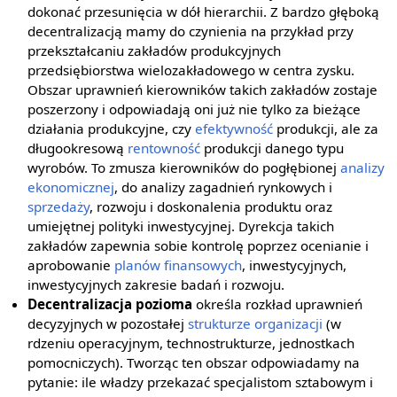
dokonać przesunięcia w dół hierarchii. Z bardzo głęboką
decentralizacją mamy do czynienia na przykład przy
przekształcaniu zakładów produkcyjnych
przedsiębiorstwa wielozakładowego w centra zysku.
Obszar uprawnień kierowników takich zakładów zostaje
poszerzony i odpowiadają oni już nie tylko za bieżące
działania produkcyjne, czy
efektywność
produkcji, ale za
długookresową
rentowność
produkcji danego typu
wyrobów. To zmusza kierowników do pogłębionej
analizy
ekonomicznej
, do analizy zagadnień rynkowych i
sprzedaży
, rozwoju i doskonalenia produktu oraz
umiejętnej polityki inwestycyjnej. Dyrekcja takich
zakładów zapewnia sobie kontrolę poprzez ocenianie i
aprobowanie
planów finansowych
, inwestycyjnych,
inwestycyjnych zakresie badań i rozwoju.
Decentralizacja pozioma
określa rozkład uprawnień
decyzyjnych w pozostałej
strukturze organizacji
(w
rdzeniu operacyjnym, technostrukturze, jednostkach
pomocniczych). Tworząc ten obszar odpowiadamy na
pytanie: ile władzy przekazać specjalistom sztabowym i