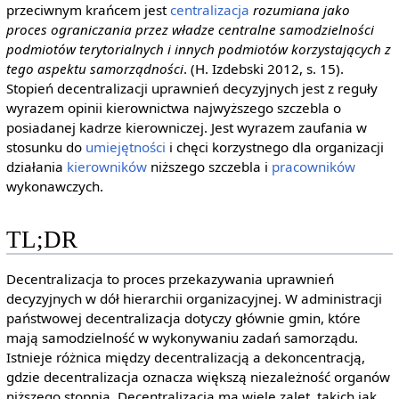
przeciwnym krańcem jest
centralizacja
rozumiana jako
proces ograniczania przez władze centralne samodzielności
podmiotów terytorialnych i innych podmiotów korzystających z
tego aspektu samorządności
. (H. Izdebski 2012, s. 15).
Stopień decentralizacji uprawnień decyzyjnych jest z reguły
wyrazem opinii kierownictwa najwyższego szczebla o
posiadanej kadrze kierowniczej. Jest wyrazem zaufania w
stosunku do
umiejętności
i chęci korzystnego dla organizacji
działania
kierowników
niższego szczebla i
pracowników
wykonawczych.
TL;DR
Decentralizacja to proces przekazywania uprawnień
decyzyjnych w dół hierarchii organizacyjnej. W administracji
państwowej decentralizacja dotyczy głównie gmin, które
mają samodzielność w wykonywaniu zadań samorządu.
Istnieje różnica między decentralizacją a dekoncentracją,
gdzie decentralizacja oznacza większą niezależność organów
niższego stopnia. Decentralizacja ma wiele zalet, takich jak