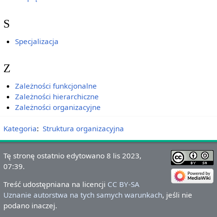
S
Specjalizacja
Z
Zależności funkcjonalne
Zależności hierarchiczne
Zależności organizacyjne
Kategoria
:
Struktura organizacyjna
Tę stronę ostatnio edytowano 8 lis 2023,
07:39.
Treść udostępniana na licencji
CC BY-SA
Uznanie autorstwa na tych samych warunkach
, jeśli nie
podano inaczej.