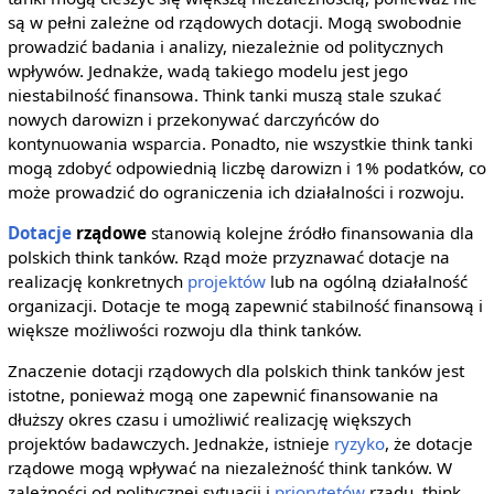
są w pełni zależne od rządowych dotacji. Mogą swobodnie
prowadzić badania i analizy, niezależnie od politycznych
wpływów. Jednakże, wadą takiego modelu jest jego
niestabilność finansowa. Think tanki muszą stale szukać
nowych darowizn i przekonywać darczyńców do
kontynuowania wsparcia. Ponadto, nie wszystkie think tanki
mogą zdobyć odpowiednią liczbę darowizn i 1% podatków, co
może prowadzić do ograniczenia ich działalności i rozwoju.
Dotacje
rządowe
stanowią kolejne źródło finansowania dla
polskich think tanków. Rząd może przyznawać dotacje na
realizację konkretnych
projektów
lub na ogólną działalność
organizacji. Dotacje te mogą zapewnić stabilność finansową i
większe możliwości rozwoju dla think tanków.
Znaczenie dotacji rządowych dla polskich think tanków jest
istotne, ponieważ mogą one zapewnić finansowanie na
dłuższy okres czasu i umożliwić realizację większych
projektów badawczych. Jednakże, istnieje
ryzyko
, że dotacje
rządowe mogą wpływać na niezależność think tanków. W
zależności od politycznej sytuacji i
priorytetów
rządu, think