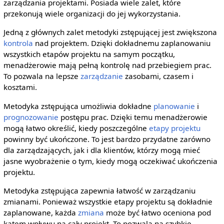
zarządzania projektami. Posiada wiele zalet, które
przekonują wiele organizacji do jej wykorzystania.
Jedną z głównych zalet metodyki zstępującej jest zwiększona
kontrola
nad projektem. Dzięki dokładnemu zaplanowaniu
wszystkich etapów projektu na samym początku,
menadżerowie mają pełną kontrolę nad przebiegiem prac.
To pozwala na lepsze
zarządzanie
zasobami, czasem i
kosztami.
Metodyka zstępująca umożliwia dokładne
planowanie
i
prognozowanie
postępu prac. Dzięki temu menadżerowie
mogą łatwo określić, kiedy poszczególne
etapy projektu
powinny być ukończone. To jest bardzo przydatne zarówno
dla zarządzających, jak i dla klientów, którzy mogą mieć
jasne wyobrażenie o tym, kiedy mogą oczekiwać ukończenia
projektu.
Metodyka zstępująca zapewnia łatwość w zarządzaniu
zmianami. Ponieważ wszystkie etapy projektu są dokładnie
zaplanowane, każda
zmiana
może być łatwo oceniona pod
kątem wpływu na cały projekt. To pozwala na szybkie