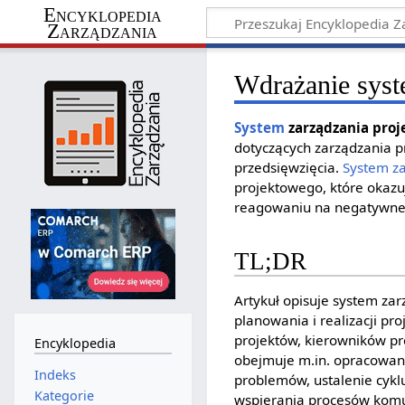
Encyklopedia
Zarządzania
Wdrażanie syst
System
zarządzania proj
dotyczących zarządzania p
przedsięwzięcia.
System z
projektowego, które okazu
reagowaniu na negatywne 
TL;DR
Artykuł opisuje system za
planowania i realizacji p
projektów, kierowników pr
Encyklopedia
obejmuje m.in. opracowani
Indeks
problemów, ustalenie cyklu
Kategorie
wspierania procesów komu