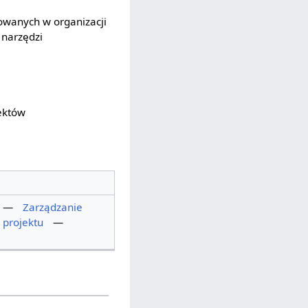
owanych w organizacji
 narzędzi
ektów
—
Zarządzanie
 projektu
—