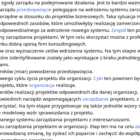
j zgody zarządu na podejmowane działania. Jest to bardzo waż
zarządu
przedsięwzięcie
polegające na wdrożeniu systemu zarz
orzędne w stosunku do projektów biznesowych. Taka sytuacja m
powiednich zasobów, które umożliwiłyby realizację zamierzon
odpowiedzialnego za wdrożenie nowego systemu.
Zespół
ten po
iny zarządzania projektami. W tym celu skorzystać można z pro
ynku dobrą opinią firm konsultingowych.
 oraz wyznaczenie celów wdrożenia systemu. Na tym etapie 
tóre zidentyfikowane zostały jako wynikające z braku jednolite
tami.
ników (miar) powodzenia przedsięwzięcia.
wego cyklu życia projektu dla organizacji.
Cykl
ten powinien by
ojektu, które
organizacja
realizuje.
dów realizacji projektów odpowiednich dla danej organizacji, 
owiednich narzędzi wspomagających
zarządzanie
projektami, z
rzystać. Na tym etapie przygotowuje się także jednolite wzory
że modelowy wzór sprawozdania z projektu.
wanego systemu zarządzania projektami z interesariuszami.
 zarządzania projektami w organizacji. Etap ten ma na celu
z
owadzaną zmianę, by zyskać ich poparcie i zachęcić do współp
zarządzania projektami.