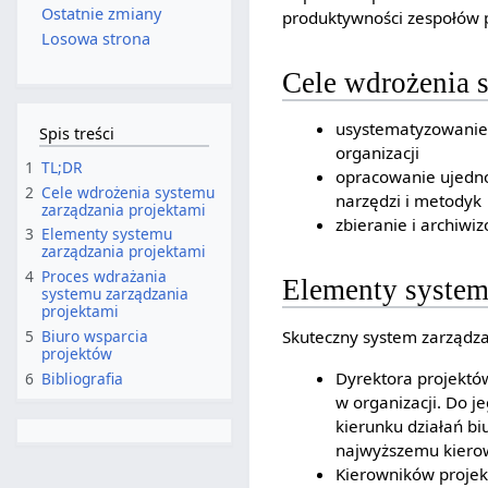
Ostatnie zmiany
produktywności zespołów pr
Losowa strona
Cele wdrożenia 
usystematyzowanie 
Spis treści
organizacji
1
TL;DR
opracowanie ujedno
2
Cele wdrożenia systemu
narzędzi i metodyk
zarządzania projektami
zbieranie i archiwi
3
Elementy systemu
zarządzania projektami
4
Proces wdrażania
Elementy system
systemu zarządzania
projektami
5
Biuro wsparcia
Skuteczny system zarządzan
projektów
Dyrektora projektó
6
Bibliografia
w organizacji. Do 
kierunku działań bi
najwyższemu kiero
Kierowników projek