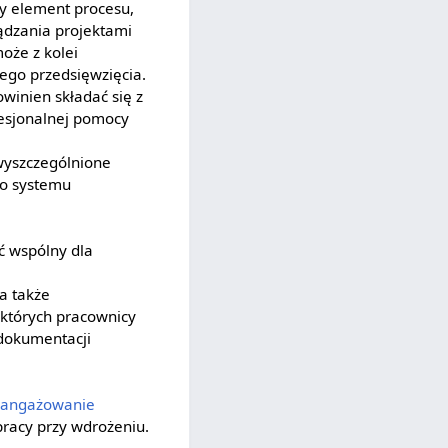
ny element procesu,
ądzania projektami
oże z kolei
ego przedsięwzięcia.
winien składać się z
fesjonalnej pomocy
wyszczególnione
go systemu
ć wspólny dla
a także
 których pracownicy
 dokumentacji
aangażowanie
racy przy wdrożeniu.