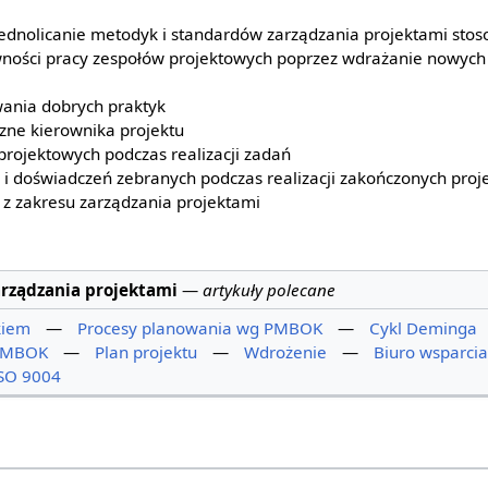
ednolicanie metodyk i standardów zarządzania projektami stos
ości pracy zespołów projektowych poprzez wdrażanie nowych
ania dobrych praktyk
zne kierownika projektu
projektowych podczas realizacji zadań
i doświadczeń zebranych podczas realizacji zakończonych proj
 z zakresu zarządzania projektami
rządzania projektami
—
artykuły polecane
kiem
—
Procesy planowania wg PMBOK
—
Cykl Deminga
 PMBOK
—
Plan projektu
—
Wdrożenie
—
Biuro wsparcia
SO 9004