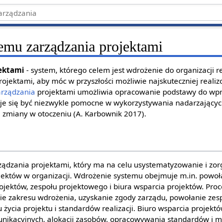
emu zarządzania projektami
ektami
- system, którego celem jest wdrożenie do organizacji r
rojektami, aby móc w przyszłości możliwie najskuteczniej real
arządzania
projektami umożliwia opracowanie podstawy do wp
je się być niezwykle pomocne w wykorzystywania nadarzających 
zmiany w otoczeniu (A. Karbownik 2017).
rządzania projektami, który ma na celu usystematyzowanie i zo
rojektów w organizacji. Wdrożenie systemu obejmuje m.in. powoł
ojektów, zespołu projektowego i biura wsparcia projektów. Pro
e zakresu wdrożenia, uzyskanie zgody zarządu, powołanie zes
 życia projektu i standardów realizacji. Biuro wsparcia projektó
nikacyjnych, alokacji zasobów, opracowywania standardów i 