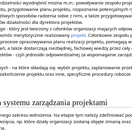
edzialności wyodrębnić można m.in.: powoływanie zespołu proj
tu, przygotowanie planu projektu, rozpoznanie potencjalnych r
iwych sposobów radzenia sobie z nimi, a także przygotowywa
w działalności dla dyrektora projektów.
o - który jest tworzony z członków organizacji mających odpow
omóc merytorycznie realizowany
projekt
. Członkowie zespołu
 procesie opracowywania planu realizacji projektu, pomagają w
ń, a także dostarczają niezbędnej, fachowej wiedzy przez cały 
ektów - czyli jednostki odpowiedzialnej za wspomaganie zarzą
nych - na które składają się: wybór projektu, zaplanowanie prze
, zakończenie projektu oraz inne, specyficzne procedury robocze
 systemu zarządzania projektami
ego zakresu wdrożenia. Na etapie tym należy zdefiniować po
zięcia, np. które działy organizacji zostaną objęte zmianą oraz
na.