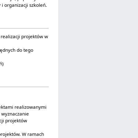
i organizacji szkoleń.
ealizacji projektów w
będnych do tego
ń)
ektami realizowanymi
, wyznaczanie
cji projektów
 projektów. W ramach