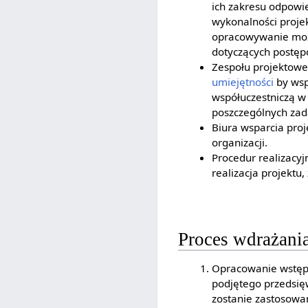
ich zakresu odpowi
wykonalności projek
opracowywanie możl
dotyczących postępó
Zespołu projektoweg
umiejętności
by wsp
współuczestniczą w
poszczególnych zada
Biura wsparcia proj
organizacji.
Procedur realizacyj
realizacja projektu
Proces wdrażania
Opracowanie wstępn
podjętego przedsięw
zostanie zastosowa