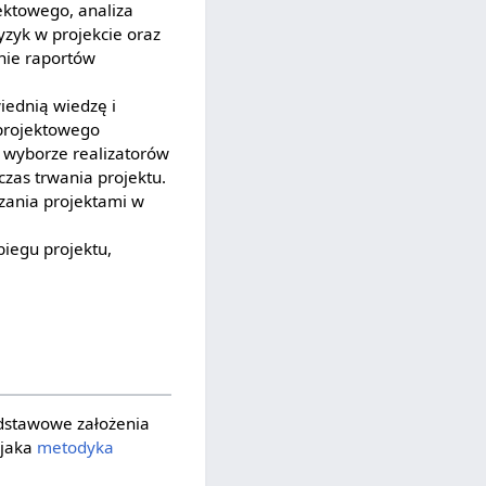
ektowego, analiza
yzyk w projekcie oraz
nie raportów
iednią wiedzę i
 projektowego
 wyborze realizatorów
czas trwania projektu.
dzania projektami w
biegu projektu,
dstawowe założenia
 jaka
metodyka