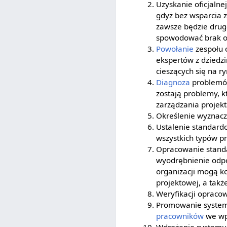
Uzyskanie oficjalne
gdyż bez wsparcia 
zawsze będzie drug
spowodować brak od
Powołanie
zespołu 
ekspertów z dziedz
cieszących się na r
Diagnoza
problemów
zostają problemy, k
zarządzania projek
Określenie wyznacz
Ustalenie standardo
wszystkich typów pr
Opracowanie standar
wyodrębnienie odp
organizacji mogą ko
projektowej, a tak
Weryfikacji opraco
Promowanie systemu
pracowników
we wpr
Wdrożenie systemu 