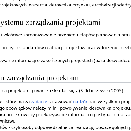
ojektowych, wsparcia kierownika projektu, archiwizacji wiedzy 
systemu zarządzania projektami
i właściwe zorganizowanie przebiegu etapów planowania oraz r
liconych standardów realizacji projektów oraz wdrożenie niez
zowanie informacji o zakończonych projektach (baza doświadcze
u zarządzania projektami
ia projektami powinien składać się z (S. Tchórzewski 2005):
w - który ma za
zadanie
sprawować
nadzór
nad wszystkimi proj
jego obowiązków należy m.in.: powoływanie kierownika projektu
ura projektów czy przekazywanie informacji o postępach realiza
wnictwu.
tów - czyli osoby odpowiedzialne za realizację poszczególnych