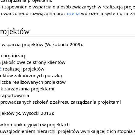
 i zapewnienie wsparcia dla osób związanych w realizacją proje
prowadzonego rozwiązania oraz
ocena
wdrożenia systemu zarzą
projektów
a wsparcia projektów (W. Łabuda 2009):
 organizacji
jakościowe ze strony klientów
ć
realizacji projektów
ojektów zakończonych porażką
liczba realizowanych projektów
yk zarządzania projektami
m raportowania
eprowadzanych szkoleń z zakresu zarządzania projektami
jektów (R. Wysocki 2013):
w komunikacyjnych w projektach
względnieniem hierarchii projektów wynikającej z ich stopnia 