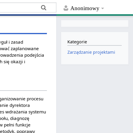
Anonimowy
eguł i zasad
Kategorie
izować zaplanowane
Zarządzanie projektami
rowadzenia podejścia
się okazji i
rganizowanie procesu
anie dyrektora
ces wdrażania systemu
połu, diagnozę
w pełni funkcje
metodyk, poprawy