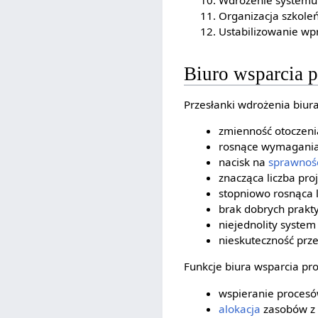
Organizacja szkoleń
Ustabilizowanie w
Biuro wsparcia 
Przesłanki wdrożenia biur
zmienność otoczenia
rosnące wymagania 
nacisk na
sprawnoś
znacząca liczba pr
stopniowo rosnąca 
brak dobrych prakt
niejednolity syste
nieskuteczność prz
Funkcje biura wsparcia pro
wspieranie procesó
alokacja
zasobów z u